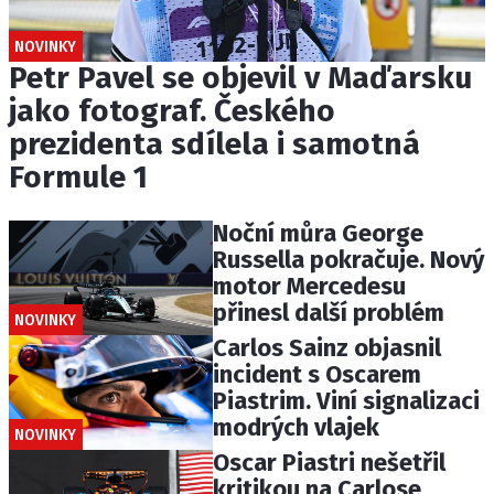
NOVINKY
Petr Pavel se objevil v Maďarsku
jako fotograf. Českého
prezidenta sdílela i samotná
Formule 1
Noční můra George
Russella pokračuje. Nový
motor Mercedesu
přinesl další problém
NOVINKY
Carlos Sainz objasnil
incident s Oscarem
Piastrim. Viní signalizaci
modrých vlajek
NOVINKY
Oscar Piastri nešetřil
kritikou na Carlose