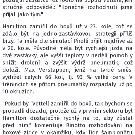
stručně odpověděl: "Konečné rozhodnutí jsme
přijali jako tým."
Hamilton zamířil do boxů už v 23. kole, což se
zdálo být na jedno-zastávkovou strategii příliš
brzy. Ta měla dle simulací Pirelli přijít nejdříve až
v 26. kole. Původně měla být rychlejší jízda na
dvě zastávky, ale vyšší teploty v neděli pomohly
snížit drolení a zvýšit výdrž pneumatik, což
doložil Max Verstappen, jenž na tvrdé směsi
vydržel celých 66 kol, tj. 93 % velké ceny. V
trénincích se přitom pneumatiky rozpadaly už po
10 okruzích.
"Pokud by [Vettel] zamířil do boxů, tak bychom se
propadli dozadu, protože už v prvním sektoru byl
Hamilton dostatečně rychlý na to, aby zůstal
před ním," komentuje Binotto rozhodování na
boxové zídce v okamžiku, kdy lídr šampionátu