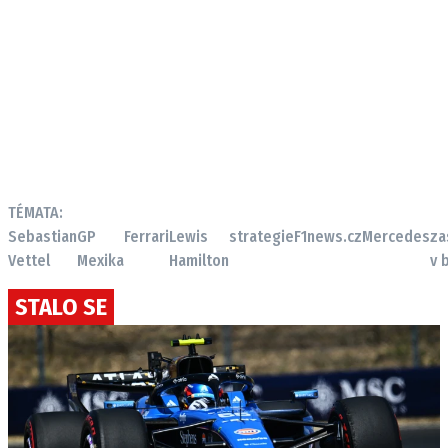
TÉMATA:
Sebastian
GP
Ferrari
Lewis
strategie
F1news.cz
Mercedes
za
Vettel
Mexika
Hamilton
v 
STALO SE