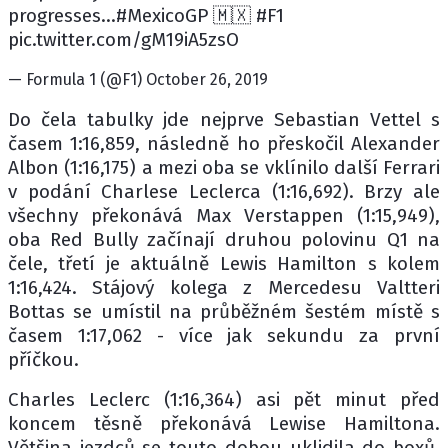
progresses...#MexicoGP 🇲🇽 #F1
pic.twitter.com/gM19iA5zsO
— Formula 1 (@F1) October 26, 2019
Do čela tabulky jde nejprve Sebastian Vettel s
časem 1:16,859, následně ho přeskočil Alexander
Albon (1:16,175) a mezi oba se vklínilo další Ferrari
v podání Charlese Leclerca (1:16,692). Brzy ale
všechny překonává Max Verstappen (1:15,949),
oba Red Bully začínají druhou polovinu Q1 na
čele, třetí je aktuálně Lewis Hamilton s kolem
1:16,424. Stájový kolega z Mercedesu Valtteri
Bottas se umístil na průběžném šestém místě s
časem 1:17,062 - více jak sekundu za první
příčkou.
Charles Leclerc (1:16,364) asi pět minut před
koncem těsně překonává Lewise Hamiltona.
Většina jezdců se touto dobou uklidila do boxů,