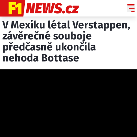
V Mexiku létal Verstappen,
NOVINKY
GRAND PRIX
závěrečné souboje
předčasně ukončila
PADDOCK LINE
nehoda Bottase
TECHNIKA
HISTORIE GP
PROFILY JEZDCŮ
PROFILY TÝMŮ
ROZHOVORY
OSTATNÍ
SLEDUJTE NÁS NA
|