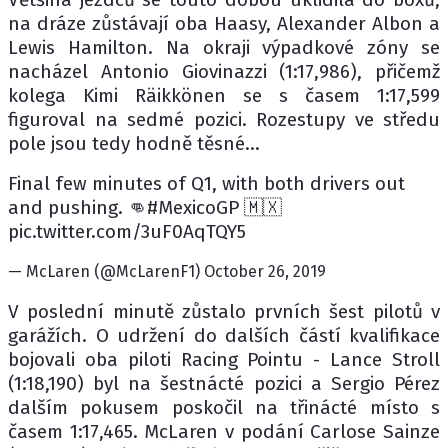
na dráze zůstávají oba Haasy, Alexander Albon a
Lewis Hamilton. Na okraji výpadkové zóny se
nacházel Antonio Giovinazzi (1:17,986), přičemž
kolega Kimi Räikkönen se s časem 1:17,599
figuroval na sedmé pozici. Rozestupy ve středu
pole jsou tedy hodně těsné...
Final few minutes of Q1, with both drivers out
and pushing. 👊#MexicoGP 🇲🇽
pic.twitter.com/3uF0AqTQY5
— McLaren (@McLarenF1) October 26, 2019
V poslední minutě zůstalo prvních šest pilotů v
garážích. O udržení do dalších částí kvalifikace
bojovali oba piloti Racing Pointu - Lance Stroll
(1:18,190) byl na šestnácté pozici a Sergio Pérez
dalším pokusem poskočil na třinácté místo s
časem 1:17,465. McLaren v podání Carlose Sainze