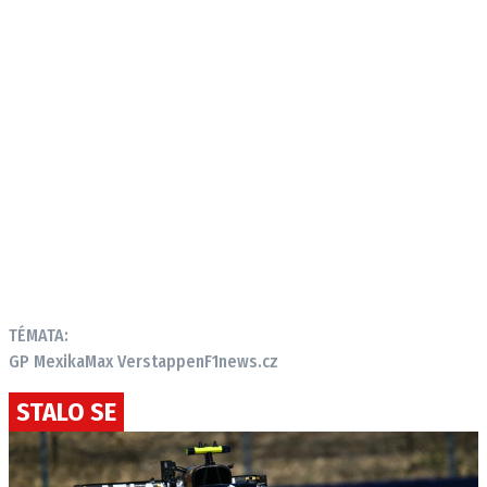
TÉMATA:
GP Mexika
Max Verstappen
F1news.cz
STALO SE