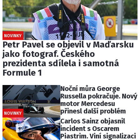
NOVINKY
Petr Pavel se objevil v Maďarsku
jako fotograf. Českého
prezidenta sdílela i samotná
Formule 1
Noční můra George
Russella pokračuje. Nový
motor Mercedesu
přinesl další problém
NOVINKY
Carlos Sainz objasnil
incident s Oscarem
Piastrim. Viní signalizaci