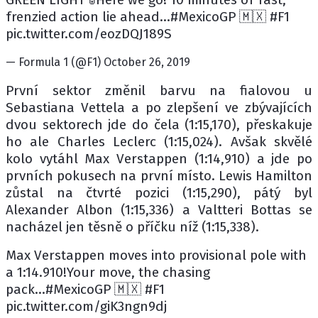
frenzied action lie ahead...#MexicoGP 🇲🇽 #F1
pic.twitter.com/eozDQJ189S
— Formula 1 (@F1) October 26, 2019
První sektor změnil barvu na fialovou u
Sebastiana Vettela a po zlepšení ve zbývajících
dvou sektorech jde do čela (1:15,170), přeskakuje
ho ale Charles Leclerc (1:15,024). Avšak skvělé
kolo vytáhl Max Verstappen (1:14,910) a jde po
prvních pokusech na první místo. Lewis Hamilton
zůstal na čtvrté pozici (1:15,290), pátý byl
Alexander Albon (1:15,336) a Valtteri Bottas se
nacházel jen těsně o příčku níž (1:15,338).
Max Verstappen moves into provisional pole with
a 1:14.910!Your move, the chasing
pack...#MexicoGP 🇲🇽 #F1
pic.twitter.com/giK3ngn9dj