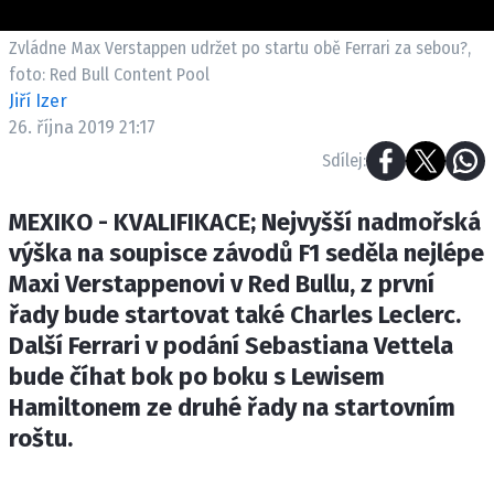
ETICKÝ KODEX
KONTAKT
Zvládne Max Verstappen udržet po startu obě Ferrari za sebou?,
foto: Red Bull Content Pool
VYDAVATEL
Jiří Izer
INZERCE
26. října 2019 21:17
OSOBNÍ ÚDAJE / COOKIES
Sdílej:
MEXIKO - KVALIFIKACE; Nejvyšší nadmořská
výška na soupisce závodů F1 seděla nejlépe
Provozovatelem serveru F1NEWS.cz je
Maxi Verstappenovi v Red Bullu, z první
INCORP MEDIA GROUP s.r.o., IČ: 118 23 054
řady bude startovat také Charles Leclerc.
Další Ferrari v podání Sebastiana Vettela
bude číhat bok po boku s Lewisem
Hamiltonem ze druhé řady na startovním
roštu.