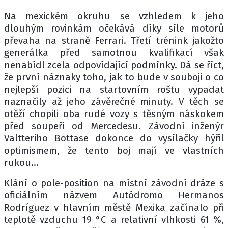
Na mexickém okruhu se vzhledem k jeho
dlouhým rovinkám očekává díky síle motorů
převaha na straně Ferrari. Třetí trénink jakožto
generálka před samotnou kvalifikací však
nenabídl zcela odpovídající podmínky. Dá se říct,
že první náznaky toho, jak to bude v souboji o co
nejlepší pozici na startovním roštu vypadat
naznačily až jeho závěrečné minuty. V těch se
otěží chopili oba rudé vozy s těsným náskokem
před soupeři od Mercedesu. Závodní inženýr
Valtteriho Bottase dokonce do vysílačky hýřil
optimismem, že tento boj mají ve vlastních
rukou...
Klání o pole-position na místní závodní dráze s
oficiálním názvem Autódromo Hermanos
Rodríguez v hlavním městě Mexika začínalo při
teplotě vzduchu 19 °C a relativní vlhkosti 61 %,