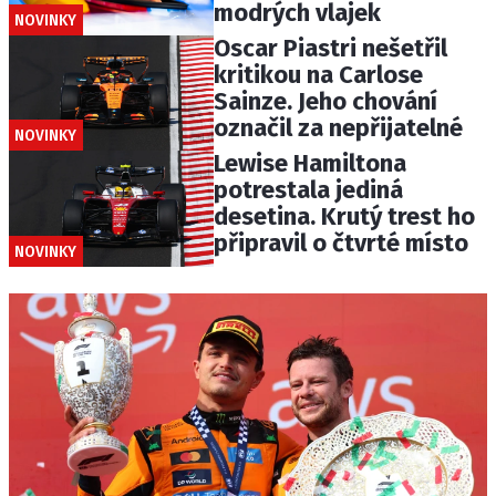
modrých vlajek
NOVINKY
Oscar Piastri nešetřil
kritikou na Carlose
Sainze. Jeho chování
označil za nepřijatelné
NOVINKY
Lewise Hamiltona
potrestala jediná
desetina. Krutý trest ho
připravil o čtvrté místo
NOVINKY