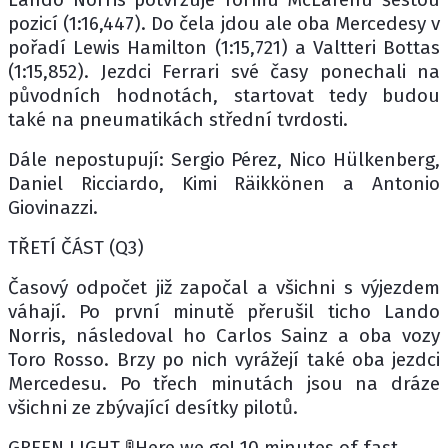
pozicí (1:16,447). Do čela jdou ale oba Mercedesy v
pořadí Lewis Hamilton (1:15,721) a Valtteri Bottas
(1:15,852). Jezdci Ferrari své časy ponechali na
původních hodnotách, startovat tedy budou
také na pneumatikách střední tvrdosti.
Dále nepostupují: Sergio Pérez, Nico Hülkenberg,
Daniel Ricciardo, Kimi Räikkönen a Antonio
Giovinazzi.
TŘETÍ ČÁST (Q3)
Časový odpočet již započal a všichni s výjezdem
váhají. Po první minutě přerušil ticho Lando
Norris, následoval ho Carlos Sainz a oba vozy
Toro Rosso. Brzy po nich vyrážejí také oba jezdci
Mercedesu. Po třech minutách jsou na dráze
všichni ze zbývající desítky pilotů.
GREEN LIGHT 🚦Here we go! 10 minutes of fast,