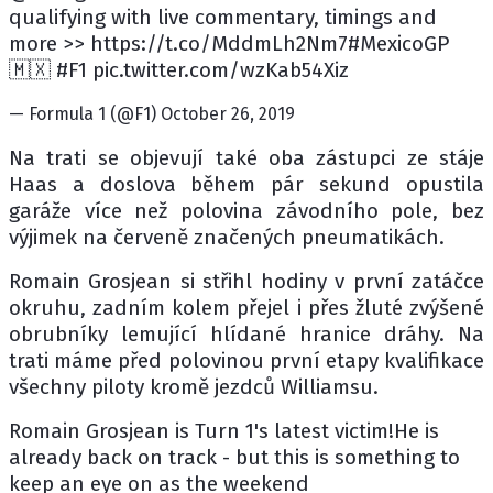
qualifying with live commentary, timings and
more >> https://t.co/MddmLh2Nm7#MexicoGP
🇲🇽 #F1 pic.twitter.com/wzKab54Xiz
— Formula 1 (@F1) October 26, 2019
Na trati se objevují také oba zástupci ze stáje
Haas a doslova během pár sekund opustila
garáže více než polovina závodního pole, bez
výjimek na červeně značených pneumatikách.
Romain Grosjean si střihl hodiny v první zatáčce
okruhu, zadním kolem přejel i přes žluté zvýšené
obrubníky lemující hlídané hranice dráhy. Na
trati máme před polovinou první etapy kvalifikace
všechny piloty kromě jezdců Williamsu.
Romain Grosjean is Turn 1's latest victim!He is
already back on track - but this is something to
keep an eye on as the weekend