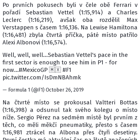
Po prvních pokusech byli v čele obě Ferrari v
pořadí Sebastian Vettel (1:15,914) a Charles
Leclerc (1:16,219), avšak oba rozdělil Max
Verstappen s časem 1:16,136. Na Lewise Hamiltona
(1:16,481) zbyla čtvrtá příčka, páté místo patřilo
Alexi Albonovi (1:16,574).
Well, well, well...Sebastian Vettel's pace in the
first sector is enough to see him in P1 - for
now...#MexicoGP 🇲🇽 #F1
pic.twitter.com/IsDmNBAhmk
— Formula 1 (@F1) October 26, 2019
Na čtvrté místo se prokousal Valtteri Bottas
(1:16,398) a odsunul tak svého kolegu o místo
níže. Sergio Pérez na sedmém místě byl prvním z
těch, co měli měkčí pneumatiky, přesto s časem
1:16,981 ztrácel na Albona přes čtyři desetiny.
První šestka má aktuální čas na žlutě značených