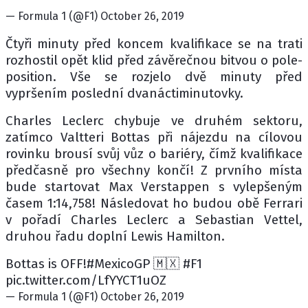
— Formula 1 (@F1) October 26, 2019
Čtyři minuty před koncem kvalifikace se na trati
rozhostil opět klid před závěrečnou bitvou o pole-
position. Vše se rozjelo dvě minuty před
vypršením poslední dvanáctiminutovky.
Charles Leclerc chybuje ve druhém sektoru,
zatímco Valtteri Bottas při nájezdu na cílovou
rovinku brousí svůj vůz o bariéry, čímž kvalifikace
předčasně pro všechny končí! Z prvního místa
bude startovat Max Verstappen s vylepšeným
časem 1:14,758! Následovat ho budou obě Ferrari
v pořadí Charles Leclerc a Sebastian Vettel,
druhou řadu doplní Lewis Hamilton.
Bottas is OFF!#MexicoGP 🇲🇽 #F1
pic.twitter.com/LfYYCT1uOZ
— Formula 1 (@F1) October 26, 2019