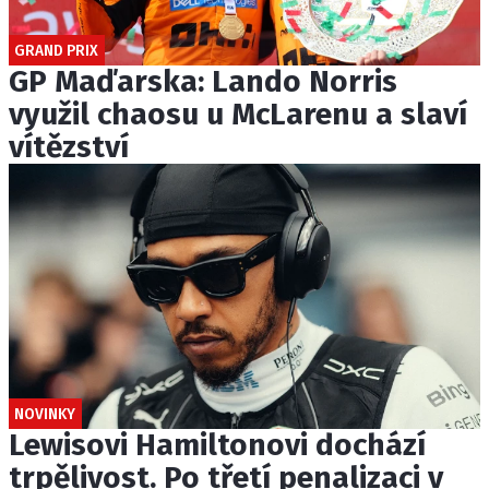
GRAND PRIX
GP Maďarska: Lando Norris
využil chaosu u McLarenu a slaví
vítězství
NOVINKY
Lewisovi Hamiltonovi dochází
trpělivost. Po třetí penalizaci v