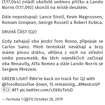
(1:17,044) zvládl ukořistit sedmou příčku a Lando
Norris (1:17,092) skončil na místě desátém.
Dále nepostupují: Lance Stroll, Kevin Magnussen,
Romain Grosjean, George Russell a Robert Kubica.
DRUHÁ ČÁST (Q2)
Jízdy zahajují oba jezdci Toro Rosso, připojuje se
Carlos Sainz. Piloti tentokrát neváhají a brzy
máme plnou dráhu, většina z nich na střední
směsi pneumatik. Na těch nejměkčích začínají
oba Renaulty, Alfa Romeo a dále Lando Norris se
Sergiem Pérezem.
GREEN LIGHT 🚦We're back on track for Q2 with
@ToroRossoFive down, 15 remaining...#MexicoGP
🇲🇽 #F1 pic.twitter.com/cE6KsTxIsD
— Formula 1 (@F1) October 26, 2019