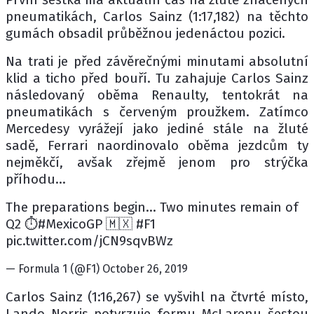
pneumatikách, Carlos Sainz (1:17,182) na těchto
gumách obsadil průběžnou jedenáctou pozici.
Na trati je před závěrečnými minutami absolutní
klid a ticho před bouří. Tu zahajuje Carlos Sainz
následovaný oběma Renaulty, tentokrát na
pneumatikách s červeným proužkem. Zatímco
Mercedesy vyrážejí jako jediné stále na žluté
sadě, Ferrari naordinovalo oběma jezdcům ty
nejměkčí, avšak zřejmě jenom pro strýčka
příhodu...
The preparations begin... Two minutes remain of
Q2 ⏱️#MexicoGP 🇲🇽 #F1
pic.twitter.com/jCN9sqvBWz
— Formula 1 (@F1) October 26, 2019
Carlos Sainz (1:16,267) se vyšvihl na čtvrté místo,
Lando Norris potvrzuje formu McLarenu šestou