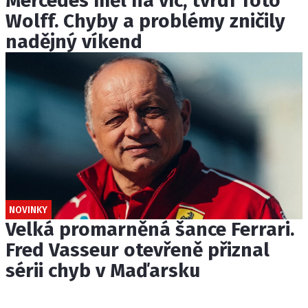
Mercedes měl na víc, tvrdí Toto
Wolff. Chyby a problémy zničily
nadějný víkend
NOVINKY
Velká promarněná šance Ferrari.
Fred Vasseur otevřeně přiznal
sérii chyb v Maďarsku