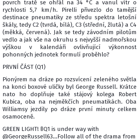
povrch tratě se ohřál na 34 °C a vanul vítr o
rychlosti 5,7 km/h. Pirelli přivezlo do tamější
destinace pneumatiky ze středu spektra letošní
škály, tedy C2 (tvrdá, bílá), C3 (střední, žlutá) a C4
(měkká, červená). Jak se tedy závodním pilotům
vedlo a jak vše na okruhu s nejvyšší nadmořskou
výškou v kalendáři ovlivňující výkonnost
pohonných jednotek formulí proběhlo?
PRVNÍ ČÁST (Q1)
Pionýrem na dráze po rozsvícení zeleného světla
na konci boxové uličky byl George Russell. Krátce
nato ho doplňuje také stájový kolega Robert
Kubica, oba na nejměkčích pneumatikách. Oba
Williamsy jezdily po dráze první minuty celkem
osamoceně.
GREEN LIGHT! 🚦Q1 is under way with
@GeorgeRussell63...Follow all of the drama from