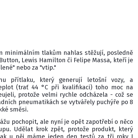
ným minimálním tlakům nahlas stěžují, posledně
Button, Lewis Hamilton či Felipe Massa, kteří je
lené" nebo za "vtip."
mu přítlaku, který generují letošní vozy, a
plot (trať 44 ­°C při kvalifikaci) toho moc na
jeli, protože velmi rychle odcházela - což se
zadních pneumatikách se vytvářely puchýře po 8
kké směsi.
žu pochopit, ale nyní je opět zapotřebí o něco
pu. Udělat krok zpět, protože produkt, který
k u něj máme jeden den testů za tři roky I