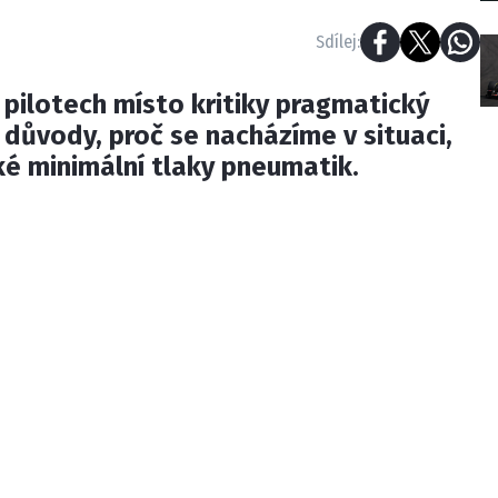
Sdílej:
o pilotech místo kritiky pragmatický
e důvody, proč se nacházíme v situaci,
ké minimální tlaky pneumatik.