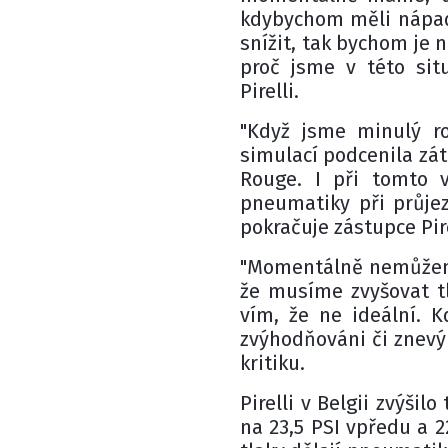
kdybychom měli nápady
snížit, tak bychom je 
proč jsme v této situ
Pirelli.
"Když jsme minulý ro
simulací podcenila zát
Rouge. I při tomto v
pneumatiky při průjez
pokračuje zástupce Pir
"Momentálně nemůžeme 
že musíme zvyšovat tl
vím, že ne ideální. K
zvýhodňováni či znevý
kritiku.
Pirelli v Belgii zvýšil
na 23,5 PSI vpředu a 2