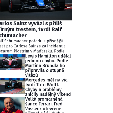
arlos Sainz vyvázl s příliš
írným trestem, tvrdí Ralf
chumacher
lf Schumacher požaduje přísnější
est pro Carlose Sainze za incident s
carem Piastrim v Maďarsku. Podle
Lewis Hamilton udělal
valého pilota Williams ignoroval
jedinou chybu. Podle
kolik modrých vlajek a následně
Martina Brundla ho
lidoval s lídrem závodu.
připravila o stupně
tisekundovou penalizaci považuje
vítězů
chumacher za nedostatečnou.
Mercedes měl na víc,
tvrdí Toto Wolff.
Chyby a problémy
zničily nadějný víkend
Velká promarněná
šance Ferrari. Fred
Vasseur otevřeně