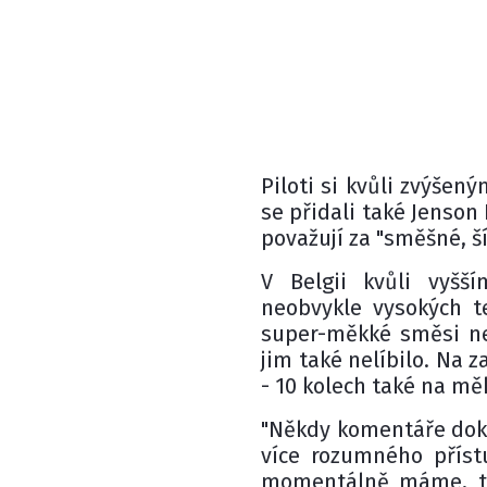
Piloti si kvůli zvýše
se přidali také Jenson 
považují za "směšné, ší
V Belgii kvůli vyšší
neobvykle vysokých te
super-měkké směsi neu
jim také nelíbilo. Na 
- 10 kolech také na mě
"Někdy komentáře doká
více rozumného přístu
momentálně máme, ta