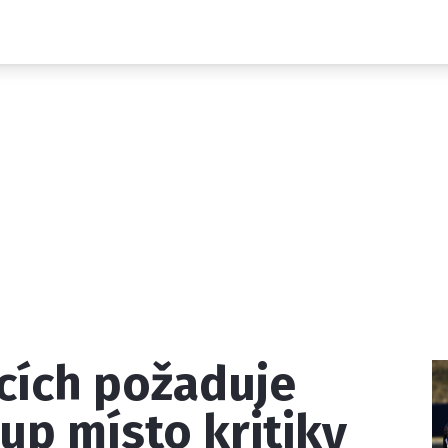
Novinky
Grand Prix
Rozhovory
Ostatní
Paddock Line
Technika
Historie GP
Profily jezdců
Profily týmů
ontakt
Vydavatel
Inzerce
Osobní údaje / Cookies
dcích požaduje
 serveru F1NEWS.cz je INCORP MEDIA GROUP s.r.o., IČ: 118 2
up místo kritiky