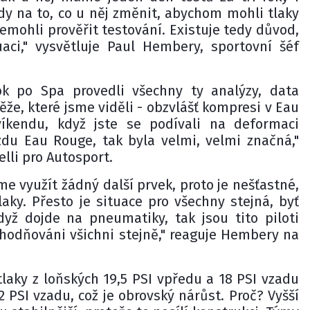
 na to, co u něj změnit, abychom mohli tlaky
nemohli prověřit testování. Existuje tedy důvod,
aci," vysvětluje Paul Hembery, sportovní šéf
k po Spa provedli všechny ty analýzy, data
ěže, které jsme viděli - obzvlášť kompresi v Eau
íkendu, když jste se podívali na deformaci
du Eau Rouge, tak byla velmi, velmi značná,"
elli pro Autosport.
využít žádný další prvek, proto je nešťastné,
aky. Přesto je situace pro všechny stejná, byť
dyž dojde na pneumatiky, tak jsou tito piloti
hodňováni všichni stejně," reaguje Hembery na
o tlaky z loňských 19,5 PSI vpředu a 18 PSI vzadu
2 PSI vzadu, což je obrovský nárůst. Proč? Vyšší