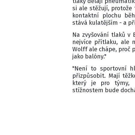
tlaky dělají pneumatiku
si ale stěžují, protož
kontaktní plochu bě
stává kulatějším - a př
Na zvyšování tlaků v B
nejvíce přítlaku, ale
Wolff ale chápe, proč
jako balóny."
"Není to sportovní h
přizpůsobit. Mají těž
který je pro týmy, 
stížnostem bude dochá