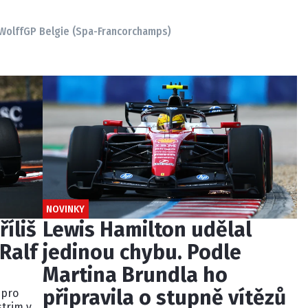
Wolff
GP Belgie (Spa-Francorchamps)
NOVINKY
říliš
Lewis Hamilton udělal
Ralf
jedinou chybu. Podle
Martina Brundla ho
připravila o stupně vítězů
 pro
strim v