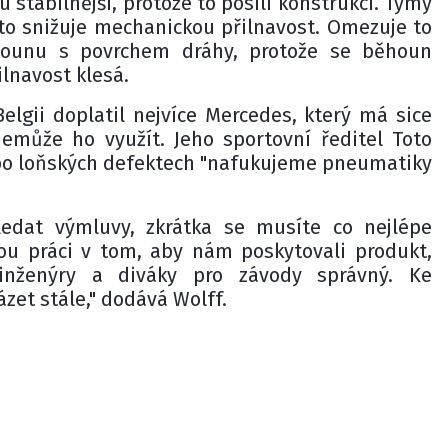
 stabilnější, protože to posílí konstrukci. Týmy
e to snižuje mechanickou přilnavost. Omezuje to
hounu s povrchem dráhy, protože se běhoun
ilnavost klesá.
elgii doplatil nejvíce Mercedes, který má sice
 nemůže ho využít. Jeho sportovní ředitel Toto
 po loňských defektech "nafukujeme pneumatiky
ledat výmluvy, zkrátka se musíte co nejlépe
kou práci v tom, aby nám poskytovali produkt,
inženýry a diváky pro závody správný. Ke
zet stále," dodává Wolff.