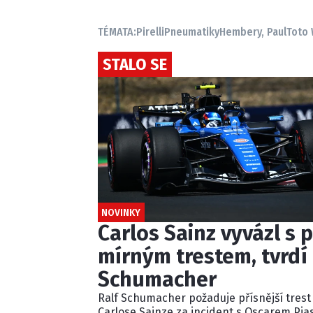
TÉMATA:
Pirelli
Pneumatiky
Hembery, Paul
Toto 
STALO SE
NOVINKY
Carlos Sainz vyvázl s p
mírným trestem, tvrdí 
Schumacher
Ralf Schumacher požaduje přísnější trest
Carlose Sainze za incident s Oscarem Pia