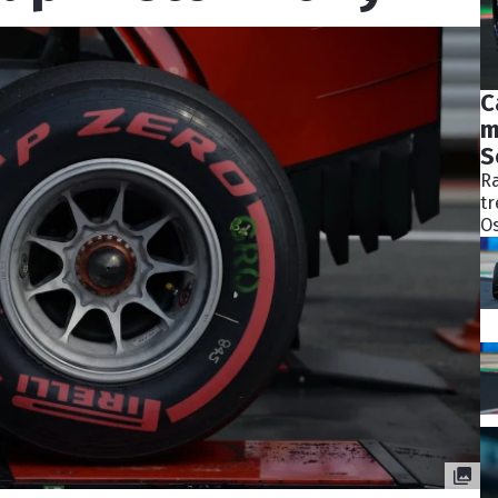
C
m
S
Ra
tr
Os
bý
ně
ko
Pě
S