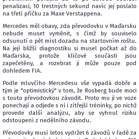
penalizaci, 10 trestných sekund navíc jej poslalo
na třetí příčku za Maxe Verstappena.
Mercedes měl obavy, zda převodovku v Maďarsku
nebude muset vyměnit, s čímž by souviselo
odsunutí o pět míst dozadu na startovním roštu.
Na její bližší diagnostiku si musel počkat až do
Maďarska, protože klíčové součásti jsou
zapečetěny, a rozebrat ji může pouze pod
dohledem FIA.
Podle mluvčího Mercedesu vše vypadá dobře a
tým je "optimistický" v tom, že Rosberg bude moci
s touto převodovkou závodit. Proto mu ji ve voze
ponechají a odjede s ní i zítřejší tréninky, po nichž
provede další analýzu, aby se vyhnul riziku
odstoupení z nedělního závodu.
Převodovky musí letos vydržet 6 závodů v řadě za