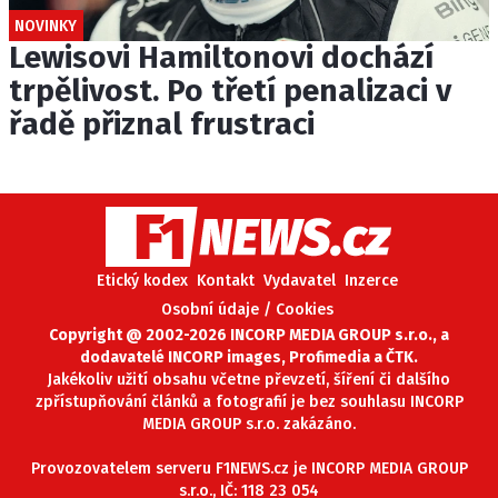
NOVINKY
Lewisovi Hamiltonovi dochází
trpělivost. Po třetí penalizaci v
řadě přiznal frustraci
Etický kodex
Kontakt
Vydavatel
Inzerce
Osobní údaje / Cookies
Copyright @ 2002-2026 INCORP MEDIA GROUP s.r.o., a
dodavatelé INCORP images, Profimedia a ČTK.
Jakékoliv užití obsahu včetne převzetí, šíření či dalšího
zpřístupňování článků a fotografií je bez souhlasu INCORP
MEDIA GROUP s.r.o. zakázáno.
Provozovatelem serveru F1NEWS.cz je INCORP MEDIA GROUP
s.r.o., IČ: 118 23 054