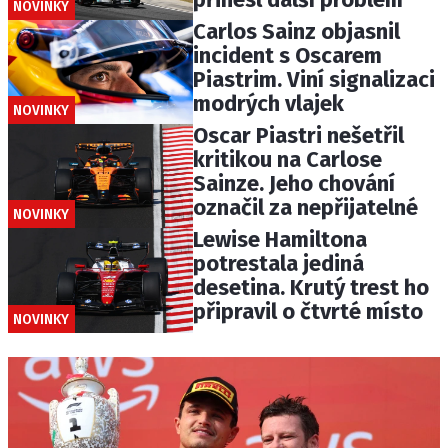
NOVINKY
Carlos Sainz objasnil
incident s Oscarem
Piastrim. Viní signalizaci
modrých vlajek
NOVINKY
Oscar Piastri nešetřil
kritikou na Carlose
Sainze. Jeho chování
označil za nepřijatelné
NOVINKY
Lewise Hamiltona
potrestala jediná
desetina. Krutý trest ho
připravil o čtvrté místo
NOVINKY