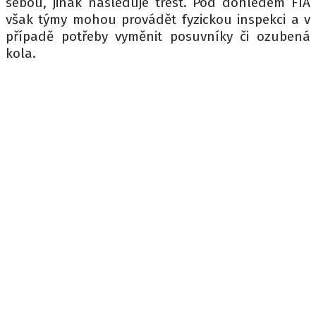
sebou, jinak následuje trest. Pod dohledem FIA
však týmy mohou provádět fyzickou inspekci a v
případě potřeby vyměnit posuvníky či ozubená
kola.