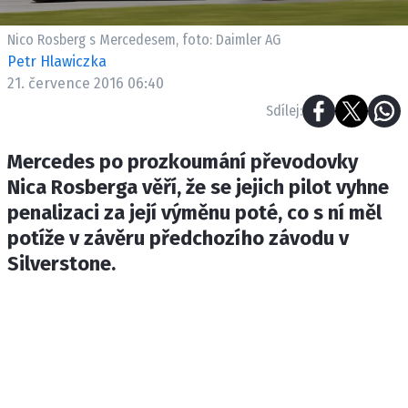
ETICKÝ KODEX
KONTAKT
Nico Rosberg s Mercedesem, foto: Daimler AG
Petr Hlawiczka
VYDAVATEL
21. července 2016 06:40
INZERCE
Sdílej:
OSOBNÍ ÚDAJE / COOKIES
Mercedes po prozkoumání převodovky
Nica Rosberga věří, že se jejich pilot vyhne
penalizaci za její výměnu poté, co s ní měl
Provozovatelem serveru F1NEWS.cz je
potíže v závěru předchozího závodu v
INCORP MEDIA GROUP s.r.o., IČ: 118 23 054
Silverstone.