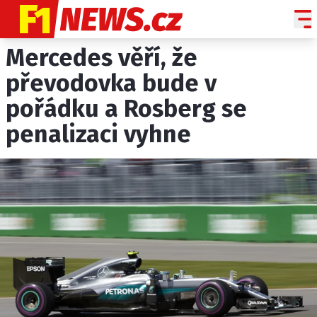
Mercedes věří, že
NOVINKY
GRAND PRIX
převodovka bude v
pořádku a Rosberg se
PADDOCK LINE
penalizaci vyhne
TECHNIKA
HISTORIE GP
PROFILY JEZDCŮ
PROFILY TÝMŮ
ROZHOVORY
OSTATNÍ
SLEDUJTE NÁS NA
|