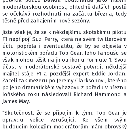
moderátorskou osobnost, ohledně dalších postů
se očekává rozhodnutí na začátku března, tedy
těsně před zahajením nové sezóny.
Jisté však je, že se k někdejšímu skotskému pilotu
F1 nepřipojí Suzi Perry, která na svém twitterovém
účtu popřela i eventualitu, že by se objevila v
motoristickém pořadu Top Gear. Jeho fanoušci se
však mohou těšit na jinou ikonu Formule 1. Svou
účast v moderátorské sestavě potvrdil někdejší
majitel stáje F1 a pozdější expert Eddie Jordan.
Zacelí tak mezeru po Jeremy Clarksonovi, kterého
po jeho dramatickém vyhazovu z pořadu v březnu
loňského roku následovali Richard Hammond a
James May.
"Skutečnost, že se připojím k týmu Top Gear je
opravdu velice vzrušující. Ke všem svým
budoucím kolegům moderátorům mám obrovský