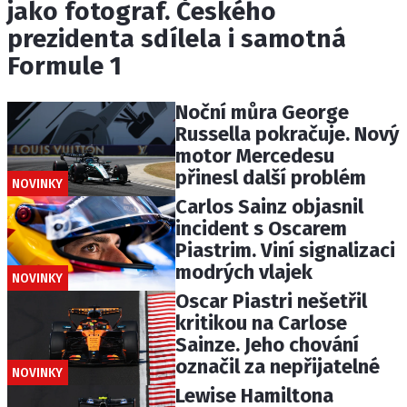
jako fotograf. Českého
prezidenta sdílela i samotná
Formule 1
Noční můra George
Russella pokračuje. Nový
motor Mercedesu
přinesl další problém
NOVINKY
Carlos Sainz objasnil
incident s Oscarem
Piastrim. Viní signalizaci
modrých vlajek
NOVINKY
Oscar Piastri nešetřil
kritikou na Carlose
Sainze. Jeho chování
označil za nepřijatelné
NOVINKY
Lewise Hamiltona