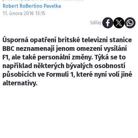
ETICKÝ KODEX
Robert RoBertino Pavelka
KONTAKT
11. února 2016 13:15
VYDAVATEL
Sdílej:
INZERCE
Úsporná opatření britské televizní stanice
OSOBNÍ ÚDAJE / COOKIES
BBC neznamenají jenom omezení vysílání
F1, ale také personální změny. Týká se to
například některých bývalých osobností
působících ve Formuli 1, které nyní volí jiné
Provozovatelem serveru F1NEWS.cz je
INCORP MEDIA GROUP s.r.o., IČ: 118 23 054
alternativy.