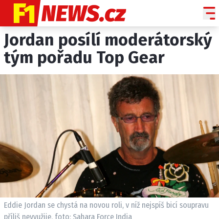
Jordan posílí moderátorský
NOVINKY
GRAND PRIX
tým pořadu Top Gear
PADDOCK LINE
TECHNIKA
HISTORIE GP
PROFILY JEZDCŮ
PROFILY TÝMŮ
ROZHOVORY
OSTATNÍ
SLEDUJTE NÁS NA
|
Eddie Jordan se chystá na novou roli, v níž nejspíš bicí soupravu
příliš nevyužije, foto: Sahara Force India