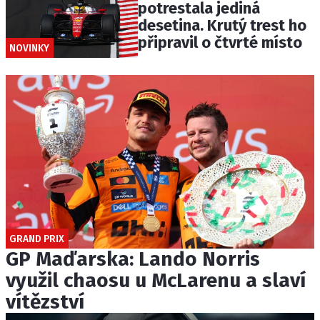
potrestala jediná
desetina. Krutý trest ho
připravil o čtvrté místo
NOVINKY
GRAND PRIX
GP Maďarska: Lando Norris
využil chaosu u McLarenu a slaví
vítězství