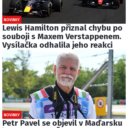
NOVINKY
Lewis Hamilton přiznal chybu po
souboji s Maxem Verstappenem.
Vysílačka odhalila jeho reakci
NOVINKY
Petr Pavel se objevil v Maďarsku