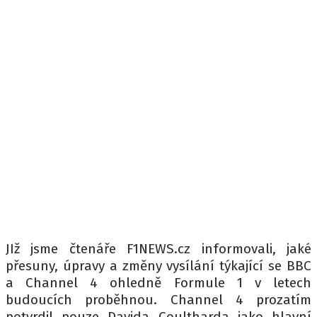
JIž jsme čtenáře F1NEWS.cz informovali, jaké
přesuny, úpravy a změny vysílání týkající se BBC
a Channel 4 ohledně Formule 1 v letech
budoucích proběhnou. Channel 4 prozatím
potvrdil pouze Davida Coultharda jako hlavní