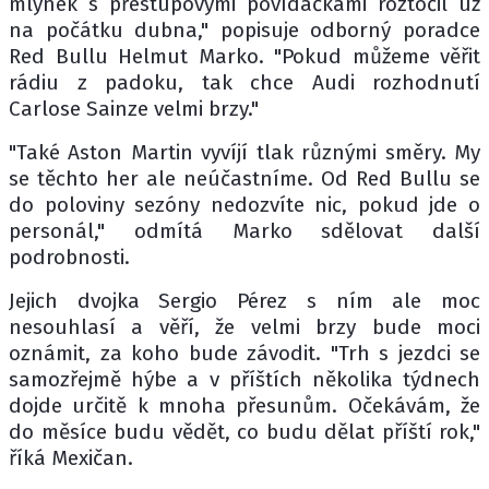
mlýnek s přestupovými povídačkami roztočil už
na počátku dubna," popisuje odborný poradce
Red Bullu Helmut Marko. "Pokud můžeme věřit
rádiu z padoku, tak chce Audi rozhodnutí
Carlose Sainze velmi brzy."
"Také Aston Martin vyvíjí tlak různými směry. My
se těchto her ale neúčastníme. Od Red Bullu se
do poloviny sezóny nedozvíte nic, pokud jde o
personál," odmítá Marko sdělovat další
podrobnosti.
Jejich dvojka Sergio Pérez s ním ale moc
nesouhlasí a věří, že velmi brzy bude moci
oznámit, za koho bude závodit. "Trh s jezdci se
samozřejmě hýbe a v příštích několika týdnech
dojde určitě k mnoha přesunům. Očekávám, že
do měsíce budu vědět, co budu dělat příští rok,"
říká Mexičan.