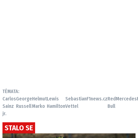
TÉMATA:
Carlos
George
Helmut
Lewis
Sebastian
F1news.cz
Red
Mercedes
Sainz
Russell
Marko
Hamilton
Vettel
Bull
jr.
STALO SE