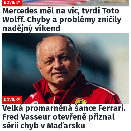
NOVINKY
Mercedes měl na víc, tvrdí Toto
Wolff. Chyby a problémy zničily
nadějný víkend
NOVINKY
Velká promarněná šance Ferrari.
Fred Vasseur otevřeně přiznal
sérii chyb v Maďarsku