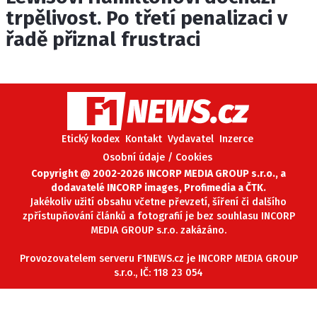
trpělivost. Po třetí penalizaci v
řadě přiznal frustraci
Etický kodex
Kontakt
Vydavatel
Inzerce
Osobní údaje / Cookies
Copyright @ 2002-2026 INCORP MEDIA GROUP s.r.o., a
dodavatelé INCORP images, Profimedia a ČTK.
Jakékoliv užití obsahu včetne převzetí, šíření či dalšího
zpřístupňování článků a fotografií je bez souhlasu INCORP
MEDIA GROUP s.r.o. zakázáno.
Provozovatelem serveru F1NEWS.cz je INCORP MEDIA GROUP
s.r.o., IČ: 118 23 054