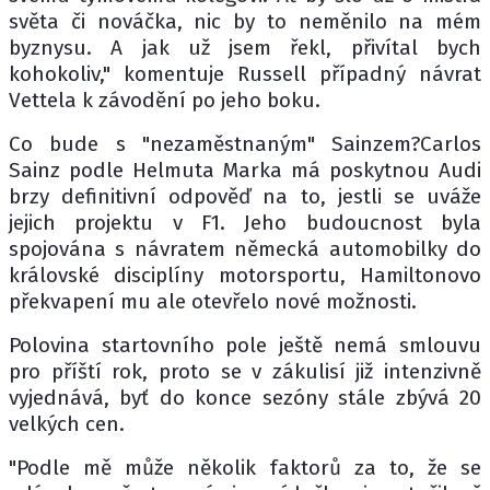
světa či nováčka, nic by to neměnilo na mém
byznysu. A jak už jsem řekl, přivítal bych
kohokoliv," komentuje Russell případný návrat
Vettela k závodění po jeho boku.
Co bude s "nezaměstnaným" Sainzem?Carlos
Sainz podle Helmuta Marka má poskytnou Audi
brzy definitivní odpověď na to, jestli se uváže
jejich projektu v F1. Jeho budoucnost byla
spojována s návratem německá automobilky do
královské disciplíny motorsportu, Hamiltonovo
překvapení mu ale otevřelo nové možnosti.
Polovina startovního pole ještě nemá smlouvu
pro příští rok, proto se v zákulisí již intenzivně
vyjednává, byť do konce sezóny stále zbývá 20
velkých cen.
"Podle mě může několik faktorů za to, že se