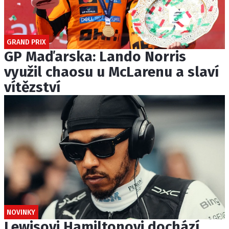
GRAND PRIX
GP Maďarska: Lando Norris
využil chaosu u McLarenu a slaví
vítězství
NOVINKY
Lewisovi Hamiltonovi dochází