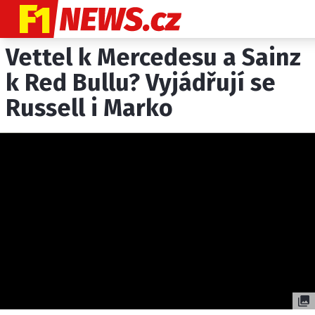
Vettel k Mercedesu a Sainz
NOVINKY
GRAND PRIX
k Red Bullu? Vyjádřují se
Russell i Marko
PADDOCK LINE
TECHNIKA
HISTORIE GP
PROFILY JEZDCŮ
PROFILY TÝMŮ
ROZHOVORY
OSTATNÍ
SLEDUJTE NÁS NA
|