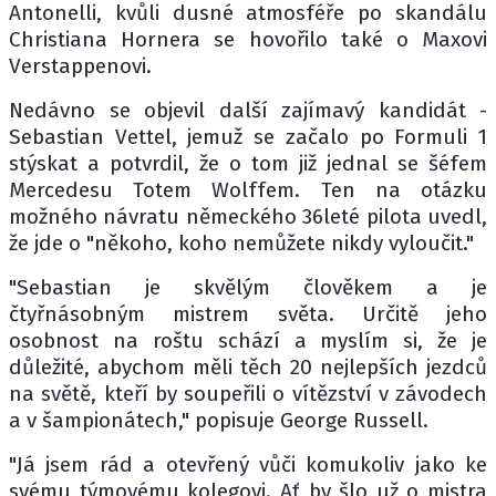
Antonelli, kvůli dusné atmosféře po skandálu
Christiana Hornera se hovořilo také o Maxovi
Verstappenovi.
Nedávno se objevil další zajímavý kandidát -
Sebastian Vettel, jemuž se začalo po Formuli 1
stýskat a potvrdil, že o tom již jednal se šéfem
Mercedesu Totem Wolffem. Ten na otázku
možného návratu německého 36leté pilota uvedl,
že jde o "někoho, koho nemůžete nikdy vyloučit."
"Sebastian je skvělým člověkem a je
čtyřnásobným mistrem světa. Určitě jeho
osobnost na roštu schází a myslím si, že je
důležité, abychom měli těch 20 nejlepších jezdců
na světě, kteří by soupeřili o vítězství v závodech
a v šampionátech," popisuje George Russell.
"Já jsem rád a otevřený vůči komukoliv jako ke
svému týmovému kolegovi. Ať by šlo už o mistra