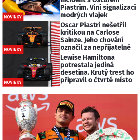
Piastrim. Viní signalizaci
modrých vlajek
NOVINKY
Oscar Piastri nešetřil
kritikou na Carlose
Sainze. Jeho chování
označil za nepřijatelné
NOVINKY
Lewise Hamiltona
potrestala jediná
desetina. Krutý trest ho
připravil o čtvrté místo
NOVINKY