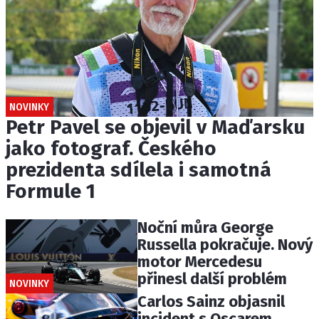
NOVINKY
Petr Pavel se objevil v Maďarsku
jako fotograf. Českého
prezidenta sdílela i samotná
Formule 1
Noční můra George
Russella pokračuje. Nový
motor Mercedesu
přinesl další problém
NOVINKY
Carlos Sainz objasnil
incident s Oscarem