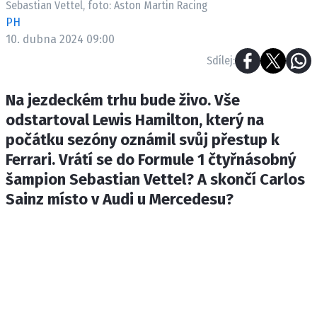
Sebastian Vettel, foto: Aston Martin Racing
ETICKÝ KODEX
PH
KONTAKT
10. dubna 2024 09:00
VYDAVATEL
Sdílej:
INZERCE
OSOBNÍ ÚDAJE / COOKIES
Na jezdeckém trhu bude živo. Vše
odstartoval Lewis Hamilton, který na
počátku sezóny oznámil svůj přestup k
Ferrari. Vrátí se do Formule 1 čtyřnásobný
Provozovatelem serveru F1NEWS.cz je
šampion Sebastian Vettel? A skončí Carlos
INCORP MEDIA GROUP s.r.o., IČ: 118 23 0
Sainz místo v Audi u Mercedesu?