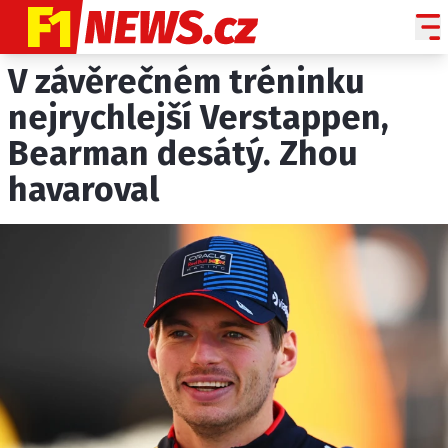
V závěrečném tréninku
NOVINKY
GRAND PRIX
nejrychlejší Verstappen,
Bearman desátý. Zhou
PADDOCK LINE
havaroval
TECHNIKA
HISTORIE GP
PROFILY JEZDCŮ
PROFILY TÝMŮ
ROZHOVORY
OSTATNÍ
SLEDUJTE NÁS NA
|