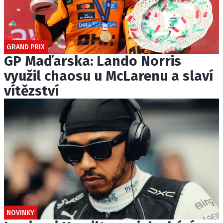
GRAND PRIX
GP Maďarska: Lando Norris
využil chaosu u McLarenu a slaví
vítězství
NOVINKY