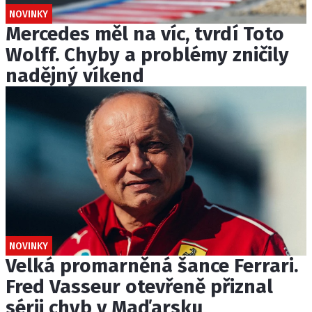
NOVINKY
Mercedes měl na víc, tvrdí Toto
Wolff. Chyby a problémy zničily
nadějný víkend
NOVINKY
Velká promarněná šance Ferrari.
Fred Vasseur otevřeně přiznal
sérii chyb v Maďarsku