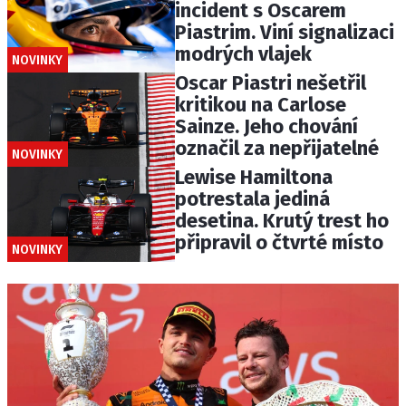
incident s Oscarem
Piastrim. Viní signalizaci
modrých vlajek
NOVINKY
Oscar Piastri nešetřil
kritikou na Carlose
Sainze. Jeho chování
označil za nepřijatelné
NOVINKY
Lewise Hamiltona
potrestala jediná
desetina. Krutý trest ho
připravil o čtvrté místo
NOVINKY