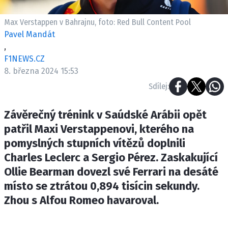
ETICKÝ KODEX
KONTAKT
Max Verstappen v Bahrajnu, foto: Red Bull Content Pool
Pavel Mandát
VYDAVATEL
,
INZERCE
F1NEWS.CZ
OSOBNÍ ÚDAJE / COOKIES
8. března 2024 15:53
Sdílej:
Závěrečný trénink v Saúdské Arábii opět
Provozovatelem serveru F1NEWS.cz je
patřil Maxi Verstappenovi, kterého na
INCORP MEDIA GROUP s.r.o., IČ: 118 23 054
pomyslných stupních vítězů doplnili
Charles Leclerc a Sergio Pérez. Zaskakující
Ollie Bearman dovezl své Ferrari na desáté
místo se ztrátou 0,894 tisícin sekundy.
Zhou s Alfou Romeo havaroval.