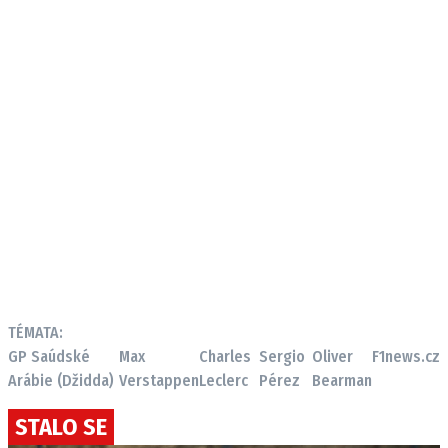
TÉMATA:
GP Saúdské
Max
Charles
Sergio
Oliver
F1news.cz
Arábie (Džidda)
Verstappen
Leclerc
Pérez
Bearman
STALO SE