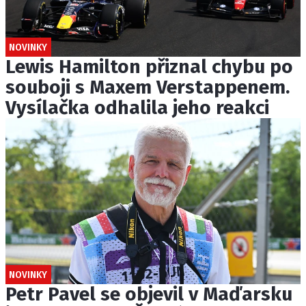
NOVINKY
Lewis Hamilton přiznal chybu po
souboji s Maxem Verstappenem.
Vysílačka odhalila jeho reakci
NOVINKY
Petr Pavel se objevil v Maďarsku