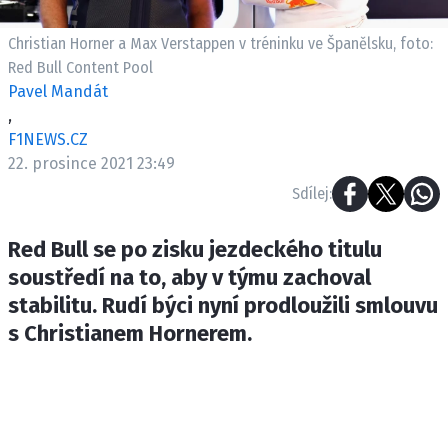
ETICKÝ KODEX
KONTAKT
Christian Horner a Max Verstappen v tréninku ve Španělsku, foto:
Red Bull Content Pool
VYDAVATEL
Pavel Mandát
INZERCE
,
OSOBNÍ ÚDAJE / COOKIES
F1NEWS.CZ
22. prosince 2021 23:49
Sdílej:
Provozovatelem serveru F1NEWS.cz je
Red Bull se po zisku jezdeckého titulu
INCORP MEDIA GROUP s.r.o., IČ: 118 23 054
soustředí na to, aby v týmu zachoval
stabilitu. Rudí býci nyní prodloužili smlouvu
s Christianem Hornerem.