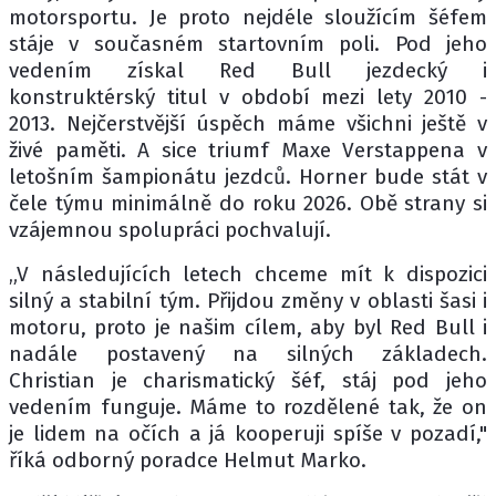
motorsportu. Je proto nejdéle sloužícím šéfem
stáje v současném startovním poli. Pod jeho
vedením získal Red Bull jezdecký i
konstruktérský titul v období mezi lety 2010 -
2013. Nejčerstvější úspěch máme všichni ještě v
živé paměti. A sice triumf Maxe Verstappena v
letošním šampionátu jezdců. Horner bude stát v
čele týmu minimálně do roku 2026. Obě strany si
vzájemnou spolupráci pochvalují.
„V následujících letech chceme mít k dispozici
silný a stabilní tým. Přijdou změny v oblasti šasi i
motoru, proto je našim cílem, aby byl Red Bull i
nadále postavený na silných základech.
Christian je charismatický šéf, stáj pod jeho
vedením funguje. Máme to rozdělené tak, že on
je lidem na očích a já kooperuji spíše v pozadí,"
říká odborný poradce Helmut Marko.