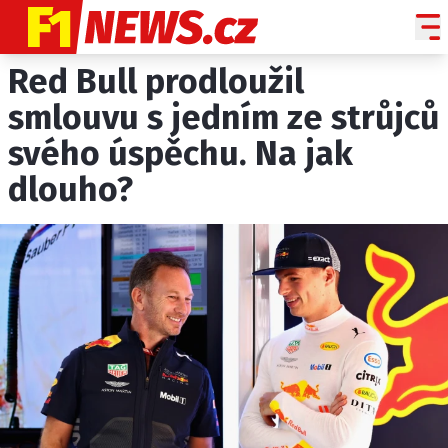
Red Bull prodloužil
NOVINKY
GRAND PRIX
smlouvu s jedním ze strůjců
svého úspěchu. Na jak
PADDOCK LINE
dlouho?
TECHNIKA
HISTORIE GP
PROFILY JEZDCŮ
PROFILY TÝMŮ
ROZHOVORY
OSTATNÍ
SLEDUJTE NÁS NA
|