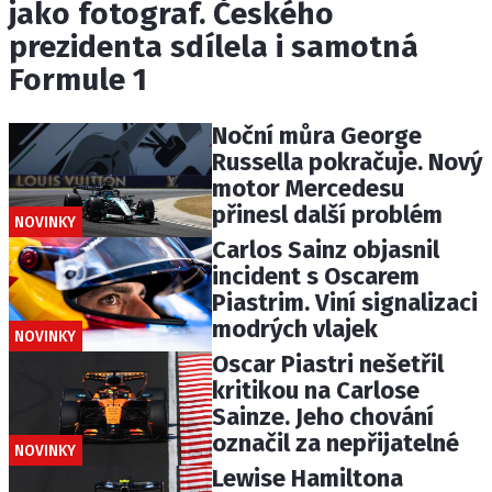
jako fotograf. Českého
prezidenta sdílela i samotná
Formule 1
Noční můra George
Russella pokračuje. Nový
motor Mercedesu
přinesl další problém
NOVINKY
Carlos Sainz objasnil
incident s Oscarem
Piastrim. Viní signalizaci
modrých vlajek
NOVINKY
Oscar Piastri nešetřil
kritikou na Carlose
Sainze. Jeho chování
označil za nepřijatelné
NOVINKY
Lewise Hamiltona