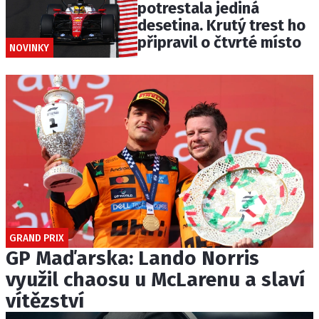
potrestala jediná
desetina. Krutý trest ho
připravil o čtvrté místo
NOVINKY
GRAND PRIX
GP Maďarska: Lando Norris
využil chaosu u McLarenu a slaví
vítězství