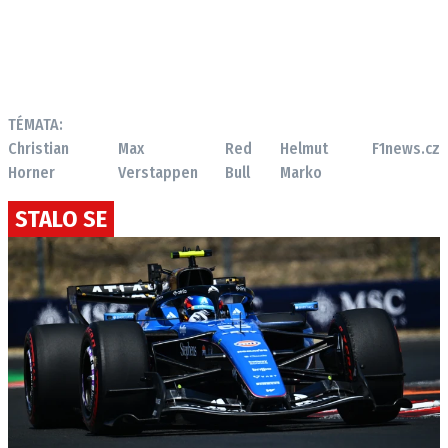
TÉMATA:
Christian
Max
Red
Helmut
F1news.cz
Horner
Verstappen
Bull
Marko
STALO SE