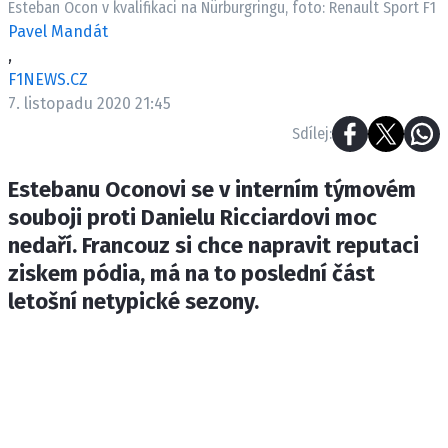
Esteban Ocon v kvalifikaci na Nürburgringu, foto: Renault Sport F1
ETICKÝ KODEX
Pavel Mandát
KONTAKT
,
VYDAVATEL
F1NEWS.CZ
INZERCE
7. listopadu 2020 21:45
OSOBNÍ ÚDAJE / COOKIES
Sdílej:
Estebanu Oconovi se v interním týmovém
souboji proti Danielu Ricciardovi moc
Provozovatelem serveru F1NEWS.cz je
nedaří. Francouz si chce napravit reputaci
INCORP MEDIA GROUP s.r.o., IČ: 118 23 054
ziskem pódia, má na to poslední část
letošní netypické sezony.