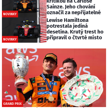
kritikou na Carlose
Sainze. Jeho chování
označil za nepřijatelné
NOVINKY
Lewise Hamiltona
potrestala jediná
desetina. Krutý trest ho
připravil o čtvrté místo
NOVINKY
GRAND PRIX