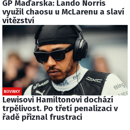
GP Maďarska: Lando Norris
využil chaosu u McLarenu a slaví
vítězství
NOVINKY
Lewisovi Hamiltonovi dochází
trpělivost. Po třetí penalizaci v
řadě přiznal frustraci