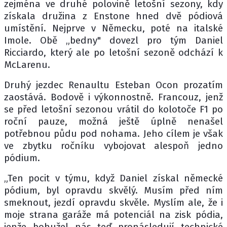
zejména ve druhé polovině letošní sezony, kdy
získala družina z Enstone hned dvě pódiová
umístění. Nejprve v Německu, poté na italské
Imole. Obě „bedny" dovezl pro tým Daniel
Ricciardo, který ale po letošní sezoně odchází k
McLarenu.
Druhý jezdec Renaultu Esteban Ocon prozatím
zaostává. Bodově i výkonnostně. Francouz, jenž
se před letošní sezonou vrátil do kolotoče F1 po
roční pauze, možná ještě úplně nenašel
potřebnou půdu pod nohama. Jeho cílem je však
ve zbytku ročníku vybojovat alespoň jedno
pódium.
„Ten pocit v týmu, když Daniel získal německé
pódium, byl opravdu skvělý. Musím před ním
smeknout, jezdí opravdu skvěle. Myslím ale, že i
moje strana garáže má potenciál na zisk pódia,
jenže bohužel nás teď pronásledují technické