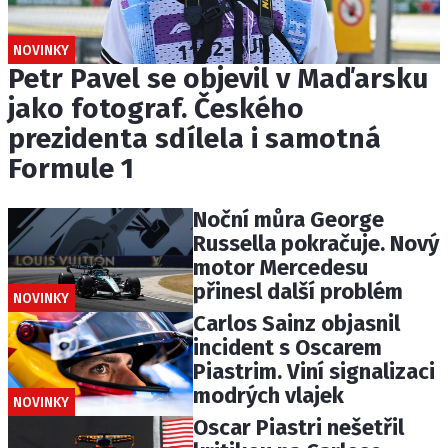
NOVINKY
Petr Pavel se objevil v Maďarsku
jako fotograf. Českého
prezidenta sdílela i samotná
Formule 1
Noční můra George
Russella pokračuje. Nový
motor Mercedesu
přinesl další problém
NOVINKY
Carlos Sainz objasnil
incident s Oscarem
Piastrim. Viní signalizaci
modrých vlajek
NOVINKY
Oscar Piastri nešetřil