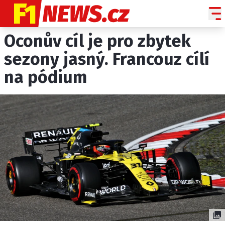
Oconův cíl je pro zbytek
NOVINKY
GRAND PRIX
sezony jasný. Francouz cílí
na pódium
PADDOCK LINE
TECHNIKA
HISTORIE GP
PROFILY JEZDCŮ
PROFILY TÝMŮ
ROZHOVORY
OSTATNÍ
SLEDUJTE NÁS NA
|