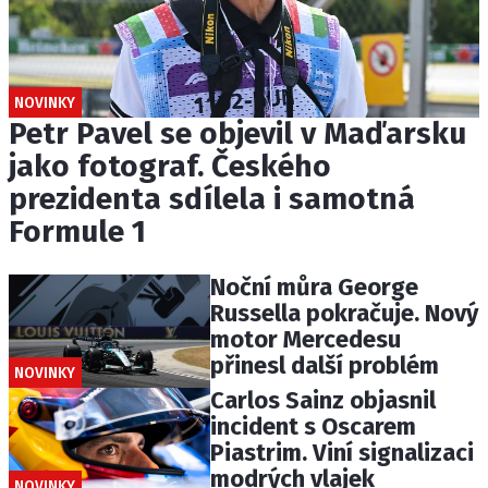
NOVINKY
Petr Pavel se objevil v Maďarsku
jako fotograf. Českého
prezidenta sdílela i samotná
Formule 1
Noční můra George
Russella pokračuje. Nový
motor Mercedesu
přinesl další problém
NOVINKY
Carlos Sainz objasnil
incident s Oscarem
Piastrim. Viní signalizaci
modrých vlajek
NOVINKY