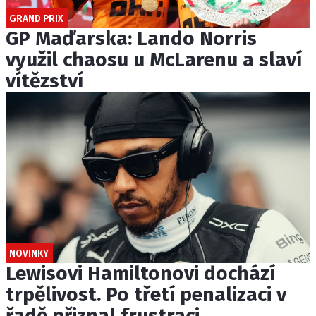
GRAND PRIX
GP Maďarska: Lando Norris
využil chaosu u McLarenu a slaví
vítězství
NOVINKY
Lewisovi Hamiltonovi dochází
trpělivost. Po třetí penalizaci v
řadě přiznal frustraci