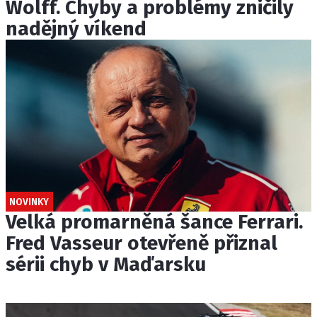
Wolff. Chyby a problémy zničily
nadějný víkend
NOVINKY
Velká promarněná šance Ferrari.
Fred Vasseur otevřeně přiznal
sérii chyb v Maďarsku