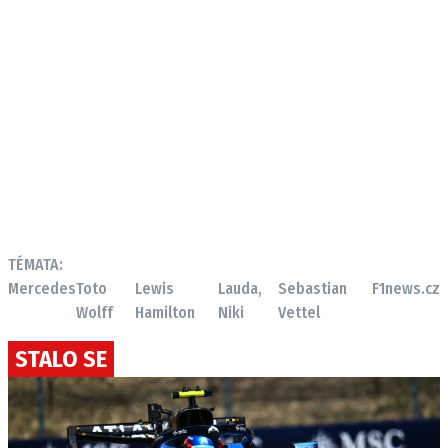
TÉMATA:
Mercedes
Toto
Lewis
Lauda,
Sebastian
F1news.cz
Wolff
Hamilton
Niki
Vettel
STALO SE