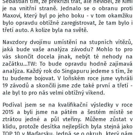
Sebastian tím, že překřížil trať, ale neviděl, že Kimi
je na vnitřní straně. Jednalo se o obranu proti
Maxovi, který byl po jeho boku - v tom okamžiku
bylo opravdu obtížné zaregistrovat, že tam bylo i
třetí auto. A kolize byla na světě.
Navzdory dvojímu umístění na stupních vítězů,
jaká bude vaše analýza závodu? Mohlo to pro
vás skončit docela jinak, nebýt té nehody na
začátku...TW: To bude opravdu hodně zajímavá
analýza. Každý rok do Singapuru jedeme s tím, že
tu budeme bojovat. V loňském roce jsme vyhráli
19 závodů a skončili jsme zde také první a třetí -
ale byl to pro nás velmi obtížný víkend.
Podíval jsem se na kvalifikační výsledky v roce
2015 a byli jsme na pátém a šestém místě se
ztrátou jedné a půl vteřiny. Můžeme zůstat v
klidu, protože desítka nejlepších byla stejná jako
TOP 10 v Maďarsku. Jedná se o okruh, který nám