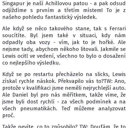
Singapur je naší Achillovou patou - a pak odsud
odjíždíme s prvním a třetím místem! To je z
našeho pohledu fantastický výsledek.
Ale když se něco takového stane, tak s Ferrari
soucítíte. Byl jsem také v situaci, kdy nám
odpadly oba vozy - vím, jak to je hořké. Ale
nejsme tady, abychom někoho litovali. Jakmile se
Lewis ocitl ve vedení, všechno to bylo o dosažení
co nejlepšího výsledku.
Když se po restartu přecházelo na slicks, Lewis
získal rychle náskok. Překvapilo vás to?TW: Ano,
protože v kvalifikaci jsme neměli nejrychlejší auto.
Ale Daniel byl pro nás měřítkem, takže víme, že
jsme byli dost rychlí - za všech podmínek a na
všech pneumatikách. Teď můžeme analyzovat
proč.
Takže nevíte, co to způsobilo? TW: Doufám, že to