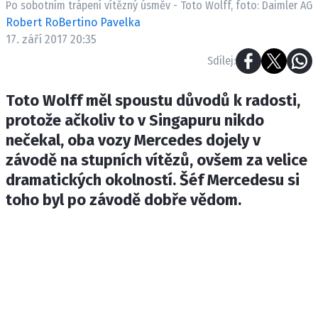
Po sobotním trápení vítězný úsměv - Toto Wolff, foto: Daimler AG
ETICKÝ KODEX
Robert RoBertino Pavelka
KONTAKT
17. září 2017 20:35
VYDAVATEL
Sdílej:
INZERCE
OSOBNÍ ÚDAJE / COOKIES
Toto Wolff měl spoustu důvodů k radosti,
protože ačkoliv to v Singapuru nikdo
nečekal, oba vozy Mercedes dojely v
závodě na stupních vítězů, ovšem za velice
Provozovatelem serveru F1NEWS.cz je
dramatických okolností. Šéf Mercedesu si
INCORP MEDIA GROUP s.r.o., IČ: 118 23 054
toho byl po závodě dobře vědom.