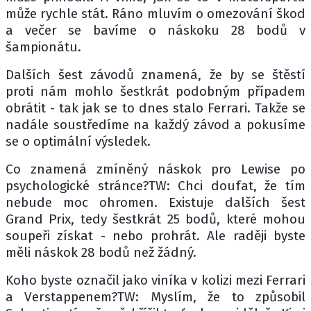
může rychle stát. Ráno mluvím o omezování škod
a večer se bavíme o náskoku 28 bodů v
šampionátu.
Dalších šest závodů znamená, že by se štěstí
proti nám mohlo šestkrát podobným případem
obrátit - tak jak se to dnes stalo Ferrari. Takže se
nadále soustředíme na každý závod a pokusíme
se o optimální výsledek.
Co znamená zmíněný náskok pro Lewise po
psychologické stránce?TW: Chci doufat, že tím
nebude moc ohromen. Existuje dalších šest
Grand Prix, tedy šestkrát 25 bodů, které mohou
soupeři získat - nebo prohrát. Ale raději byste
měli náskok 28 bodů než žádný.
Koho byste označil jako viníka v kolizi mezi Ferrari
a Verstappenem?TW: Myslím, že to způsobil