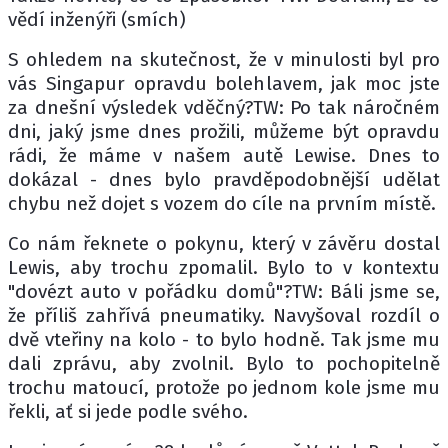
vědí inženýři (smích)
S ohledem na skutečnost, že v minulosti byl pro
vás Singapur opravdu bolehlavem, jak moc jste
za dnešní výsledek vděčný?TW: Po tak náročném
dni, jaký jsme dnes prožili, můžeme být opravdu
rádi, že máme v našem autě Lewise. Dnes to
dokázal - dnes bylo pravděpodobnější udělat
chybu než dojet s vozem do cíle na prvním místě.
Co nám řeknete o pokynu, který v závěru dostal
Lewis, aby trochu zpomalil. Bylo to v kontextu
"dovézt auto v pořádku domů"?TW: Báli jsme se,
že příliš zahřívá pneumatiky. Navyšoval rozdíl o
dvě vteřiny na kolo - to bylo hodně. Tak jsme mu
dali zprávu, aby zvolnil. Bylo to pochopitelně
trochu matoucí, protože po jednom kole jsme mu
řekli, ať si jede podle svého.