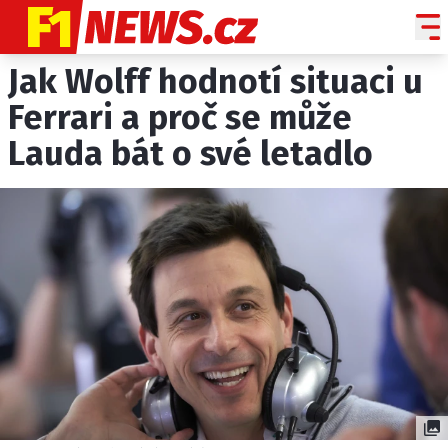
Jak Wolff hodnotí situaci u
NOVINKY
GRAND PRIX
Ferrari a proč se může
Lauda bát o své letadlo
PADDOCK LINE
TECHNIKA
HISTORIE GP
PROFILY JEZDCŮ
PROFILY TÝMŮ
ROZHOVORY
OSTATNÍ
SLEDUJTE NÁS NA
|