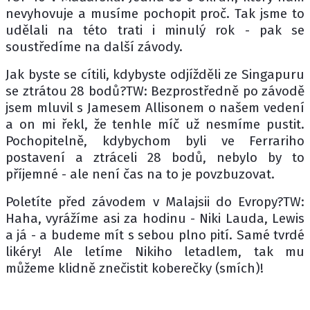
nevyhovuje a musíme pochopit proč. Tak jsme to
udělali na této trati i minulý rok - pak se
soustředíme na další závody.
Jak byste se cítili, kdybyste odjížděli ze Singapuru
se ztrátou 28 bodů?TW: Bezprostředně po závodě
jsem mluvil s Jamesem Allisonem o našem vedení
a on mi řekl, že tenhle míč už nesmíme pustit.
Pochopitelně, kdybychom byli ve Ferrariho
postavení a ztráceli 28 bodů, nebylo by to
příjemné - ale není čas na to je povzbuzovat.
Poletíte před závodem v Malajsii do Evropy?TW:
Haha, vyrážíme asi za hodinu - Niki Lauda, Lewis
a já - a budeme mít s sebou plno pití. Samé tvrdé
likéry! Ale letíme Nikiho letadlem, tak mu
můžeme klidně znečistit koberečky (smích)!