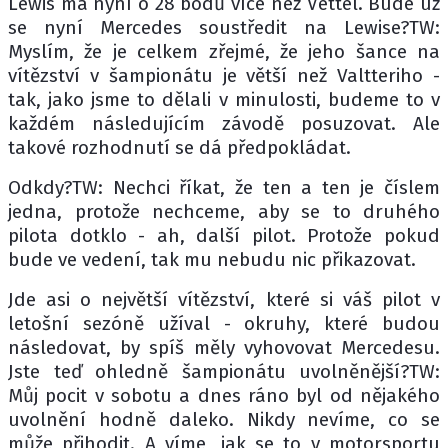
Lewis má nyní o 28 bodů více než Vettel. Bude už
se nyní Mercedes soustředit na Lewise?TW:
Myslím, že je celkem zřejmé, že jeho šance na
vítězství v šampionátu je větší než Valtteriho -
tak, jako jsme to dělali v minulosti, budeme to v
každém následujícím závodě posuzovat. Ale
takové rozhodnutí se dá předpokládat.
Odkdy?TW: Nechci říkat, že ten a ten je číslem
jedna, protože nechceme, aby se to druhého
pilota dotklo - ah, další pilot. Protože pokud
bude ve vedení, tak mu nebudu nic přikazovat.
Jde asi o největší vítězství, které si váš pilot v
letošní sezóně užíval - okruhy, které budou
následovat, by spíš měly vyhovovat Mercedesu.
Jste teď ohledně šampionátu uvolněnější?TW:
Můj pocit v sobotu a dnes ráno byl od nějakého
uvolnění hodně daleko. Nikdy nevíme, co se
může přihodit. A víme, jak se to v motorsportu