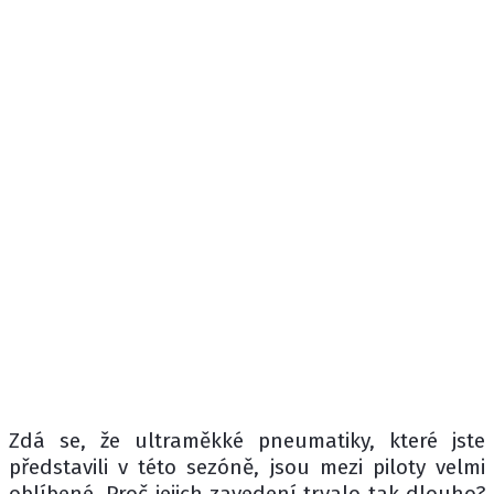
Zdá se, že ultraměkké pneumatiky, které jste
představili v této sezóně, jsou mezi piloty velmi
oblíbené. Proč jejich zavedení trvalo tak dlouho?