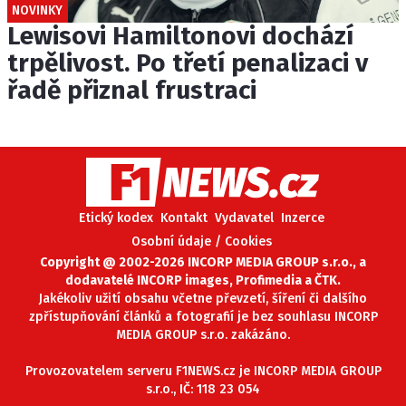
NOVINKY
Lewisovi Hamiltonovi dochází
trpělivost. Po třetí penalizaci v
řadě přiznal frustraci
Etický kodex
Kontakt
Vydavatel
Inzerce
Osobní údaje / Cookies
Copyright @ 2002-2026 INCORP MEDIA GROUP s.r.o., a
dodavatelé INCORP images, Profimedia a ČTK.
Jakékoliv užití obsahu včetne převzetí, šíření či dalšího
zpřístupňování článků a fotografií je bez souhlasu INCORP
MEDIA GROUP s.r.o. zakázáno.
Provozovatelem serveru F1NEWS.cz je INCORP MEDIA GROUP
s.r.o., IČ: 118 23 054