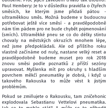
Paul Hembery: Je to v důsledku pravidla o čtyřech
směsích, ke kterým jsme přidali pátou -
ultraměkkou směs. Možná budeme v budoucnu
potřebovat ještě více směsí - a pravděpodobně
nám tím pádem pro ne bude chybět pojmenování
(smích). Ultraměkké pneu se co do délky stintu
chovaly na městských okruzích mnohem lépe,
než jsme předpokládali. Ale od příštího roku
vlastně začínáme od nuly, nastane velký reset a
pravděpodobně budeme muset pro rok 2018
znovu směsi podle poznatků z příští sezóny
upravovat. Myšlenka mít pro okruhy s hladším
povrchem měkčí pneumatiky je dobrá, i když u
takového Rakouska to může vést k jistým
problémům.
Pokud se zmiňujete o Rakousku, tam zničehonic
explodovala Sebastianu Vettelovi pneumatika.
Jak se to mohlo stát? A může se to přihodit