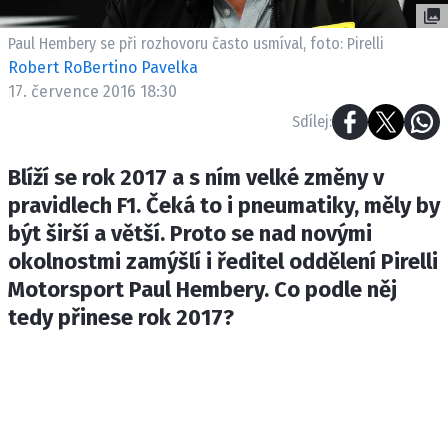
ETICKÝ KODEX
KONTAKT
Paul Hembery se při rozhovoru často usmíval, foto: Pirelli
Robert RoBertino Pavelka
VYDAVATEL
17. července 2016 18:30
INZERCE
Sdílej:
OSOBNÍ ÚDAJE / COOKIES
Blíží se rok 2017 a s ním velké změny v
pravidlech F1. Čeká to i pneumatiky, měly by
být širší a větší. Proto se nad novými
Provozovatelem serveru F1NEWS.cz je
okolnostmi zamýšlí i ředitel oddělení Pirelli
INCORP MEDIA GROUP s.r.o., IČ: 118 23 054
Motorsport Paul Hembery. Co podle něj
tedy přinese rok 2017?