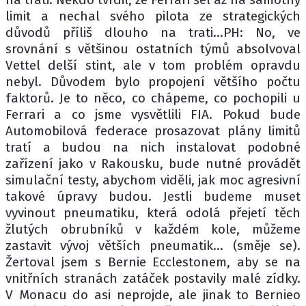
limit a nechal svého pilota ze strategických
důvodů příliš dlouho na trati...PH: No, ve
srovnání s většinou ostatních týmů absolvoval
Vettel delší stint, ale v tom problém opravdu
nebyl. Důvodem bylo propojení většího počtu
faktorů. Je to něco, co chápeme, co pochopili u
Ferrari a co jsme vysvětlili FIA. Pokud bude
Automobilová federace prosazovat plány limitů
tratí a budou na nich instalovat podobné
zařízení jako v Rakousku, bude nutné provádět
simulační testy, abychom viděli, jak moc agresivní
takové úpravy budou. Jestli budeme muset
vyvinout pneumatiku, která odolá přejetí těch
žlutých obrubníků v každém kole, můžeme
zastavit vývoj větších pneumatik... (směje se).
Žertoval jsem s Bernie Ecclestonem, aby se na
vnitřních stranách zatáček postavily malé zídky.
V Monacu do asi neprojde, ale jinak to Bernieo