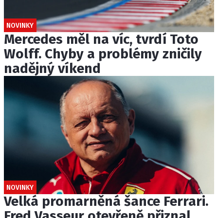
NOVINKY
Mercedes měl na víc, tvrdí Toto
Wolff. Chyby a problémy zničily
nadějný víkend
NOVINKY
Velká promarněná šance Ferrari.
Fred Vasseur otevřeně přiznal