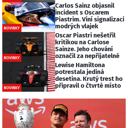
Carlos Sainz objasnil
incident s Oscarem
Piastrim. Viní signalizaci
modrých vlajek
NOVINKY
Oscar Piastri nešetřil
kritikou na Carlose
Sainze. Jeho chování
označil za nepřijatelné
NOVINKY
Lewise Hamiltona
potrestala jediná
desetina. Krutý trest ho
připravil o čtvrté místo
NOVINKY