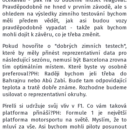
Pravděpodobně ne hned v prvním závodě, ale s
ohledem na výsledky zimního testování bychom
měli předem vědět, jak asi budou vozy
pravděpodobně vypadat - takže pak bychom
mohli dojít k závěru, co je třeba změnit.
Pokud hovoříte o "dobrých zimních testech",
které by měly přinést reprezentativní data pro
následující sezónu, nemusí být Barcelona zrovna
tím optimálním místem. Které byste vy osobně
preferoval?PH: Raději bychom jeli třeba do
Bahrajnu nebo Abú Zabí. Bude tam odpovídající
teplota a tratě dobře známe. Rozhodne budeme
usilovat o reprezentativní okruhy.
Pirelli si udržuje svůj vliv v F1. Co vám taková
platforma přináší?PH: Formule 1 je největší
platforma motorsportu na světě. Myslím, že to
mluví za vše. Asi bychom mohli piloty posunout