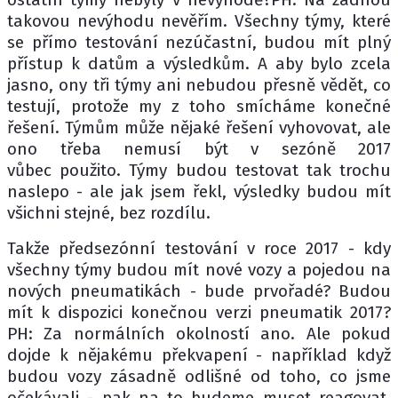
takovou nevýhodu nevěřím. Všechny týmy, které
se přímo testování nezúčastní, budou mít plný
přístup k datům a výsledkům. A aby bylo zcela
jasno, ony tři týmy ani nebudou přesně vědět, co
testují, protože my z toho smícháme konečné
řešení. Týmům může nějaké řešení vyhovovat, ale
ono třeba nemusí být v sezóně 2017
vůbec použito. Týmy budou testovat tak trochu
naslepo - ale jak jsem řekl, výsledky budou mít
všichni stejné, bez rozdílu.
Takže předsezónní testování v roce 2017 - kdy
všechny týmy budou mít nové vozy a pojedou na
nových pneumatikách - bude prvořadé? Budou
mít k dispozici konečnou verzi pneumatik 2017?
PH: Za normálních okolností ano. Ale pokud
dojde k nějakému překvapení - například když
budou vozy zásadně odlišné od toho, co jsme
očekávali - pak na to budeme muset reagovat.