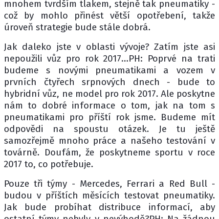
mnohem tvrdším tlakem, stejně tak pneumatiky -
což by mohlo přinést větší opotřebení, takže
úroveň strategie bude stále dobrá.
Jak daleko jste v oblasti vývoje? Zatím jste asi
nepoužili vůz pro rok 2017...PH: Poprvé na trati
budeme s novými pneumatikami a vozem v
prvních čtyřech srpnových dnech - bude to
hybridní vůz, ne model pro rok 2017. Ale poskytne
nám to dobré informace o tom, jak na tom s
pneumatikami pro příští rok jsme. Budeme mít
odpovědi na spoustu otázek. Je tu ještě
samozřejmě mnoho práce a našeho testování v
továrně. Doufám, že poskytneme sportu v roce
2017 to, co potřebuje.
Pouze tři týmy - Mercedes, Ferrari a Red Bull -
budou v příštích měsících testovat pneumatiky.
Jak bude probíhat distribuce informací, aby
ostatní týmy nebyly v nevýhodě?PH: Na žádnou