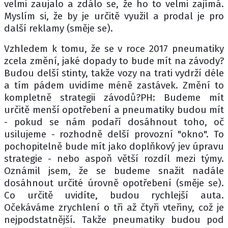
velmi zaujalo a zdálo se, že ho to velmi zajímá.
Myslím si, že by je určitě využil a prodal je pro
další reklamy (směje se).
Vzhledem k tomu, že se v roce 2017 pneumatiky
zcela změní, jaké dopady to bude mít na závody?
Budou delší stinty, takže vozy na trati vydrží déle
a tím pádem uvidíme méně zastávek. Změní to
kompletně strategii závodů?PH: Budeme mít
určitě menší opotřebení a pneumatiky budou mít
- pokud se nám podaří dosáhnout toho, oč
usilujeme - rozhodně delší provozní "okno". To
pochopitelně bude mít jako doplňkový jev úpravu
strategie - nebo aspoň větší rozdíl mezi týmy.
Oznámil jsem, že se budeme snažit nadále
dosáhnout určité úrovně opotřebení (směje se).
Co určitě uvidíte, budou rychlejší auta.
Očekáváme zrychlení o tři až čtyři vteřiny, což je
nejpodstatnější. Takže pneumatiky budou pod