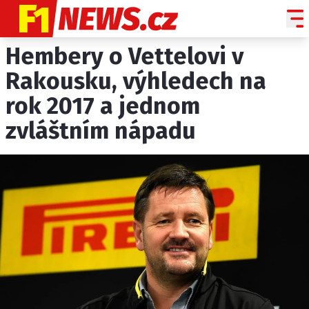
Hembery o Vettelovi v
NOVINKY
GRAND PRIX
Rakousku, výhledech na
rok 2017 a jednom
PADDOCK LINE
zvláštním nápadu
TECHNIKA
HISTORIE GP
PROFILY JEZDCŮ
PROFILY TÝMŮ
ROZHOVORY
OSTATNÍ
SLEDUJTE NÁS NA
|