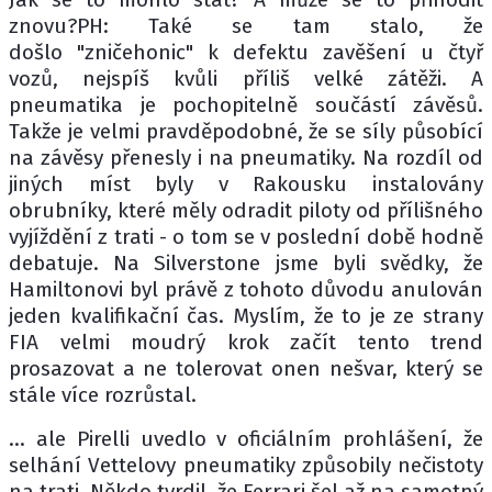
znovu?PH: Také se tam stalo, že
došlo "zničehonic" k defektu zavěšení u čtyř
vozů, nejspíš kvůli příliš velké zátěži. A
pneumatika je pochopitelně součástí závěsů.
Takže je velmi pravděpodobné, že se síly působící
na závěsy přenesly i na pneumatiky. Na rozdíl od
jiných míst byly v Rakousku instalovány
obrubníky, které měly odradit piloty od přílišného
vyjíždění z trati - o tom se v poslední době hodně
debatuje. Na Silverstone jsme byli svědky, že
Hamiltonovi byl právě z tohoto důvodu anulován
jeden kvalifikační čas. Myslím, že to je ze strany
FIA velmi moudrý krok začít tento trend
prosazovat a ne tolerovat onen nešvar, který se
stále více rozrůstal.
... ale Pirelli uvedlo v oficiálním prohlášení, že
selhání Vettelovy pneumatiky způsobily nečistoty
na trati. Někdo tvrdil, že Ferrari šel až na samotný