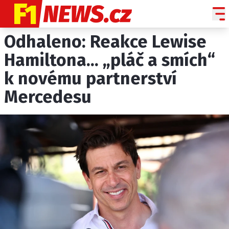
Odhaleno: Reakce Lewise
NOVINKY
GRAND PRIX
Hamiltona... „pláč a smích“
k novému partnerství
PADDOCK LINE
Mercedesu
TECHNIKA
HISTORIE GP
PROFILY JEZDCŮ
PROFILY TÝMŮ
ROZHOVORY
OSTATNÍ
SLEDUJTE NÁS NA
|