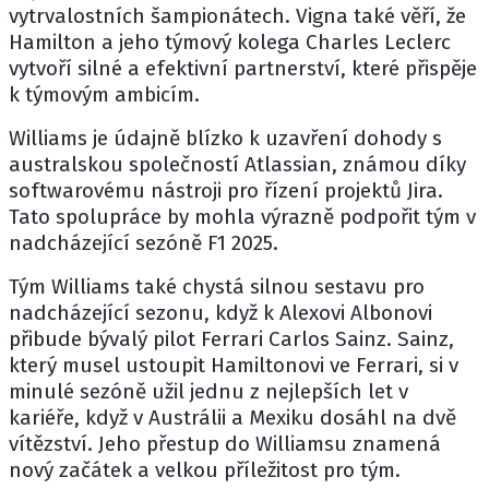
vytrvalostních šampionátech. Vigna také věří, že
Hamilton a jeho týmový kolega
Charles Leclerc
vytvoří silné a efektivní partnerství, které přispěje
k týmovým ambicím.
Williams
je údajně blízko k uzavření dohody s
australskou společností Atlassian, známou díky
softwarovému nástroji pro řízení projektů Jira.
Tato spolupráce by mohla výrazně podpořit tým v
nadcházející sezóně F1 2025.
Tým Williams také chystá silnou sestavu pro
nadcházející sezonu, když k
Alexovi Albonovi
přibude bývalý pilot Ferrari
Carlos Sainz
. Sainz,
který musel ustoupit Hamiltonovi ve Ferrari, si v
minulé sezóně užil jednu z nejlepších let v
kariéře, když v Austrálii a Mexiku dosáhl na dvě
vítězství. Jeho přestup do Williamsu znamená
nový začátek a velkou příležitost pro tým.