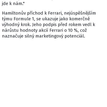
jde k nám."
Hamiltonův příchod k
Ferrari
, nejúspěšnějším
týmu Formule 1, se ukazuje jako komerčně
výhodný krok. Jeho podpis před rokem vedl k
nárůstu hodnoty akcií Ferrari o 10 %, což
naznačuje silný marketingový potenciál.