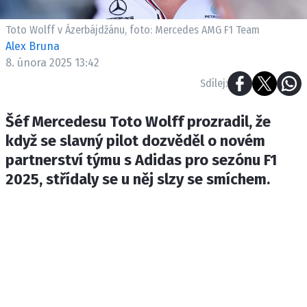
ETICKÝ KODEX
KONTAKT
Toto Wolff v Ázerbájdžánu, foto: Mercedes AMG F1 Team
Alex Bruna
VYDAVATEL
8. února 2025 13:42
INZERCE
Sdílej:
OSOBNÍ ÚDAJE / COOKIES
Šéf Mercedesu Toto Wolff prozradil, že
když se slavný pilot dozvěděl o novém
partnerství týmu s Adidas pro sezónu F1
Provozovatelem serveru F1NEWS.cz je
2025, střídaly se u něj slzy se smíchem.
INCORP MEDIA GROUP s.r.o., IČ: 118 23 054