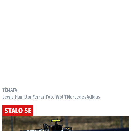
TÉMATA:
Lewis Hamilton
Ferrari
Toto Wolff
Mercedes
Adidas
STALO SE