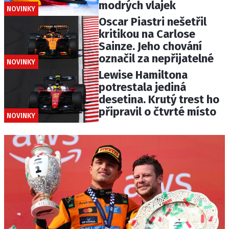
modrých vlajek
NOVINKY
Oscar Piastri nešetřil
kritikou na Carlose
Sainze. Jeho chování
označil za nepřijatelné
NOVINKY
Lewise Hamiltona
potrestala jediná
desetina. Krutý trest ho
připravil o čtvrté místo
NOVINKY