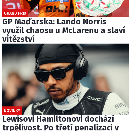
GRAND PRIX
GP Maďarska: Lando Norris
využil chaosu u McLarenu a slaví
vítězství
NOVINKY
Lewisovi Hamiltonovi dochází
trpělivost. Po třetí penalizaci v