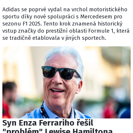
Adidas se poprvé vydal na vrchol motoristického
sportu díky nové spolupráci s Mercedesem pro
sezonu
F1 2025
. Tento krok znamená historický
vstup značky do prestižní oblasti
Formule 1
, která
se tradičně etablovala v jiných sportech.
Syn Enza Ferrariho řešil
"problém" Lewise Hamiltona