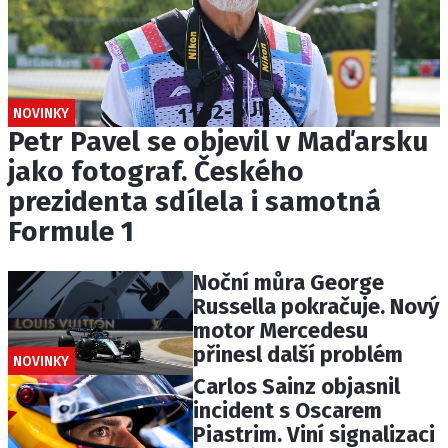
NOVINKY
Petr Pavel se objevil v Maďarsku
jako fotograf. Českého
prezidenta sdílela i samotná
Formule 1
Noční můra George
Russella pokračuje. Nový
motor Mercedesu
přinesl další problém
NOVINKY
Carlos Sainz objasnil
incident s Oscarem
Piastrim. Viní signalizaci