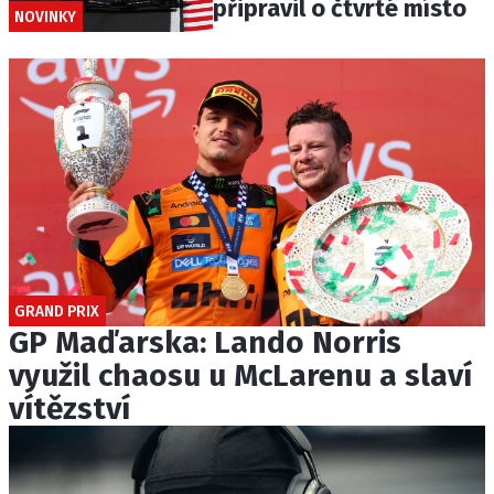
připravil o čtvrté místo
NOVINKY
GRAND PRIX
GP Maďarska: Lando Norris
využil chaosu u McLarenu a slaví
vítězství