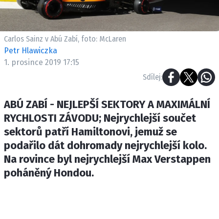
ETICKÝ KODEX
KONTAKT
VYDAVATEL
Carlos Sainz v Abú Zabí, foto: McLaren
INZERCE
Petr Hlawiczka
1. prosince 2019 17:15
OSOBNÍ ÚDAJE / COOKIES
Sdílej:
ABÚ ZABÍ - NEJLEPŠÍ SEKTORY A MAXIMÁLNÍ
RYCHLOSTI ZÁVODU; Nejrychlejší součet
Provozovatelem serveru F1NEWS.cz je
INCORP MEDIA GROUP s.r.o., IČ: 118 23 054
sektorů patří Hamiltonovi, jemuž se
podařilo dát dohromady nejrychlejší kolo.
Na rovince byl nejrychlejší Max Verstappen
poháněný Hondou.