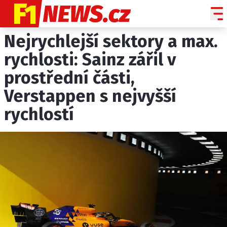
Nejrychlejší sektory a max.
NOVINKY
GRAND PRIX
rychlosti: Sainz zářil v
prostřední části,
PADDOCK LINE
Verstappen s nejvyšší
TECHNIKA
rychlostí
HISTORIE GP
PROFILY JEZDCŮ
PROFILY TÝMŮ
ROZHOVORY
OSTATNÍ
SLEDUJTE NÁS NA
|