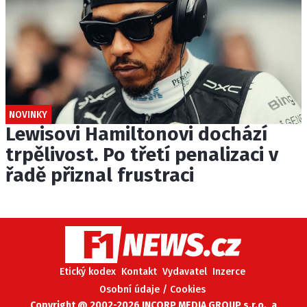
NOVINKY
Lewisovi Hamiltonovi dochází
trpělivost. Po třetí penalizaci v
řadě přiznal frustraci
Etický kodex
Kontakt
Vydavatel
Inzerce
Osobní údaje / Cookies
Copyright @ 2002-2026 INCORP MEDIA GROUP s.r.o., a