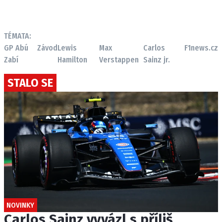
TÉMATA:
GP Abú
Závod
Lewis
Max
Carlos
F1news.cz
Zabí
Hamilton
Verstappen
Sainz jr.
STALO SE
NOVINKY
Carlos Sainz vyvázl s příliš