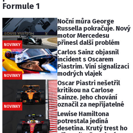
Formule 1
Noční můra George
Russella pokračuje. Nový
motor Mercedesu
přinesl další problém
NOVINKY
Carlos Sainz objasnil
incident s Oscarem
Piastrim. Viní signalizaci
modrých vlajek
NOVINKY
Oscar Piastri nešetřil
kritikou na Carlose
Sainze. Jeho chování
označil za nepřijatelné
NOVINKY
Lewise Hamiltona
potrestala jediná
desetina. Krutý trest ho