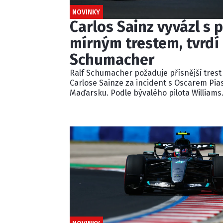
NOVINKY
Carlos Sainz vyvázl s p
mírným trestem, tvrdí 
Schumacher
Ralf Schumacher požaduje přísnější trest
Carlose Sainze za incident s Oscarem Pia
Maďarsku. Podle bývalého pilota Williams
ignoroval několik modrých vlajek a násle
kolidoval s lídrem závodu. Pětisekundovo
penalizaci považuje Schumacher za
nedostatečnou.