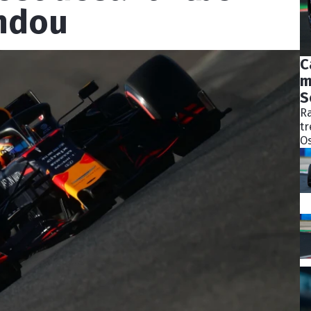
ndou
C
m
S
Ra
tr
Os
bý
ně
ko
Pě
S