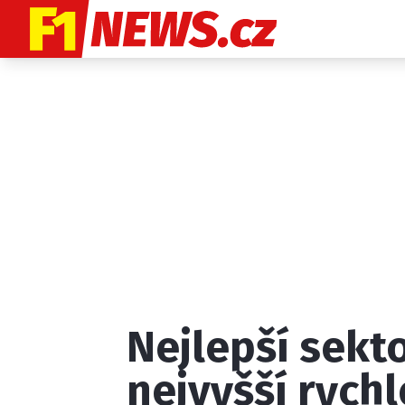
Etický kodex
K
Nejlepší sekto
Provozovatelem
nejvyšší rych