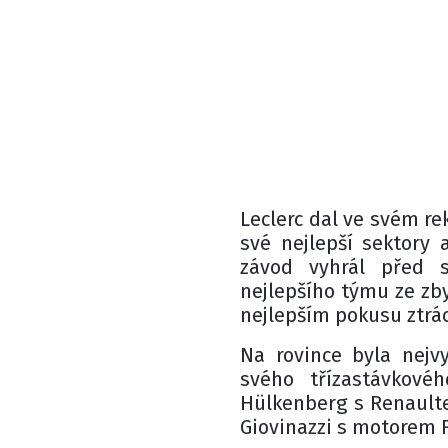
Leclerc dal ve svém r
své nejlepší sektory 
závod vyhrál před 
nejlepšího týmu ze zby
nejlepším pokusu ztrác
Na rovince byla nejv
svého třízastávkové
Hülkenberg s Renaulte
Giovinazzi s motorem F