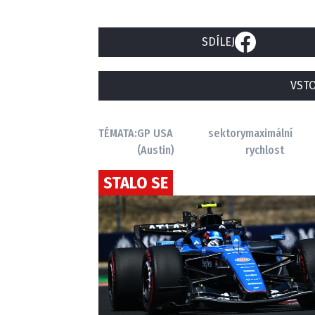
SDÍLEJ
VSTO
TÉMATA:
GP USA
sektory
maximální
(Austin)
rychlost
STALO SE