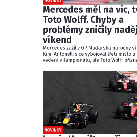
NOVINKY
Mercedes měl na víc, t
Toto Wolff. Chyby a
problémy zničily nadě
víkend
Mercedes zažil v GP Maďarska náročný ví
Kimi Antonelli sice vybojoval třetí místo a
vedení v šampionátu, ale Toto Wolff přizna
tým celý víkend pouze doháněl soupeře.
Problémy s nastavením, technikou i star
George Russella připravily Mercedes o šan
bojovat o vítězství.
NOVINKY