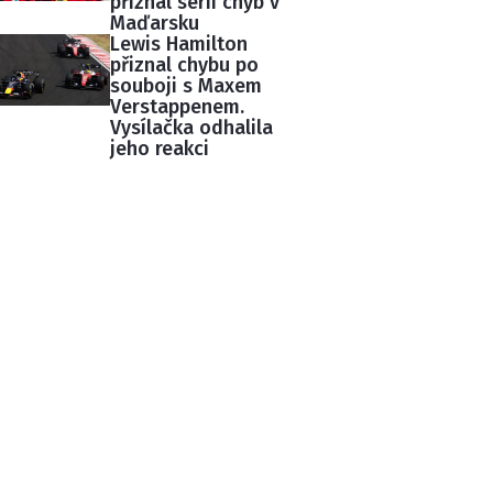
přiznal sérii chyb v
Maďarsku
Lewis Hamilton
přiznal chybu po
souboji s Maxem
Verstappenem.
Vysílačka odhalila
jeho reakci