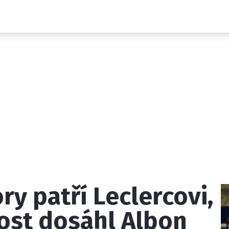
Novinky
Grand Prix
Rozhovory
Ostatní
Paddock Line
Technika
Historie GP
Profily jezdců
Profily týmů
ontakt
Vydavatel
Inzerce
Osobní údaje / Cookies
ry patří Leclercovi,
 serveru F1NEWS.cz je INCORP MEDIA GROUP s.r.o., IČ: 118 2
lost dosáhl Albon