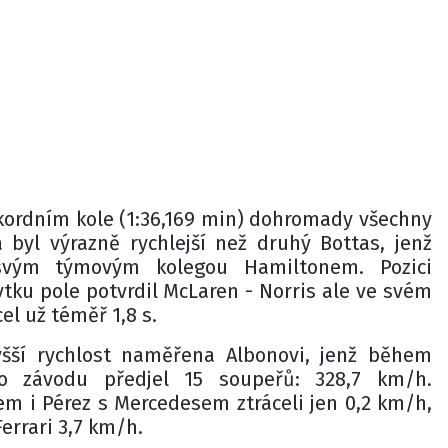
ekordním kole (1:36,169 min) dohromady všechny
a byl výrazně rychlejší než druhý Bottas, jenž
svým týmovým kolegou Hamiltonem. Pozici
tku pole potvrdil McLaren - Norris ale ve svém
el už téměř 1,8 s.
yšší rychlost naměřena Albonovi, jenž během
ho závodu předjel 15 soupeřů: 328,7 km/h.
m i Pérez s Mercedesem ztráceli jen 0,2 km/h,
errari 3,7 km/h.