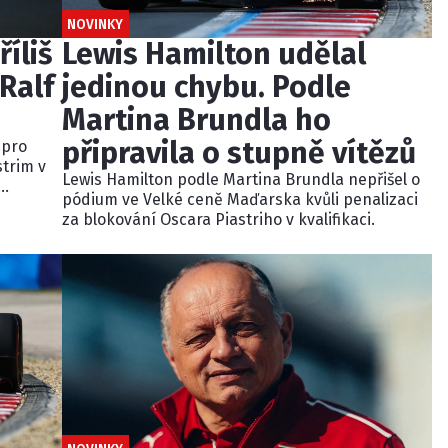
NOVINKY
říliš
Lewis Hamilton udělal
Ralf
jedinou chybu. Podle
Martina Brundla ho
připravila o stupně vítězů
 pro
strim v
Lewis Hamilton podle Martina Brundla nepřišel o
pódium ve Velké ceně Maďarska kvůli penalizaci
dně
za blokování Oscara Piastriho v kvalifikaci.
u