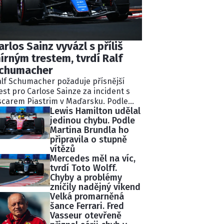
arlos Sainz vyvázl s příliš
írným trestem, tvrdí Ralf
chumacher
lf Schumacher požaduje přísnější
est pro Carlose Sainze za incident s
carem Piastrim v Maďarsku. Podle
Lewis Hamilton udělal
valého pilota Williams ignoroval
jedinou chybu. Podle
kolik modrých vlajek a následně
Martina Brundla ho
lidoval s lídrem závodu.
připravila o stupně
tisekundovou penalizaci považuje
vítězů
chumacher za nedostatečnou.
Mercedes měl na víc,
tvrdí Toto Wolff.
Chyby a problémy
zničily nadějný víkend
Velká promarněná
šance Ferrari. Fred
Vasseur otevřeně