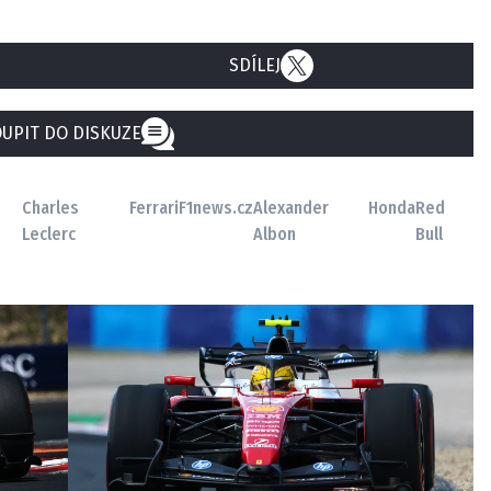
SDÍLEJ
UPIT DO DISKUZE
Charles
Ferrari
F1news.cz
Alexander
Honda
Red
Leclerc
Albon
Bull