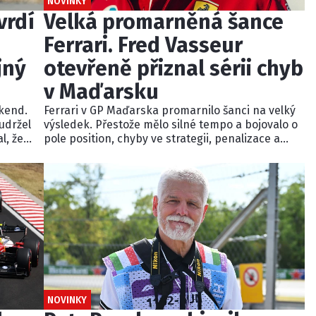
NOVINKY
vrdí
Velká promarněná šance
Ferrari. Fred Vasseur
jný
otevřeně přiznal sérii chyb
v Maďarsku
kend.
Ferrari v GP Maďarska promarnilo šanci na velký
 udržel
výsledek. Přestože mělo silné tempo a bojovalo o
l, že
pole position, chyby ve strategii, penalizace a
špatná realizace závodu připravily Hamiltona i
tem
Leclerca o pódium. Šéf týmu Fred Vasseur přiznal,
ci
že se v neděli pokazilo téměř vše.
NOVINKY