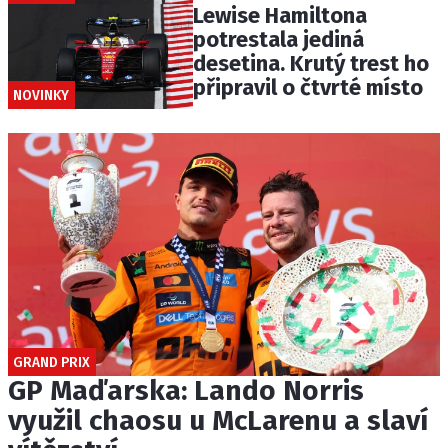
Lewise Hamiltona
potrestala jediná
desetina. Krutý trest ho
připravil o čtvrté místo
NOVINKY
GRAND PRIX
GP Maďarska: Lando Norris
využil chaosu u McLarenu a slaví