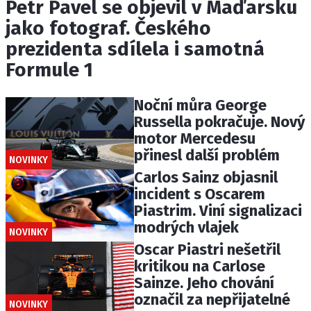
Petr Pavel se objevil v Maďarsku
jako fotograf. Českého
prezidenta sdílela i samotná
Formule 1
Noční můra George
Russella pokračuje. Nový
motor Mercedesu
přinesl další problém
NOVINKY
Carlos Sainz objasnil
incident s Oscarem
Piastrim. Viní signalizaci
modrých vlajek
NOVINKY
Oscar Piastri nešetřil
kritikou na Carlose
Sainze. Jeho chování
označil za nepřijatelné
NOVINKY