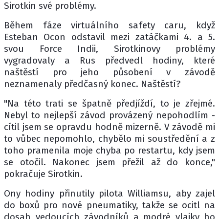
Sirotkin své problémy.
Během fáze virtuálního safety caru, když
Esteban Ocon odstavil mezi zatáčkami 4. a 5.
svou Force Indii, Sirotkinovy problémy
vygradovaly a Rus předvedl hodiny, které
naštěstí pro jeho působení v závodě
neznamenaly předčasný konec. Naštěstí?
"Na této trati se špatně předjíždí, to je zřejmé.
Nebyl to nejlepší závod provázený nepohodlím -
cítil jsem se opravdu hodně mizerně. V závodě mi
to vůbec nepomohlo, chybělo mi soustředění a z
toho pramenila moje chyba po restartu, kdy jsem
se otočil. Nakonec jsem přežil až do konce,"
pokračuje Sirotkin.
Ony hodiny přinutily pilota Williamsu, aby zajel
do boxů pro nové pneumatiky, takže se ocitl na
dosah vedoucích závodníků a modré vlajky ho