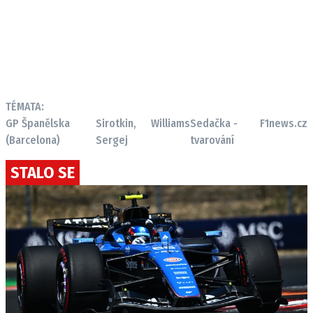
TÉMATA:
GP Španělska
Sirotkin,
Williams
Sedačka -
F1news.cz
(Barcelona)
Sergej
tvarování
STALO SE