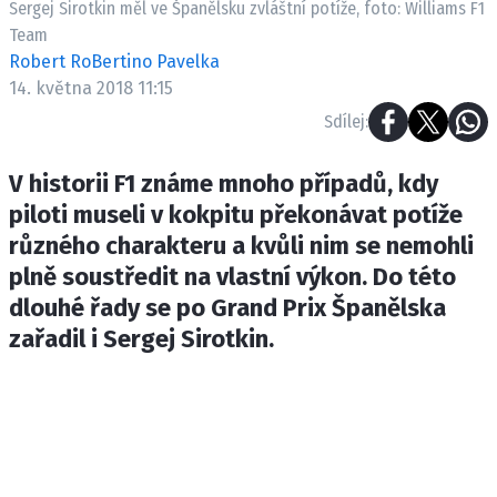
Sergej Sirotkin měl ve Španělsku zvláštní potíže, foto: Williams F1
ETICKÝ KODEX
Team
KONTAKT
Robert RoBertino Pavelka
VYDAVATEL
14. května 2018 11:15
INZERCE
Sdílej:
OSOBNÍ ÚDAJE / COOKIES
V historii F1 známe mnoho případů, kdy
piloti museli v kokpitu překonávat potíže
různého charakteru a kvůli nim se nemohli
Provozovatelem serveru F1NEWS.cz je
plně soustředit na vlastní výkon. Do této
INCORP MEDIA GROUP s.r.o., IČ: 118 23 054
dlouhé řady se po Grand Prix Španělska
zařadil i Sergej Sirotkin.