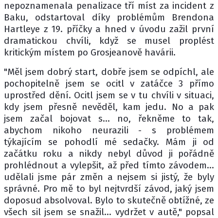
nepoznamenala penalizace tří míst za incident z
Baku, odstartoval díky problémům Brendona
Hartleye z 19. příčky a hned v úvodu zažil první
dramatickou chvíli, když se musel proplést
kritickým místem po Grosjeanově havárii.
"Měl jsem dobrý start, dobře jsem se odpíchl, ale
pochopitelně jsem se ocitl v zatáčce 3 přímo
uprostřed dění. Ocitl jsem se v tu chvíli v situaci,
kdy jsem přesně nevěděl, kam jedu. No a pak
jsem začal bojovat s... no, řekněme to tak,
abychom nikoho neurazili - s problémem
týkajícím se pohodlí mé sedačky. Mám ji od
začátku roku a nikdy nebyl důvod ji pořádně
prohlédnout a vylepšit, až před tímto závodem...
udělali jsme pár změn a nejsem si jistý, že byly
správné. Pro mě to byl nejtvrdší závod, jaký jsem
doposud absolvoval. Bylo to skutečně obtížné, ze
všech sil jsem se snažil... vydržet v autě," popsal