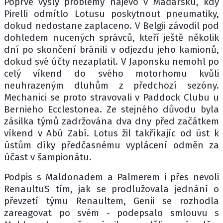
Poprvé vyšly problémy najevo v Maďarsku, kdy
Pirelli odmítlo Lotusu poskytnout pneumatiky,
dokud nedostane zaplaceno. V Belgii závodil pod
dohledem nucených správců, kteří ještě několik
dní po skončení bránili v odjezdu jeho kamionů,
dokud své účty nezaplatil. V Japonsku nemohl po
celý víkend do svého motorhomu kvůli
neuhrazeným dluhům z předchozí sezóny.
Mechanici se proto stravovali v Paddock Clubu u
Bernieho Ecclestonea. Ze stejného důvodu byla
zásilka týmů zadržována dva dny před začátkem
víkend v Abú Zabí. Lotus žil takříkajíc od úst k
ústům díky předčasnému vyplácení odměn za
účast v šampionátu.
Podpis s Maldonadem a Palmerem i přes nevoli
RenaultuS tím, jak se prodlužovala jednání o
převzetí týmu Renaultem, Genii se rozhodla
zareagovat po svém - podepsalo smlouvu s