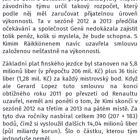
závodního týmu určil takový rozpočet, který
podle něj měl zaručovat přijatelnou úroveň
výkonnosti. Ta v sezóně 2012 a 2013 předčila
očekávání a společnost Genii nedokázala zajistit
tolik peněz, kolik si myslela, že bude schopna. S
Kimim Räikkönenem navíc uzavřela smlouvu
založenou nešťastně na výkonnosti.
Základní plat finského jezdce byl stanoven na 5,8
milionů liber (v přepočtu 206 mil. Kč) plus 36 tisíc
liber (1,28 mil. Kč) za každý mistrovský bod. Když
ale Gerard Lopez tuto smlouvu na konci
obtížného roku 2011 po převzetí od Renaultu
uzavřel, neměl ani ponětí o tom, že Kimi skončí v
sezóně 2012 na třetím a 2013 na pátém místě. Za
tyto dva ročníky nasbíral celkem 390 (207 + 183)
bodů, čímž si vysloužil dalších 14,04 milionů liber
(půl miliardy korun). Šlo o částku, kterou tým
jednoduše neměl.