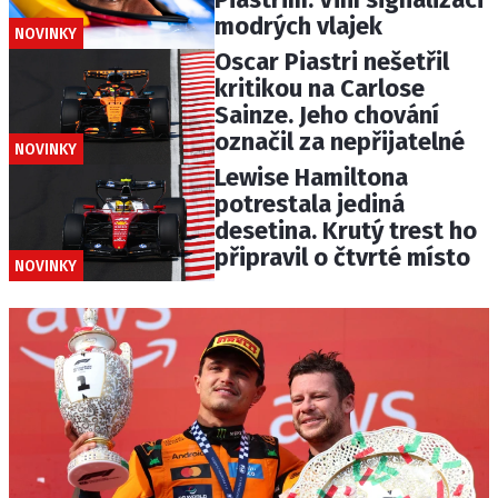
modrých vlajek
NOVINKY
Oscar Piastri nešetřil
kritikou na Carlose
Sainze. Jeho chování
označil za nepřijatelné
NOVINKY
Lewise Hamiltona
potrestala jediná
desetina. Krutý trest ho
připravil o čtvrté místo
NOVINKY