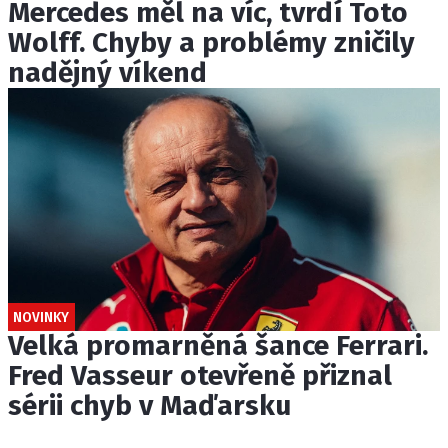
Mercedes měl na víc, tvrdí Toto
Wolff. Chyby a problémy zničily
nadějný víkend
NOVINKY
Velká promarněná šance Ferrari.
Fred Vasseur otevřeně přiznal
sérii chyb v Maďarsku