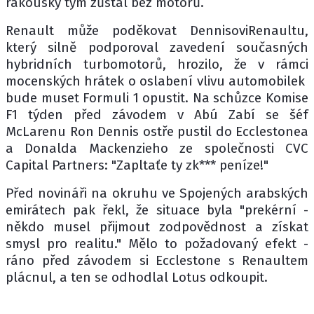
rakouský tým zůstal bez motorů.
Renault může poděkovat DennisoviRenaultu,
který silně podporoval zavedení současných
hybridních turbomotorů, hrozilo, že v rámci
mocenských hrátek o oslabení vlivu automobilek
bude muset Formuli 1 opustit. Na schůzce Komise
F1 týden před závodem v Abú Zabí se šéf
McLarenu Ron Dennis ostře pustil do Ecclestonea
a Donalda Mackenzieho ze společnosti CVC
Capital Partners: "Zapltaťe ty zk*** peníze!"
Před novináři na okruhu ve Spojených arabských
emirátech pak řekl, že situace byla "prekérní -
někdo musel přijmout zodpovědnost a získat
smysl pro realitu." Mělo to požadovaný efekt -
ráno před závodem si Ecclestone s Renaultem
plácnul, a ten se odhodlal Lotus odkoupit.