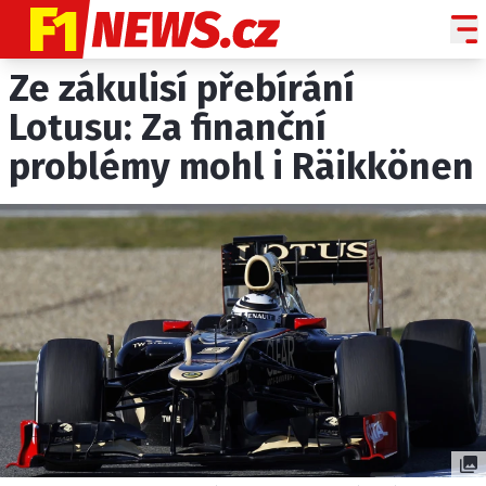
Ze zákulisí přebírání
NOVINKY
GRAND PRIX
Lotusu: Za finanční
problémy mohl i Räikkönen
PADDOCK LINE
TECHNIKA
HISTORIE GP
PROFILY JEZDCŮ
PROFILY TÝMŮ
ROZHOVORY
OSTATNÍ
SLEDUJTE NÁS NA
|