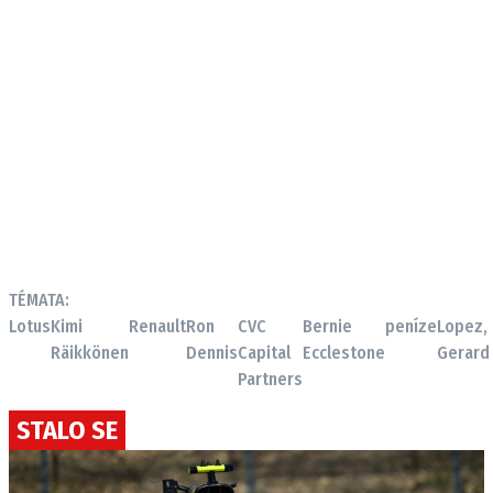
TÉMATA:
Lotus
Kimi
Renault
Ron
CVC
Bernie
peníze
Lopez,
Räikkönen
Dennis
Capital
Ecclestone
Gerard
Partners
STALO SE