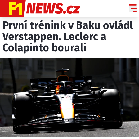
První trénink v Baku ovládl
NOVINKY
GRAND PRIX
Verstappen. Leclerc a
Colapinto bourali
PADDOCK LINE
TECHNIKA
HISTORIE GP
PROFILY JEZDCŮ
PROFILY TÝMŮ
ROZHOVORY
OSTATNÍ
SLEDUJTE NÁS NA
|