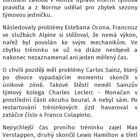
pravidla a z Norrise udělal pro zbytek sezony
týmovou jedničku.
Následovaly problémy Estebana Ocona. Francouz
ve službách Alpine si stěžoval, že nemá výkon,
nařež byl povolán ke svým mechanikům. Ve
zbytku tréninku se už na dráze neobjevil a
nakonec nezaznamenal ani jeden měřený čas.
O chvíli později měl problémy Carlos Sainz, který
po divoce vypadajícím momentu skončil v
únikové zóně. Takové štěstí neměl Sainzův
týmový kolega Charles Leclerc - Monačan v
prostřední části okruhu boural. A nebyl sám. Po
restartování tréninkových jízd havaroval v
zatáčce číslo 4 Franco Colapinto.
Nejrychlejší čas prvního tréninku zajel Max
Verstappen, druhý skončil Lewis Hamilton a třetí