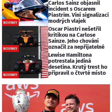
Carlos Sainz objasnil
incident s Oscarem
Piastrim. Viní signalizaci
modrých vlajek
NOVINKY
Oscar Piastri nešetřil
kritikou na Carlose
Sainze. Jeho chování
označil za nepřijatelné
NOVINKY
Lewise Hamiltona
potrestala jediná
desetina. Krutý trest ho
připravil o čtvrté místo
NOVINKY