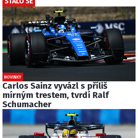
STALO SE
NOVINKY
Carlos Sainz vyvázl s příliš
mírným trestem, tvrdí Ralf
Schumacher