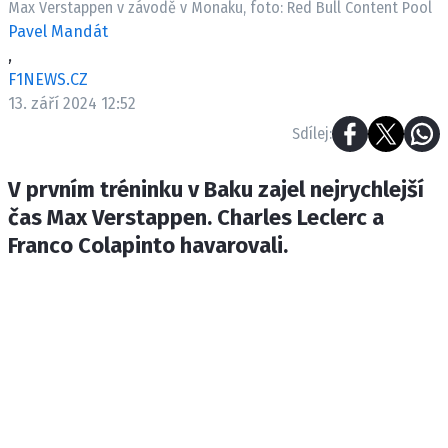
Max Verstappen v závodě v Monaku, foto: Red Bull Content Pool
ETICKÝ KODEX
Pavel Mandát
KONTAKT
,
VYDAVATEL
F1NEWS.CZ
INZERCE
13. září 2024 12:52
OSOBNÍ ÚDAJE / COOKIES
Sdílej:
V prvním tréninku v Baku zajel nejrychlejší
čas Max Verstappen. Charles Leclerc a
Provozovatelem serveru F1NEWS.cz je
Franco Colapinto havarovali.
INCORP MEDIA GROUP s.r.o., IČ: 118 23 054