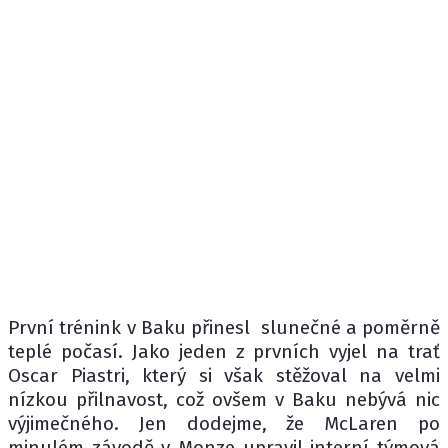
První trénink v Baku přinesl slunečné a poměrně
teplé počasí. Jako jeden z prvních vyjel na trať
Oscar Piastri, který si však stěžoval na velmi
nízkou přilnavost, což ovšem v Baku nebývá nic
výjimečného. Jen dodejme, že McLaren po
minulém závodě v Monze upravil interní týmová