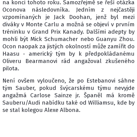
na konci tohoto roku. Samozřejmě se řeší otázka
Oconova následovníka. Jedním z nejčastěji
vzpomínaných je Jack Doohan, jenž byl mezi
diváky v Monte Carlu a možná se objeví v prvním
tréninku v Grand Prix Kanady. Dalšími adepty by
mohli být Mick Schumacher nebo Guanyu Zhou.
Ocon naopak za jistých okolností může zamířit do
Haasu - americký tým by k předpokládanému
Oliveru Bearmanovi rád angažoval zkušeného
pilota.
Není ovšem vyloučeno, že po Estebanovi sáhne
tým Sauber, pokud švýcarskému týmu nevyjde
angažmá Carlose Sainze jr. Španěl má kromě
Sauberu/Audi nabídku také od Williamsu, kde by
se stal kolegou Alexe Albona.