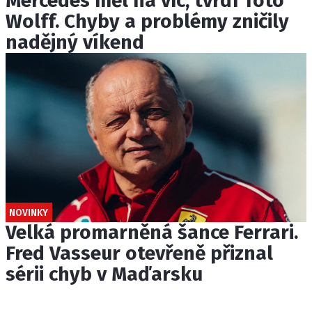
Mercedes měl na víc, tvrdí Toto
Wolff. Chyby a problémy zničily
nadějný víkend
NOVINKY
Velká promarněná šance Ferrari.
Fred Vasseur otevřeně přiznal
sérii chyb v Maďarsku