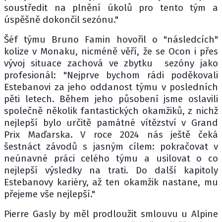
soustředit na plnění úkolů pro tento tým a
úspěšně dokončil sezónu."
Šéf týmu Bruno Famin hovořil o "následcích"
kolize v Monaku, nicméně věří, že se Ocon i přes
vývoj situace zachová ve zbytku sezóny jako
profesionál: "Nejprve bychom rádi poděkovali
Estebanovi za jeho oddanost týmu v posledních
pěti letech. Během jeho působení jsme oslavili
společně několik fantastických okamžiků, z nichž
nejlepší bylo určitě památné vítězství v Grand
Prix Maďarska. V roce 2024 nás ještě čeká
šestnáct závodů s jasným cílem: pokračovat v
neúnavné práci celého týmu a usilovat o co
nejlepší výsledky na trati. Do další kapitoly
Estebanovy kariéry, až ten okamžik nastane, mu
přejeme vše nejlepší."
Pierre Gasly by měl prodloužit smlouvu u Alpine