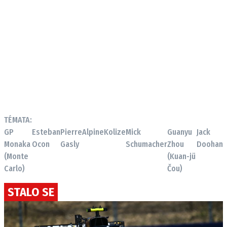
TÉMATA:
GP
Esteban
Pierre
Alpine
Kolize
Mick
Guanyu
Jack
Monaka
Ocon
Gasly
Schumacher
Zhou
Doohan
(Monte
(Kuan-jü
Carlo)
Čou)
STALO SE