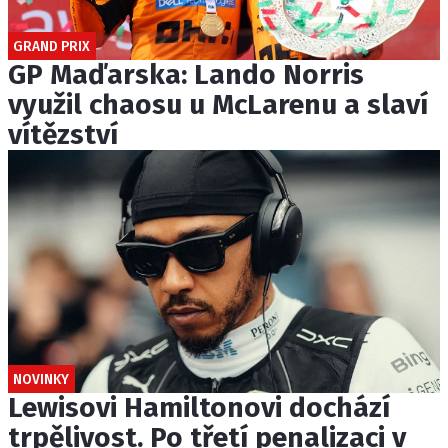
GRAND PRIX
GP Maďarska: Lando Norris
využil chaosu u McLarenu a slaví
vítězství
NOVINKY
Lewisovi Hamiltonovi dochází
trpělivost. Po třetí penalizaci v