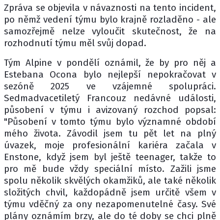
Zpráva se objevila v návaznosti na tento incident,
po němž vedení týmu bylo krajně rozladěno - ale
samozřejmě nelze vyloučit skutečnost, že na
rozhodnutí týmu měl svůj dopad.
Tým Alpine v pondělí oznámil, že by pro něj a
Estebana Ocona bylo nejlepší nepokračovat v
sezóně 2025 ve vzájemné spolupráci.
Sedmadvacetiletý Francouz nedávné události,
působení v týmu i avizovaný rozchod popsal:
"Působení v tomto týmu bylo významné období
mého života. Závodil jsem tu pět let na plný
úvazek, moje profesionální kariéra začala v
Enstone, když jsem byl ještě teenager, takže to
pro mě bude vždy speciální místo. Zažili jsme
spolu několik skvělých okamžiků, ale také několik
složitých chvil, každopádně jsem určitě všem v
týmu vděčný za ony nezapomenutelné časy. Své
plány oznámím brzy, ale do té doby se chci plně