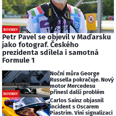
NOVINKY
Petr Pavel se objevil v Maďarsku
jako fotograf. Českého
prezidenta sdílela i samotná
Formule 1
Noční můra George
Russella pokračuje. Nový
motor Mercedesu
přinesl další problém
NOVINKY
Carlos Sainz objasnil
incident s Oscarem
Piastrim. Viní signalizaci