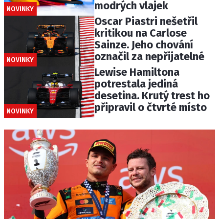
modrých vlajek
NOVINKY
Oscar Piastri nešetřil
kritikou na Carlose
Sainze. Jeho chování
označil za nepřijatelné
NOVINKY
Lewise Hamiltona
potrestala jediná
desetina. Krutý trest ho
připravil o čtvrté místo
NOVINKY