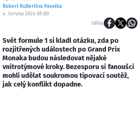
ETICKÝ KODEX
Robert RoBertino Pavelka
KONTAKT
4. června 2024 05:00
VYDAVATEL
Sdílej:
INZERCE
Svět formule 1 si kladl otázku, zda po
OSOBNÍ ÚDAJE / COOKIES
rozjitřených událostech po Grand Prix
Monaka budou následovat nějaké
vnitrotýmové kroky. Bezesporu si fanoušci
mohli udělat soukromou tipovací soutěž,
Provozovatelem serveru F1NEWS.cz je
INCORP MEDIA GROUP s.r.o., IČ: 118 23 054
jak celý konflikt dopadne.