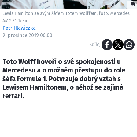
ETICKÝ KODEX
KONTAKT
Lewis Hamilton se svým šéfem Totem Wolffem, foto: Mercedes
AMG F1 Team
VYDAVATEL
Petr Hlawiczka
INZERCE
9. prosince 2019 06:00
OSOBNÍ ÚDAJE / COOKIES
Sdílej:
Toto Wolff hovoří o své spokojenosti u
Mercedesu a o možném přestupu do role
Provozovatelem serveru F1NEWS.cz je
šéfa Formule 1. Potvrzuje dobrý vztah s
INCORP MEDIA GROUP s.r.o., IČ: 118 23 054
Lewisem Hamiltonem, o něhož se zajímá
Ferrari.