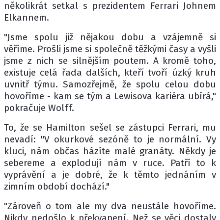
několikrát setkal s prezidentem Ferrari Johnem
Elkannem.
"Jsme spolu již nějakou dobu a vzájemně si
věříme. Prošli jsme si společně těžkými časy a vyšli
jsme z nich se silnějším poutem. A kromě toho,
existuje celá řada dalších, kteří tvoří úzký kruh
uvnitř týmu. Samozřejmě, že spolu celou dobu
hovoříme - kam se tým a Lewisova kariéra ubírá,"
pokračuje Wolff.
To, že se Hamilton sešel se zástupci Ferrari, mu
nevadí: "V okurkové sezóně to je normální. Vy
kluci, nám občas házíte malé granáty. Někdy je
sebereme a explodují nám v ruce. Patří to k
vyprávění a je dobré, že k těmto jednáním v
zimním období dochází."
"Zároveň o tom ale my dva neustále hovoříme.
Nikdy nedošlo k překvapení. Než se věci dostaly