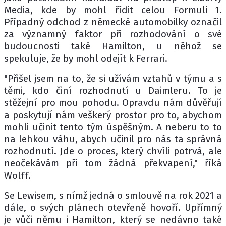
Media, kde by mohl řídit celou Formuli 1.
Případný odchod z německé automobilky označil
za významný faktor při rozhodování o své
budoucnosti také Hamilton, u něhož se
spekuluje, že by mohl odejít k Ferrari.
"Přišel jsem na to, že si užívám vztahů v týmu a s
těmi, kdo činí rozhodnutí u Daimleru. To je
stěžejní pro mou pohodu. Opravdu nám důvěřují
a poskytují nám veškerý prostor pro to, abychom
mohli učinit tento tým úspěšným. A neberu to to
na lehkou váhu, abych učinil pro nás ta správná
rozhodnutí. Jde o proces, který chvíli potrvá, ale
neočekávám při tom žádná překvapení," říká
Wolff.
Se Lewisem, s nímž jedná o smlouvě na rok 2021 a
dále, o svých plánech otevřeně hovoří. Upřímný
je vůči němu i Hamilton, který se nedávno také