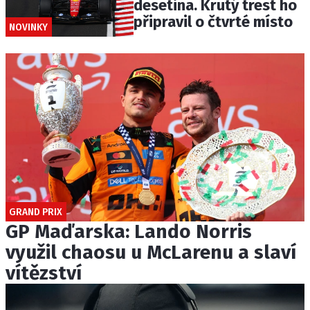
desetina. Krutý trest ho
připravil o čtvrté místo
NOVINKY
GRAND PRIX
GP Maďarska: Lando Norris
využil chaosu u McLarenu a slaví
vítězství