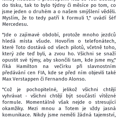
do tisku, tak to bylo týdny či měsíce po tom, co
jsme jeden o druhém a o našem smýšlení věděli.
Myslím, že to tedy patří k Formuli 1," uvádí šéf
Mercedesu.
"Jde o zajímavé období, protože mnoho jezdců
hledá místa všude. Hovořím o telefonátech,
které Toto dostává od všech pilotů, včetně toho,
který zde teď byli, a zvou ho. Všichni se snaží
opustit své týmy, aby skončili tam, kde jsme my,"
říká Hamilton na večírku při slavnostním
předávání cen FIA, kde se před ním objevili také
Max Verstappen či Fernando Alonso.
"Což je pochopitelné, jelikož všichni chtějí
vyhrávat - všichni chtějí být součástí vítězné
formule. Momentálně však nejde o stresující
okamžiky. Mezi mnou a Totem je vždy jasná
komunikace. Nikdy jsme neměli žádná tajemství,