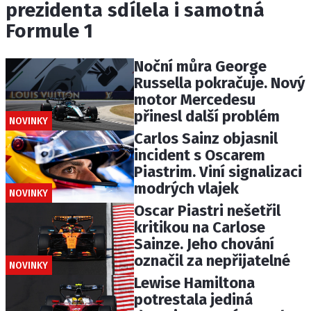
prezidenta sdílela i samotná
Formule 1
Noční můra George
Russella pokračuje. Nový
motor Mercedesu
přinesl další problém
NOVINKY
Carlos Sainz objasnil
incident s Oscarem
Piastrim. Viní signalizaci
modrých vlajek
NOVINKY
Oscar Piastri nešetřil
kritikou na Carlose
Sainze. Jeho chování
označil za nepřijatelné
NOVINKY
Lewise Hamiltona
potrestala jediná