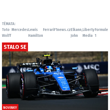
TÉMATA:
Toto
Mercedes
Lewis
Ferrari
F1news.cz
Elkann,
Liberty
Formule
Wolff
Hamilton
John
Media
1
STALO SE
NOVINKY