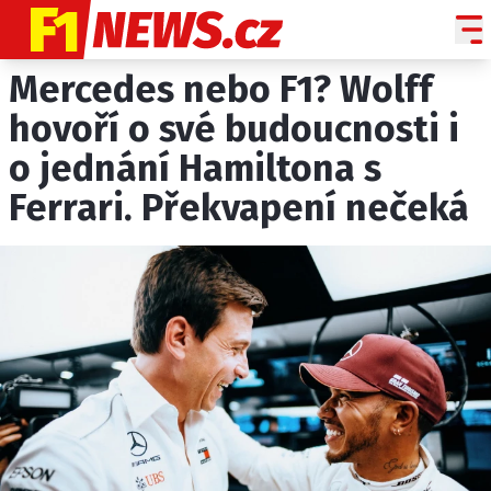
Mercedes nebo F1? Wolff
NOVINKY
GRAND PRIX
hovoří o své budoucnosti i
o jednání Hamiltona s
PADDOCK LINE
Ferrari. Překvapení nečeká
TECHNIKA
HISTORIE GP
PROFILY JEZDCŮ
PROFILY TÝMŮ
ROZHOVORY
OSTATNÍ
SLEDUJTE NÁS NA
|