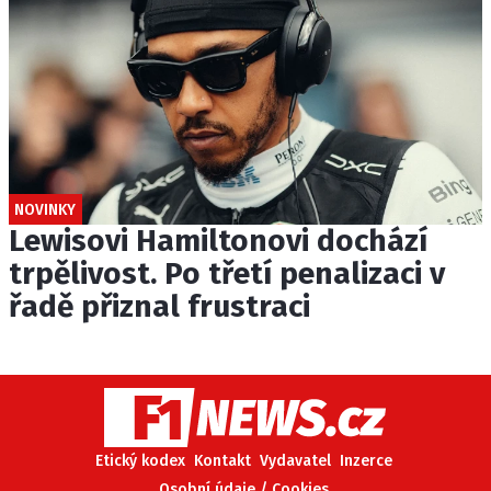
NOVINKY
Lewisovi Hamiltonovi dochází
trpělivost. Po třetí penalizaci v
řadě přiznal frustraci
Etický kodex
Kontakt
Vydavatel
Inzerce
Osobní údaje / Cookies