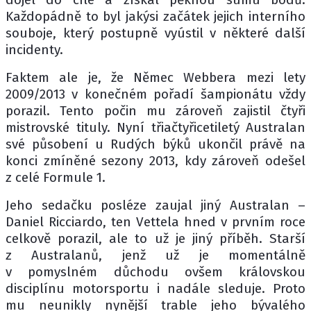
Každopádně to byl jakýsi začátek jejich interního
souboje, který postupně vyústil v některé další
incidenty.
Faktem ale je, že Němec Webbera mezi lety
2009/2013 v konečném pořadí šampionátu vždy
porazil. Tento počin mu zároveň zajistil čtyři
mistrovské tituly. Nyní třiačtyřicetiletý Australan
své působení u Rudých býků ukončil právě na
konci zmíněné sezony 2013, kdy zároveň odešel
z celé Formule 1.
Jeho sedačku posléze zaujal jiný Australan –
Daniel Ricciardo, ten Vettela hned v prvním roce
celkově porazil, ale to už je jiný příběh. Starší
z Australanů, jenž už je momentálně
v pomyslném důchodu ovšem královskou
disciplínu motorsportu i nadále sleduje. Proto
mu neunikly nynější trable jeho bývalého