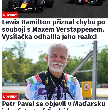
NOVINKY
Lewis Hamilton přiznal chybu po
souboji s Maxem Verstappenem.
Vysílačka odhalila jeho reakci
NOVINKY
Petr Pavel se objevil v Maďarsku