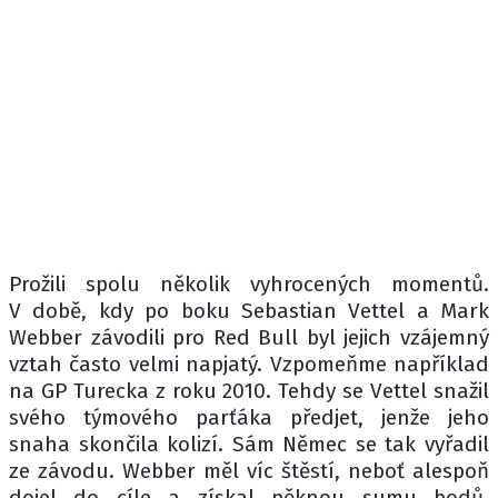
Prožili spolu několik vyhrocených momentů.
V době, kdy po boku Sebastian Vettel a Mark
Webber závodili pro Red Bull byl jejich vzájemný
vztah často velmi napjatý. Vzpomeňme například
na GP Turecka z roku 2010. Tehdy se Vettel snažil
svého týmového parťáka předjet, jenže jeho
snaha skončila kolizí. Sám Němec se tak vyřadil
ze závodu. Webber měl víc štěstí, neboť alespoň
dojel do cíle a získal pěknou sumu bodů.