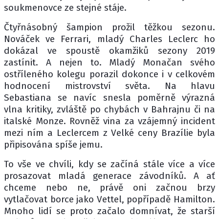
soukmenovce ze stejné stáje.
Čtyřnásobný šampion prožil těžkou sezonu.
Nováček ve Ferrari, mladý Charles Leclerc ho
dokázal ve spoustě okamžiků sezony 2019
zastínit. A nejen to. Mladý Monačan svého
ostříleného kolegu porazil dokonce i v celkovém
hodnocení mistrovství světa. Na hlavu
Sebastiana se navíc snesla poměrně výrazná
vlna kritiky, zvláště po chybách v Bahrajnu či na
italské Monze. Rovněž vina za vzájemný incident
mezi ním a Leclercem z Velké ceny Brazílie byla
připisována spíše jemu.
To vše ve chvíli, kdy se začíná stále více a více
prosazovat mladá generace závodníků. A ať
chceme nebo ne, právě oni začnou brzy
vytlačovat borce jako Vettel, popřípadě Hamilton.
Mnoho lidí se proto začalo domnívat, že starší