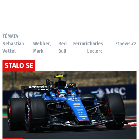
TÉMATA:
Sebastian
Webber,
Red
Ferrari
Charles
F1news.cz
Vettel
Mark
Bull
Leclerc
STALO SE