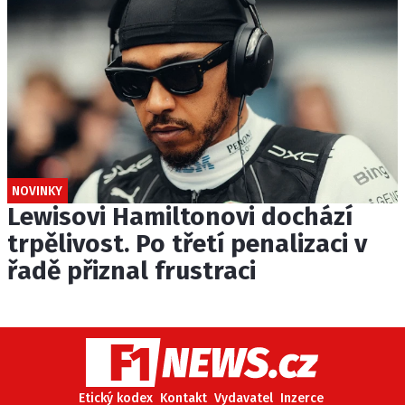
NOVINKY
Lewisovi Hamiltonovi dochází
trpělivost. Po třetí penalizaci v
řadě přiznal frustraci
Etický kodex
Kontakt
Vydavatel
Inzerce