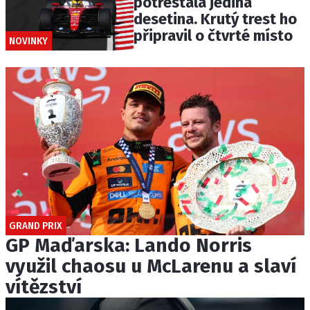
potrestala jediná
desetina. Krutý trest ho
připravil o čtvrté místo
NOVINKY
GRAND PRIX
GP Maďarska: Lando Norris
využil chaosu u McLarenu a slaví
vítězství