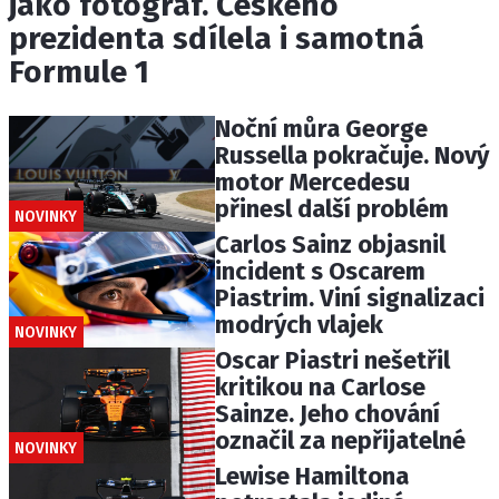
jako fotograf. Českého
prezidenta sdílela i samotná
Formule 1
Noční můra George
Russella pokračuje. Nový
motor Mercedesu
přinesl další problém
NOVINKY
Carlos Sainz objasnil
incident s Oscarem
Piastrim. Viní signalizaci
modrých vlajek
NOVINKY
Oscar Piastri nešetřil
kritikou na Carlose
Sainze. Jeho chování
označil za nepřijatelné
NOVINKY
Lewise Hamiltona