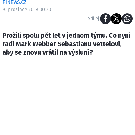
F1NEWS.CZ
ETICKÝ KODEX
8. prosince 2019 00:30
KONTAKT
Sdílej:
VYDAVATEL
INZERCE
Prožili spolu pět let v jednom týmu. Co nyní
OSOBNÍ ÚDAJE / COOKIES
radí Mark Webber Sebastianu Vettelovi,
aby se znovu vrátil na výsluní?
Provozovatelem serveru F1NEWS.cz je
INCORP MEDIA GROUP s.r.o., IČ: 118 23 054