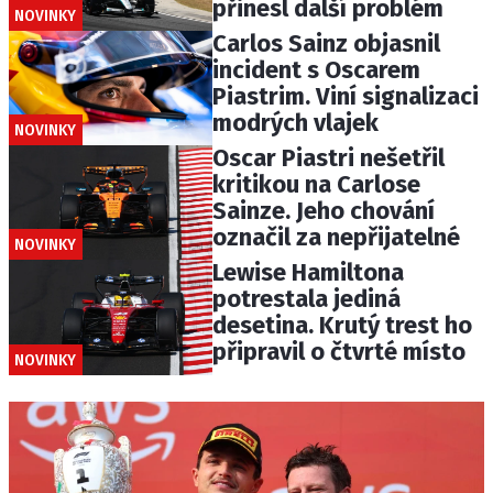
přinesl další problém
NOVINKY
Carlos Sainz objasnil
incident s Oscarem
Piastrim. Viní signalizaci
modrých vlajek
NOVINKY
Oscar Piastri nešetřil
kritikou na Carlose
Sainze. Jeho chování
označil za nepřijatelné
NOVINKY
Lewise Hamiltona
potrestala jediná
desetina. Krutý trest ho
připravil o čtvrté místo
NOVINKY