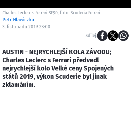
ETICKÝ KODEX
KONTAKT
Charles Leclerc s Ferrari SF90, foto: Scuderia Ferrari
Petr Hlawiczka
VYDAVATEL
3. listopadu 2019 23:00
INZERCE
Sdílej:
OSOBNÍ ÚDAJE / COOKIES
AUSTIN - NEJRYCHLEJŠÍ KOLA ZÁVODU;
Charles Leclerc s Ferrari předvedl
nejrychlejší kolo Velké ceny Spojených
Provozovatelem serveru F1NEWS.cz je
států 2019, výkon Scuderie byl jinak
INCORP MEDIA GROUP s.r.o., IČ: 118 23 054
zklamáním.