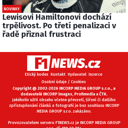
NOVINKY
Lewisovi Hamiltonovi dochází
trpělivost. Po třetí penalizaci v
řadě přiznal frustraci
Etický kodex
Kontakt
Vydavatel
Inzerce
Osobní údaje / Cookies
Copyright @ 2002-2026 INCORP MEDIA GROUP s.r.o., a
dodavatelé INCORP images, Profimedia a ČTK.
Jakékoliv užití obsahu včetne převzetí, šíření či dalšího
zpřístupňování článků a fotografií je bez souhlasu INCORP
MEDIA GROUP s.r.o. zakázáno.
Provozovatelem serveru F1NEWS.cz je INCORP MEDIA GROUP