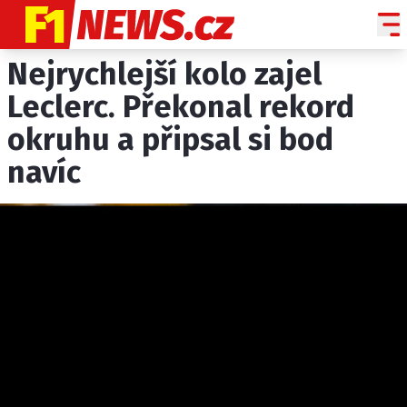
Nejrychlejší kolo zajel
NOVINKY
GRAND PRIX
Leclerc. Překonal rekord
okruhu a připsal si bod
PADDOCK LINE
navíc
TECHNIKA
HISTORIE GP
PROFILY JEZDCŮ
PROFILY TÝMŮ
ROZHOVORY
OSTATNÍ
SLEDUJTE NÁS NA
|