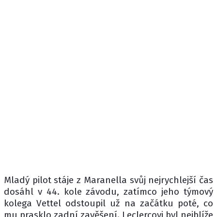
Mladý pilot stáje z Maranella svůj nejrychlejší čas
dosáhl v 44. kole závodu, zatímco jeho týmový
kolega Vettel odstoupil už na začátku poté, co
mu prasklo zadní zavěšení. Leclercovi byl nejblíže