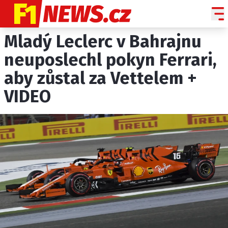
Mladý Leclerc v Bahrajnu
NOVINKY
GRAND PRIX
neuposlechl pokyn Ferrari,
aby zůstal za Vettelem +
PADDOCK LINE
VIDEO
TECHNIKA
HISTORIE GP
PROFILY JEZDCŮ
PROFILY TÝMŮ
ROZHOVORY
OSTATNÍ
SLEDUJTE NÁS NA
|