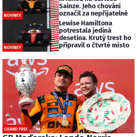
Sainze. Jeho chování
označil za nepřijatelné
NOVINKY
Lewise Hamiltona
potrestala jediná
desetina. Krutý trest ho
připravil o čtvrté místo
NOVINKY
GRAND PRIX