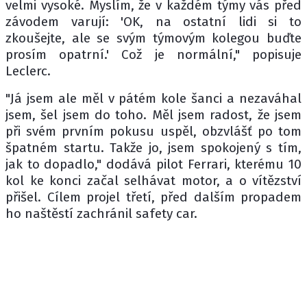
velmi vysoké. Myslím, že v každém týmy vás před
závodem varují: 'OK, na ostatní lidi si to
zkoušejte, ale se svým týmovým kolegou buďte
prosím opatrní.' Což je normální," popisuje
Leclerc.
"Já jsem ale měl v pátém kole šanci a nezaváhal
jsem, šel jsem do toho. Měl jsem radost, že jsem
při svém prvním pokusu uspěl, obzvlášť po tom
špatném startu. Takže jo, jsem spokojený s tím,
jak to dopadlo," dodává pilot Ferrari, kterému 10
kol ke konci začal selhávat motor, a o vítězství
přišel. Cílem projel třetí, před dalším propadem
ho naštěstí zachránil safety car.