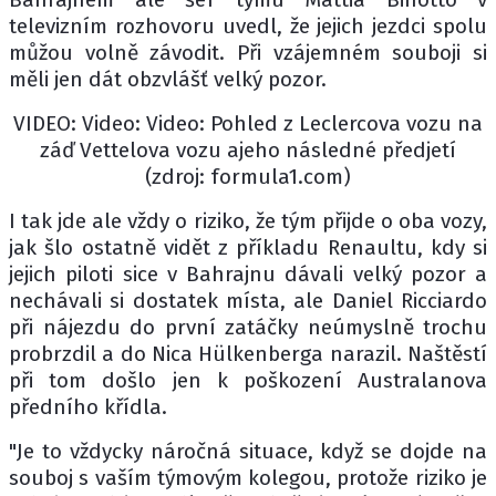
televizním rozhovoru uvedl, že jejich jezdci spolu
můžou volně závodit. Při vzájemném souboji si
měli jen dát obzvlášť velký pozor.
VIDEO: Video: Video: Pohled z Leclercova vozu na
záď Vettelova vozu ajeho následné předjetí
(zdroj: formula1.com)
I tak jde ale vždy o riziko, že tým přijde o oba vozy,
jak šlo ostatně vidět z příkladu Renaultu, kdy si
jejich piloti sice v Bahrajnu dávali velký pozor a
nechávali si dostatek místa, ale Daniel Ricciardo
při nájezdu do první zatáčky neúmyslně trochu
probrzdil a do Nica Hülkenberga narazil. Naštěstí
při tom došlo jen k poškození Australanova
předního křídla.
"Je to vždycky náročná situace, když se dojde na
souboj s vaším týmovým kolegou, protože riziko je