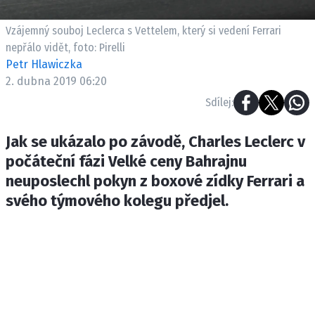
ETICKÝ KODEX
KONTAKT
Vzájemný souboj Leclerca s Vettelem, který si vedení Ferrari
nepřálo vidět, foto: Pirelli
VYDAVATEL
Petr Hlawiczka
INZERCE
2. dubna 2019 06:20
OSOBNÍ ÚDAJE / COOKIES
Sdílej:
Jak se ukázalo po závodě, Charles Leclerc v
počáteční fázi Velké ceny Bahrajnu
Provozovatelem serveru F1NEWS.cz je
neuposlechl pokyn z boxové zídky Ferrari a
INCORP MEDIA GROUP s.r.o., IČ: 118 23 054
svého týmového kolegu předjel.