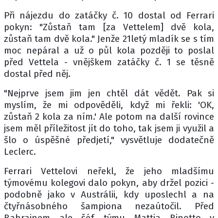
Při nájezdu do zatáčky č. 10 dostal od Ferrari
pokyn: "Zůstaň tam [za Vettelem] dvě kola,
zůstaň tam dvě kola." Jenže 21letý mladík se s tím
moc nepáral a už o půl kola později to poslal
před Vettela - vnějškem zatáčky č. 1 se těsně
dostal před něj.
"Nejprve jsem jim jen chtěl dát vědět. Pak si
myslím, že mi odpověděli, když mi řekli: 'OK,
zůstaň 2 kola za ním.' Ale potom na další rovince
jsem měl příležitost jít do toho, tak jsem ji využil a
šlo o úspěšné předjetí," vysvětluje dodatečně
Leclerc.
Ferrari Vettelovi neřekl, že jeho mladšímu
týmovému kolegovi dalo pokyn, aby držel pozici -
podobně jako v Austrálii, kdy uposlechl a na
čtyřnásobného šampiona nezaútočil. Před
Bahrajnem ale šéf týmu Mattia Binotto v