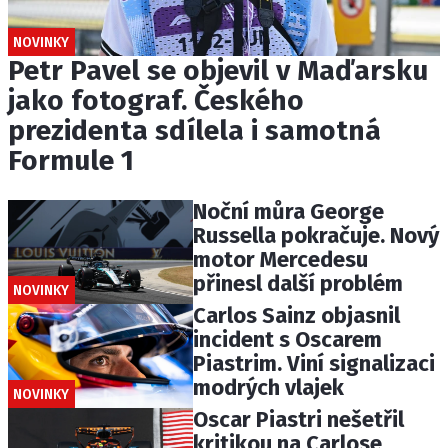
NOVINKY
Petr Pavel se objevil v Maďarsku
jako fotograf. Českého
prezidenta sdílela i samotná
Formule 1
Noční můra George
Russella pokračuje. Nový
motor Mercedesu
přinesl další problém
NOVINKY
Carlos Sainz objasnil
incident s Oscarem
Piastrim. Viní signalizaci
modrých vlajek
NOVINKY
Oscar Piastri nešetřil
kritikou na Carlose