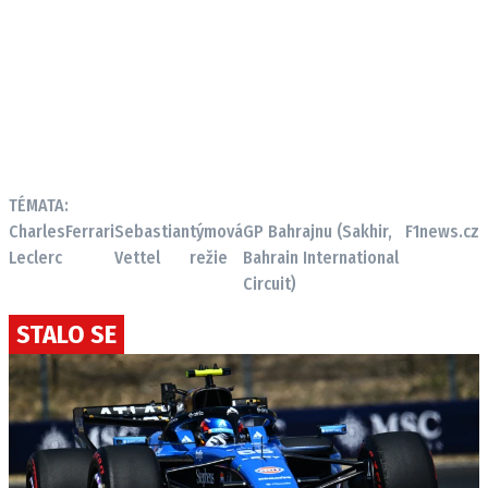
TÉMATA:
Charles
Ferrari
Sebastian
týmová
GP Bahrajnu (Sakhir,
F1news.cz
Leclerc
Vettel
režie
Bahrain International
Circuit)
STALO SE