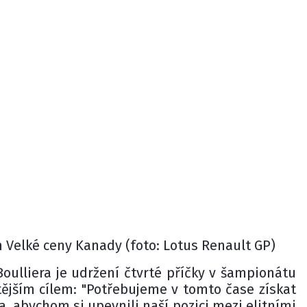
Velké ceny Kanady (foto: Lotus Renault GP)
Boulliera je udržení čtvrté příčky v šampionátu
tějším cílem: "Potřebujeme v tomto čase získat
a, abychom si upevnili naší pozici mezi elitními