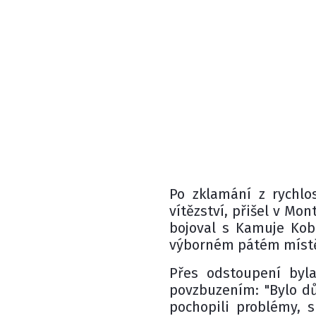
Po zklamání z rychlo
vítězství, přišel v Mo
bojoval s Kamuje Koba
výborném pátém míst
Přes odstoupení byl
povzbuzením: "Bylo dů
pochopili problémy, 