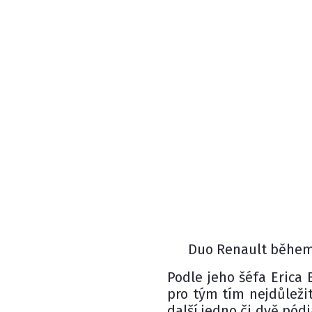
Duo Renault během 
Podle jeho šéfa Erica 
pro tým tím nejdůleži
další jedno či dvě pódi