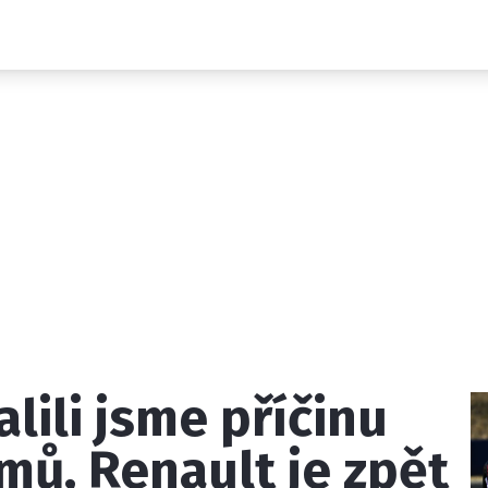
Novinky
Grand Prix
Rozhovory
Ostatní
Paddock Line
Technika
Historie GP
Profily jezdců
Profily týmů
ontakt
Vydavatel
Inzerce
Osobní údaje / Cookies
lili jsme příčinu
 serveru F1NEWS.cz je INCORP MEDIA GROUP s.r.o., IČ: 118 2
mů, Renault je zpět