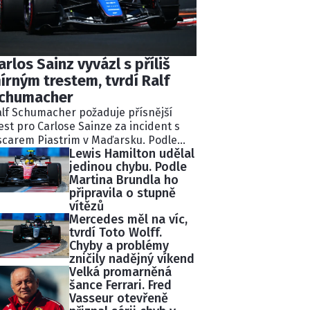
arlos Sainz vyvázl s příliš
írným trestem, tvrdí Ralf
chumacher
lf Schumacher požaduje přísnější
est pro Carlose Sainze za incident s
carem Piastrim v Maďarsku. Podle
Lewis Hamilton udělal
valého pilota Williams ignoroval
jedinou chybu. Podle
kolik modrých vlajek a následně
Martina Brundla ho
lidoval s lídrem závodu.
připravila o stupně
tisekundovou penalizaci považuje
vítězů
chumacher za nedostatečnou.
Mercedes měl na víc,
tvrdí Toto Wolff.
Chyby a problémy
zničily nadějný víkend
Velká promarněná
šance Ferrari. Fred
Vasseur otevřeně