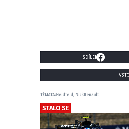
SDÍLEJ
VSTO
TÉMATA:
Heidfeld, Nick
Renault
STALO SE