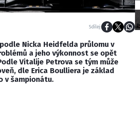
Sdílej:
 podle Nicka Heidfelda průlomu v
roblémů a jeho výkonnost se opět
Podle Vitalije Petrova se tým může
veň, dle Erica Boulliera je základ
o v šampionátu.