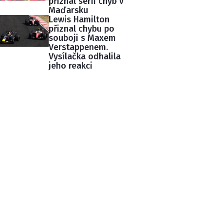
přiznal sérii chyb v
Maďarsku
Lewis Hamilton
přiznal chybu po
souboji s Maxem
Verstappenem.
Vysílačka odhalila
jeho reakci