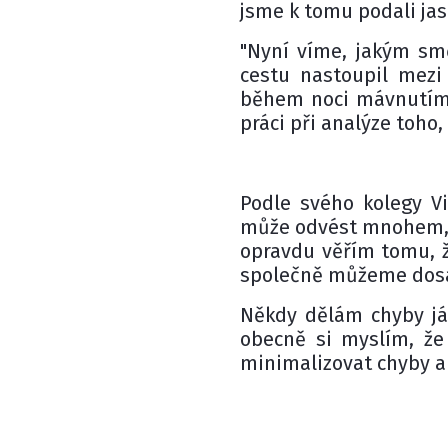
jsme k tomu podali jas
"Nyní víme, jakým sm
cestu nastoupil mezi
během noci mávnutím 
práci při analýze toho,
Podle svého kolegy Vi
může odvést mnohem, mn
opravdu věřím tomu, 
společně můžeme dosáh
Někdy dělám chyby já,
obecně si myslím, ž
minimalizovat chyby a