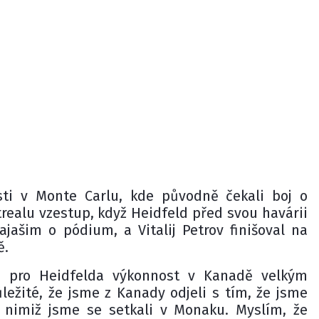
sti v Monte Carlu, kde původně čekali boj o
ntrealu vzestup, když Heidfeld před svou havárii
jašim o pódium, a Vitalij Petrov finišoval na
ě.
a pro Heidfelda výkonnost v Kanadě velkým
ležité, že jsme z Kanady odjeli s tím, že jsme
s nimiž jsme se setkali v Monaku. Myslím, že