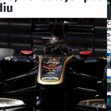
diu
C
m
S
Ra
tr
Os
bý
ně
ko
Pě
S