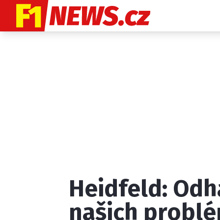
Etický kodex
K
Heidfeld: Odha
Provozovatelem
našich problé