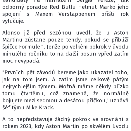
odborný poradce Red Bullu Helmut Marko jeho
spojení s Maxem Verstappenem příští rok
vylučuje.
Alonso již před sezónou uvedl, že u Aston
Martinu zůstane pouze tehdy, pokud se přiblíží
špičce Formule 1. Jenže po velkém pokrok v úvodu
minulého ročníku to na další posun vpřed zatím
moc nevypadá.
"Prvních pět závodů bereme jako ukazatel toho,
jak na tom jsem. A zatím jsme celkově pátým
nejrychlejším týmem. Možná máme někdy blízko
tomu čtvrtému, což znamená, že normálně
bojujete mezi sedmou a desátou příčkou," uznává
šéf týmu Mike Krack.
A to nepředstavuje žádný pokrok ve srovnání s
rokem 2023, kdy Aston Martin po skvělém úvodu