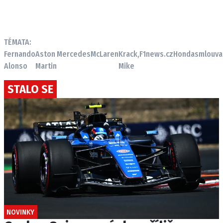
TÉMATA:
Fernando
Aston
Mercedes
McLaren
Krack,
F1news.cz
Honda
smlouva
Alonso
Martin
Mike
STALO SE
NOVINKY