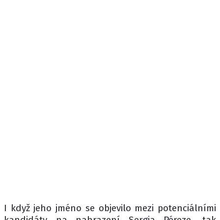
I když jeho jméno se objevilo mezi potenciálními
kandidáty na nahrazení Sergia Péreze, tak