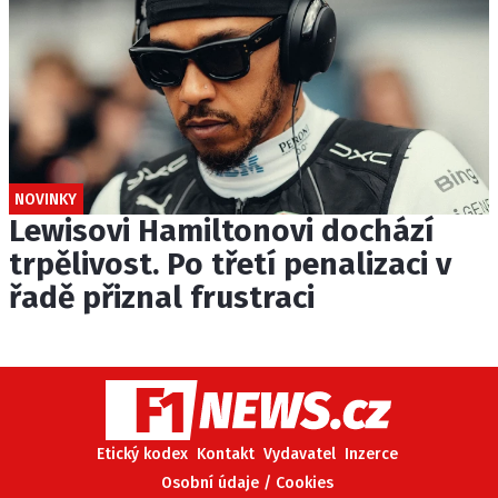
NOVINKY
Lewisovi Hamiltonovi dochází
trpělivost. Po třetí penalizaci v
řadě přiznal frustraci
Etický kodex
Kontakt
Vydavatel
Inzerce
Osobní údaje / Cookies