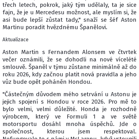
třech letech, pokrok, jaký tým udělaly, ta je sice
fajn, že je u Mercedesu možnost, ale myslím si, že
asi bude lepší zůstat tady," snaží se šéf Aston
Martinu poradit hvězdnému Španělovi.
Aktualizace
Aston Martin s Fernandem Alonsem ve čtvrtek
večer oznámili, že se dohodli na nové vícelété
smlouvě. Španěl v týmu zůstane minimálně až do
roku 2026, kdy začnou platit nová pravidla a jeho
vůz bude opět poháněn Hondou.
"Částečným důvodem mého setrvání u Astonu je
jejich spojení s Hondou v roce 2026. Pro mě to
bylo velmi, velmi důležité. Honda je rozhodně
výrobcem, který ve Formuli 1 a ve světě
motorsportu dosáhl mnoha úspěchů. Jde o
společnost, kterou jsem respektoval.
Nefungovalo to s námi v McLarenu, když vstoupili