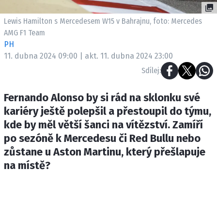
ETICKÝ KODEX
KONTAKT
Lewis Hamilton s Mercedesem W15 v Bahrajnu, foto: Mercedes
AMG F1 Team
VYDAVATEL
PH
INZERCE
11. dubna 2024 09:00 | akt. 11. dubna 2024 23:00
OSOBNÍ ÚDAJE / COOKIES
Sdílej:
Fernando Alonso by si rád na sklonku své
kariéry ještě polepšil a přestoupil do týmu,
Provozovatelem serveru F1NEWS.cz je
kde by měl větší šanci na vítězství. Zamíří
INCORP MEDIA GROUP s.r.o., IČ: 118 23 054
po sezóně k Mercedesu či Red Bullu nebo
zůstane u Aston Martinu, který přešlapuje
na místě?