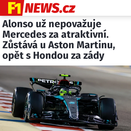
Alonso už nepovažuje
NOVINKY
GRAND PRIX
Mercedes za atraktivní.
Zůstává u Aston Martinu,
PADDOCK LINE
opět s Hondou za zády
TECHNIKA
HISTORIE GP
PROFILY JEZDCŮ
PROFILY TÝMŮ
ROZHOVORY
OSTATNÍ
SLEDUJTE NÁS NA
|