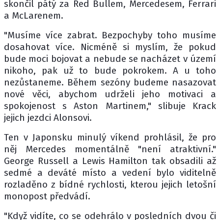
skončil pátý za Red Bullem, Mercedesem, Ferrari
a McLarenem.
"Musíme více zabrat. Bezpochyby toho musíme
dosahovat více. Nicméně si myslím, že pokud
bude moci bojovat a nebude se nacházet v území
nikoho, pak už to bude pokrokem. A u toho
nezůstaneme. Během sezóny budeme nasazovat
nové věci, abychom udrželi jeho motivaci a
spokojenost s Aston Martinem," slibuje Krack
jejich jezdci Alonsovi.
Ten v Japonsku minulý víkend prohlásil, že pro
něj Mercedes momentálně "není atraktivní."
George Russell a Lewis Hamilton tak obsadili až
sedmé a deváté místo a vedení bylo viditelně
rozladěno z bídné rychlosti, kterou jejich letošní
monopost předvádí.
"Když vidíte, co se odehrálo v posledních dvou či