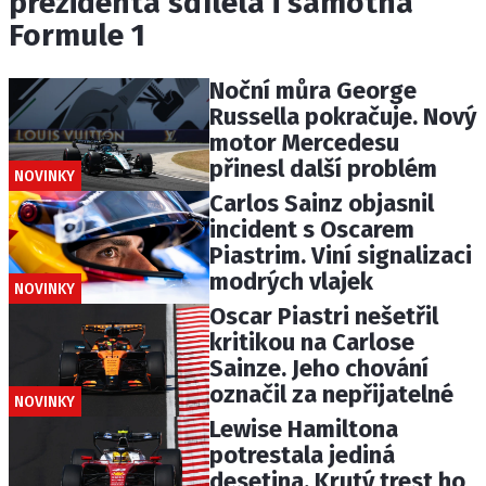
prezidenta sdílela i samotná
Formule 1
Noční můra George
Russella pokračuje. Nový
motor Mercedesu
přinesl další problém
NOVINKY
Carlos Sainz objasnil
incident s Oscarem
Piastrim. Viní signalizaci
modrých vlajek
NOVINKY
Oscar Piastri nešetřil
kritikou na Carlose
Sainze. Jeho chování
označil za nepřijatelné
NOVINKY
Lewise Hamiltona
potrestala jediná
desetina. Krutý trest ho