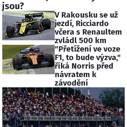
jsou?
ETICKÝ KODEX
KONTAKT
V Rakousku se už
VYDAVATEL
jezdí, Ricciardo
INZERCE
včera s Renaultem
OSOBNÍ ÚDAJE / COOKIES
zvládl 500 km
"Přetížení ve voze
F1, to bude výzva,"
říká Norris před
Provozovatelem serveru F1NEWS.cz je
návratem k
INCORP MEDIA GROUP s.r.o., IČ: 118 23 054
závodění