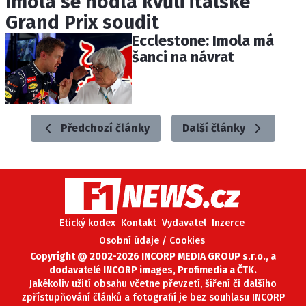
Imola se hodlá kvůli italské
Grand Prix soudit
Ecclestone: Imola má
šanci na návrat
Předchozí články
Další články
Etický kodex
Kontakt
Vydavatel
Inzerce
Osobní údaje / Cookies
Copyright @ 2002-2026 INCORP MEDIA GROUP s.r.o., a
dodavatelé INCORP images, Profimedia a ČTK.
Jakékoliv užití obsahu včetne převzetí, šíření či dalšího
zpřístupňování článků a fotografií je bez souhlasu INCORP