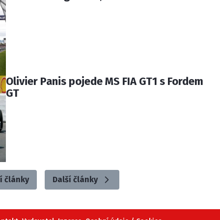
Olivier Panis pojede MS FIA GT1 s Fordem
GT
í články
Další články