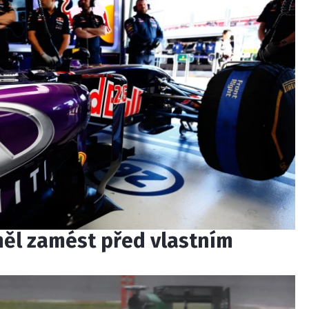
 měl zamést před vlastním