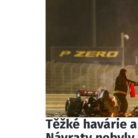
Těžké havárie a
Návraty nebyly