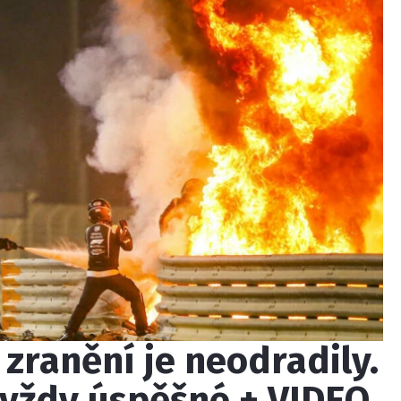
 zranění je neodradily.
 vždy úspěšné + VIDEO