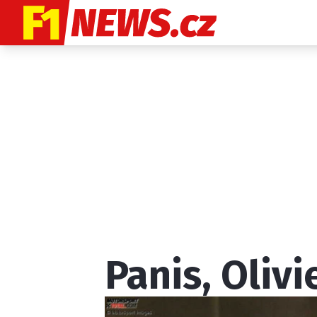
Etický kodex
K
Panis, Olivi
Provozovatelem