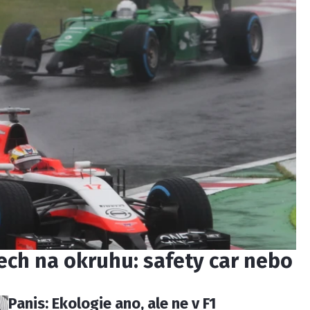
lech na okruhu: safety car nebo
Panis: Ekologie ano, ale ne v F1