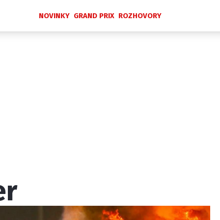
NOVINKY
GRAND PRIX
ROZHOVORY
Novinky
Grand Prix
Rozhovory
Ostatní
Paddock Line
Technika
Historie GP
Profily jezdců
Profily týmů
ontakt
Vydavatel
Inzerce
Osobní údaje / Cookies
er
 serveru F1NEWS.cz je INCORP MEDIA GROUP s.r.o., IČ: 118 2