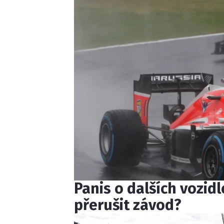
Panis o dalších vozid
přerušit závod?