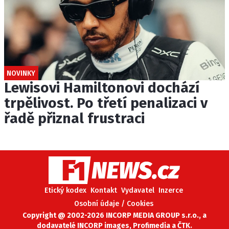
NOVINKY
Lewisovi Hamiltonovi dochází
trpělivost. Po třetí penalizaci v
řadě přiznal frustraci
Etický kodex
Kontakt
Vydavatel
Inzerce
Osobní údaje / Cookies
Copyright @ 2002-2026 INCORP MEDIA GROUP s.r.o., a
dodavatelé INCORP images, Profimedia a ČTK.