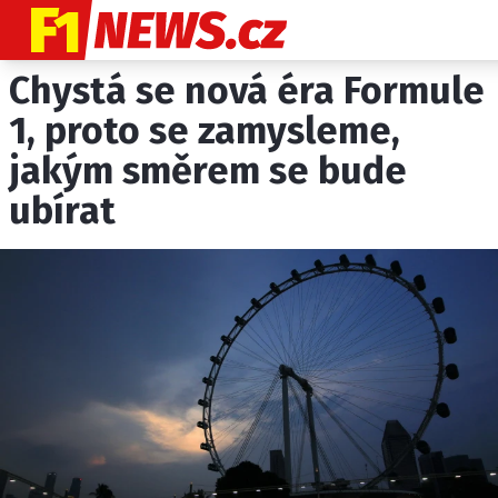
Chystá se nová éra Formule
NOVINKY
GRAND PRIX
1, proto se zamysleme,
jakým směrem se bude
PADDOCK LINE
ubírat
TECHNIKA
HISTORIE GP
PROFILY JEZDCŮ
PROFILY TÝMŮ
ROZHOVORY
OSTATNÍ
SLEDUJTE NÁS NA
|