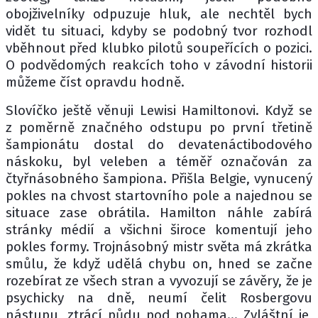
obojživelníky odpuzuje hluk, ale nechtěl bych
vidět tu situaci, kdyby se podobný tvor rozhodl
vběhnout před klubko pilotů soupeřících o pozici.
O podvědomých reakcích toho v závodní historii
můžeme číst opravdu hodně.
Slovíčko ještě věnuji Lewisi Hamiltonovi. Když se
z poměrně značného odstupu po první třetině
šampionátu dostal do devatenáctibodového
náskoku, byl veleben a téměř označován za
čtyřnásobného šampiona. Přišla Belgie, vynucený
pokles na chvost startovního pole a najednou se
situace zase obrátila. Hamilton náhle zabírá
stránky médií a všichni široce komentují jeho
pokles formy. Trojnásobný mistr světa má zkrátka
smůlu, že když udělá chybu on, hned se začne
rozebírat ze všech stran a vyvozují se závěry, že je
psychicky na dně, neumí čelit Rosbergovu
nástupu, ztrácí půdu pod nohama… Zvláštní je,