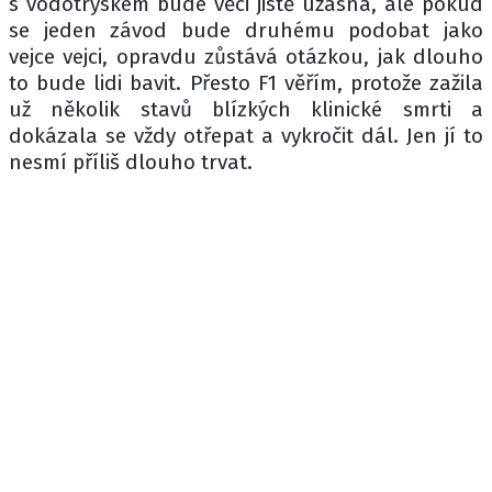
s vodotryskem bude věci jistě úžasná, ale pokud
se jeden závod bude druhému podobat jako
vejce vejci, opravdu zůstává otázkou, jak dlouho
to bude lidi bavit. Přesto F1 věřím, protože zažila
už několik stavů blízkých klinické smrti a
dokázala se vždy otřepat a vykročit dál. Jen jí to
nesmí příliš dlouho trvat.