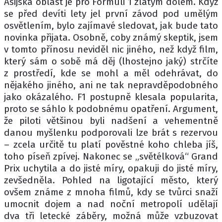
Asijská oblast je pro Formuli 1 zlatým dolem. Když
se před devíti lety jel první závod pod umělým
osvětlením, bylo zajímavé sledovat, jak bude tato
novinka přijata. Osobně, coby známý skeptik, jsem
v tomto přínosu neviděl nic jiného, než když film,
který sám o sobě má děj (lhostejno jaký) strčíte
z prostředí, kde se mohl a měl odehrávat, do
nějakého jiného, ani ne tak nepravděpodobného
jako okázalého. F1 postupně klesala popularita,
proto se sáhlo k podobnému opatření. Argument,
že piloti většinou byli nadšení a vehementně
danou myšlenku podporovali lze brát s rezervou
– zcela určitě tu platí pověstné koho chleba jíš,
toho píseň zpívej. Nakonec se „světélková“ Grand
Prix uchytila a do jisté míry, opakuji do jisté míry,
zevšedněla. Pohled na ligotající město, který
ovšem známe z mnoha filmů, kdy se tvůrci snaží
umocnit dojem a nad noční metropolí udělají
dva tři letecké záběry, možná může vzbuzovat