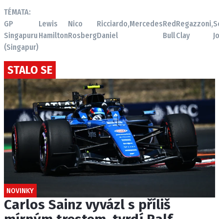
TÉMATA:
GP
Lewis
Nico
Ricciardo,
Mercedes
Red
Regazzoni,
S
Singapuru
Hamilton
Rosberg
Daniel
Bull
Clay
J
(Singapur)
STALO SE
NOVINKY
Carlos Sainz vyvázl s příliš