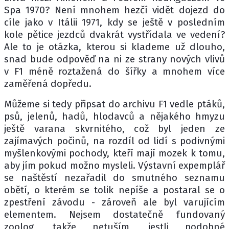
Spa 1970? Není mnohem hezčí vidět dojezd do
cíle jako v Itálii 1971, kdy se ještě v posledním
kole pětice jezdců dvakrát vystřídala ve vedení?
Ale to je otázka, kterou si klademe už dlouho,
snad bude odpověď na ni ze strany nových vlivů
v F1 méně roztažená do šířky a mnohem více
zaměřená dopředu.
Můžeme si tedy připsat do archivu F1 vedle ptáků,
psů, jelenů, hadů, hlodavců a nějakého hmyzu
ještě varana skvrnitého, což byl jeden ze
zajímavých počinů, na rozdíl od lidí s podivnými
myšlenkovými pochody, kteří mají mozek k tomu,
aby jím pokud možno mysleli. Výstavní expemplář
se naštěstí nezařadil do smutného seznamu
obětí, o kterém se tolik nepíše a postaral se o
zpestření závodu - zároveň ale byl varujícím
elementem. Nejsem dostatečně fundovaný
zoolog, takže netuším, jestli podobné