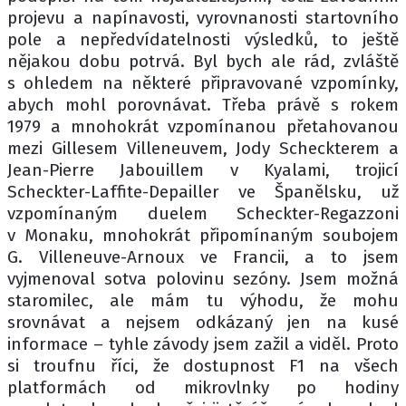
projevu a napínavosti, vyrovnanosti startovního
pole a nepředvídatelnosti výsledků, to ještě
nějakou dobu potrvá. Byl bych ale rád, zvláště
s ohledem na některé připravované vzpomínky,
abych mohl porovnávat. Třeba právě s rokem
1979 a mnohokrát vzpomínanou přetahovanou
mezi Gillesem Villeneuvem, Jody Scheckterem a
Jean-Pierre Jabouillem v Kyalami, trojicí
Scheckter-Laffite-Depailler ve Španělsku, už
vzpomínaným duelem Scheckter-Regazzoni
v Monaku, mnohokrát připomínaným soubojem
G. Villeneuve-Arnoux ve Francii, a to jsem
vyjmenoval sotva polovinu sezóny. Jsem možná
staromilec, ale mám tu výhodu, že mohu
srovnávat a nejsem odkázaný jen na kusé
informace – tyhle závody jsem zažil a viděl. Proto
si troufnu říci, že dostupnost F1 na všech
platformách od mikrovlnky po hodiny