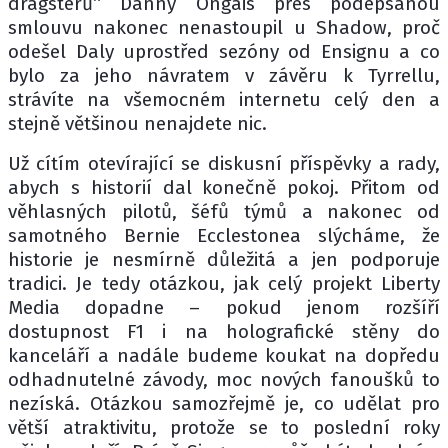
dragsterů“ Danny Ongais přes podepsanou
smlouvu nakonec nenastoupil u Shadow, proč
odešel Daly uprostřed sezóny od Ensignu a co
bylo za jeho návratem v závěru k Tyrrellu,
strávíte na všemocném internetu celý den a
stejně většinou nenajdete nic.
Už cítím otevírající se diskusní příspěvky a rady,
abych s historií dal konečně pokoj. Přitom od
věhlasných pilotů, šéfů týmů a nakonec od
samotného Bernie Ecclestonea slýcháme, že
historie je nesmírně důležitá a jen podporuje
tradici. Je tedy otázkou, jak celý projekt Liberty
Media dopadne – pokud jenom rozšíří
dostupnost F1 i na holografické stěny do
kanceláří a nadále budeme koukat na dopředu
odhadnutelné závody, moc nových fanoušků to
nezíská. Otázkou samozřejmě je, co udělat pro
větší atraktivitu, protože se to poslední roky