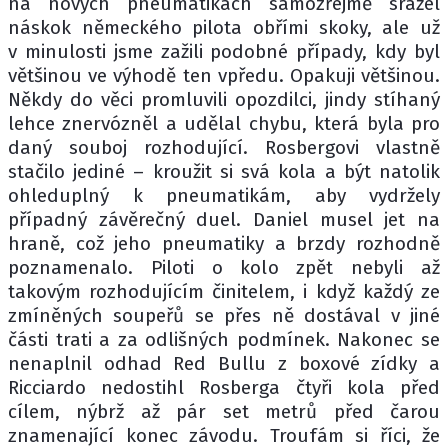
na nových pneumatikách samozřejmě srážel
náskok německého pilota obřími skoky, ale už
v minulosti jsme zažili podobné případy, kdy byl
většinou ve výhodě ten vpředu. Opakuji většinou.
Někdy do věci promluvili opozdilci, jindy stíhaný
lehce znervózněl a udělal chybu, která byla pro
daný souboj rozhodující. Rosbergovi vlastně
stačilo jediné – kroužit si svá kola a být natolik
ohleduplný k pneumatikám, aby vydržely
případný závěrečný duel. Daniel musel jet na
hraně, což jeho pneumatiky a brzdy rozhodně
poznamenalo. Piloti o kolo zpět nebyli až
takovým rozhodujícím činitelem, i když každý ze
zmíněných soupeřů se přes ně dostával v jiné
části trati a za odlišných podmínek. Nakonec se
nenaplnil odhad Red Bullu z boxové zídky a
Ricciardo nedostihl Rosberga čtyři kola před
cílem, nýbrž až pár set metrů před čarou
znamenající konec závodu. Troufám si říci, že