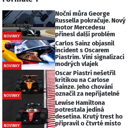
Noční můra George
Russella pokračuje. Nový
motor Mercedesu
přinesl další problém
NOVINKY
Carlos Sainz objasnil
incident s Oscarem
Piastrim. Viní signalizaci
modrých vlajek
NOVINKY
Oscar Piastri nešetřil
kritikou na Carlose
Sainze. Jeho chování
označil za nepřijatelné
NOVINKY
Lewise Hamiltona
potrestala jediná
desetina. Krutý trest ho
připravil o čtvrté místo
NOVINKY