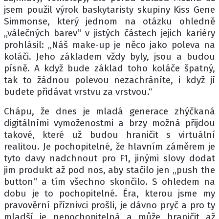
jsem použil výrok baskytaristy skupiny Kiss Gene
Simmonse, který jednom na otázku ohledně
„válečných barev“ v jistých částech jejich kariéry
prohlásil: „Náš make-up je něco jako poleva na
koláči. Jeho základem vždy byly, jsou a budou
písně. A když bude základ toho koláče špatný,
tak to žádnou polevou nezachráníte, i když jí
budete přidávat vrstvu za vrstvou.“
Chápu, že dnes je mladá generace zhýčkaná
digitálními vymoženostmi a brzy možná přijdou
takové, které už budou hraničit s virtuální
realitou. Je pochopitelné, že hlavním záměrem je
tyto davy nadchnout pro F1, jinými slovy dodat
jim produkt až pod nos, aby stačilo jen „push the
button“ a tím všechno skončilo. S ohledem na
dobu je to pochopitelné. Éra, kterou jsme my
pravověrní příznivci prošli, je dávno pryč a pro ty
mladší je nepochopitelná a může hraničit až