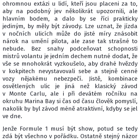
ohromnou extázi u lidí, kteří jsou placeni za to,
aby na podobný jev několikrát upozornili, ale
hlavním bodem, a dalo by se říci prakticky
jediným, by měly být závody. Lze uznat, že jízda
v nočních ulicích může do jisté míry znásobit
nárok na umění pilota, ale zase tak strašné to
nebude. Bez snahy podceňovat schopnosti
mistrů volantu je jedním dechem nutné dodat, že
vše se mnohokrát vyzkoušelo, aby drahé hvězdy
v kokpitech nevystavovali sebe a stejně cenné
vozy nějakému nebezpečí. Jistě, kombinace
osvětlených ulic je jiná než klasický závod
v Monte Carlu, ale i při devátém ročníku na
okruhu Marina Bay si čas od času člověk pomyslí,
nakolik by byl závod méně atraktivní, kdyby se jel
ve dne.
Jenže Formule 1 musí být show, potud se tedy
zdá být všechno v pořádku. Ostatně stejný názor