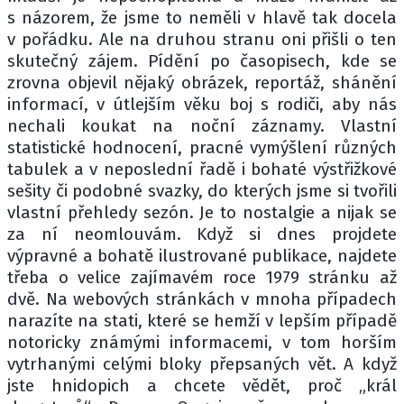
s názorem, že jsme to neměli v hlavě tak docela
v pořádku. Ale na druhou stranu oni přišli o ten
skutečný zájem. Pídění po časopisech, kde se
zrovna objevil nějaký obrázek, reportáž, shánění
informací, v útlejším věku boj s rodiči, aby nás
nechali koukat na noční záznamy. Vlastní
statistické hodnocení, pracné vymýšlení různých
tabulek a v neposlední řadě i bohaté výstřižkové
sešity či podobné svazky, do kterých jsme si tvořili
vlastní přehledy sezón. Je to nostalgie a nijak se
za ní neomlouvám. Když si dnes projdete
výpravné a bohatě ilustrované publikace, najdete
třeba o velice zajímavém roce 1979 stránku až
dvě. Na webových stránkách v mnoha případech
narazíte na stati, které se hemží v lepším případě
notoricky známými informacemi, v tom horším
vytrhanými celými bloky přepsaných vět. A když
jste hnidopich a chcete vědět, proč „král