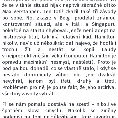
že se v téhle situaci nijak nepitvá zázračné dítko
Max Verstappen. Ten totiž zkazil také tři závody
po sobě. No, zkazil: v Belgii prodělal známou
kontroverzní situaci, ale v Itálii a Singapuru
pokaždé na startu chyboval. Jenže není adept na
mistrovský titul, tak má relativní klid. Hamilton
nikoliv, navíc už několikrát dal najevo, že hodlá i
trochu žít a nestát se kopií Laudy
v nejproduktivnějším věku (computer Hamilton je
opravdu maximální nesmysl, naštěstí). Proto je
pod palbou dohadů, co se vlastně stalo, i když se
nestalo dohromady vůbec nic. Jen dvakrát
nevyhrál, jenom byl třetí, druhý a třetí.
Problémem pro něj je pouze fakt, že jeho arcirival
všechny závody vyhrál.
F1 se nám pomalu dostává na scestí – nikoli ve
špatném slova smyslu. Nakolik se změny
podepíší na tom nejdůležitějším, totiž závodním