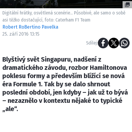
ETICKÝ KODEX
KONTAKT
Digitální hrátky, osvětlená scenérie... Působivé, ale samo o sobě
asi těžko dostačující, foto: Caterham F1 Team
VYDAVATEL
Robert RoBertino Pavelka
INZERCE
25. září 2016 13:15
OSOBNÍ ÚDAJE / COOKIES
Sdílej:
Blyštivý svět Singapuru, nadšení z
dramatického závodu, rozbor Hamiltonova
Provozovatelem serveru F1NEWS.cz je
poklesu formy a především blížící se nová
INCORP MEDIA GROUP s.r.o., IČ: 118 23 054
éra Formule 1. Tak by se dalo shrnout
poslední období, jen kdyby – jak už to bývá
– nezaznělo v kontextu nějaké to typické
„ale“.