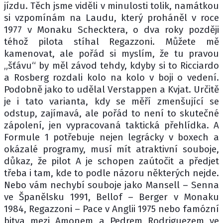
jízdu. Těch jsme viděli v minulosti tolik, namátkou
si vzpomínám na Laudu, který proháněl v roce
1977 v Monaku Schecktera, o dva roky později
téhož pilota stíhal Regazzoni. Můžete mě
kamenovat, ale pořád si myslím, že tu pravou
„šťávu“ by měl závod tehdy, kdyby si to Ricciardo
a Rosberg rozdali kolo na kolo v boji o vedení.
Podobně jako to udělal Verstappen a Kvjat. Určitě
je i tato varianta, kdy se měří zmenšující se
odstup, zajímavá, ale pořád to není to skutečné
zápolení, jen vypracovaná taktická přehlídka. A
Formule 1 potřebuje nejen legrácky v boxech a
okázalé programy, musí mít atraktivní souboje,
důkaz, že pilot A je schopen zaútočit a předjet
třeba i tam, kde to podle názoru některých nejde.
Nebo vám nechybí souboje jako Mansell – Senna
ve Španělsku 1991, Bellof – Berger v Monaku
1984, Regazzoni – Pace v Anglii 1975 nebo famózní
bitva mezi Amonem a Pedrem Rodriguezem ve