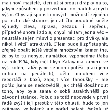
mají noví majitelé, kteří už si brousí drápky na to,
jakým způsobem ji pozvednou do nadoblačných
výšin. Chystají spoustu nových možností zejména
po technické stránce, jen ať čtu podobné smělé
výhledy zleva, zprava, zezadu i zepředu,
případně shora i zdola, chybí mi tam jedna věc –
neustále se jen mluví o prezentaci pro diváky, ale
nikoli i větší atraktivitě. Cílem bude ji zpřístupnit,
zřejmě obalit ještě větším množstvím kamer (ne,
že by to tu nebylo, namátkou vzpomeňme třeba
na rok 1994, kdy měl Ukyo Katayama kameru ve
výši kolen, takže jsme se mohli potěšit prací jeho
nohou na pedálech), dělat mnohem více
reportáží z boxů, zapojit více fanoušky – ale
pořád jsem se nedozvěděl, jak chtějí dosáhnout
toho, aby byla sama o sobě atraktivnější po
závodní stránce. Pokud se totiž nepovede v první
řadě zvýšit její prestiž v této oblasti, bude to jen
zajímavý, velkolepý, ale pořád balast. Možná už