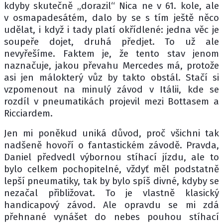
kdyby skutečně „dorazil“ Nica ne v 61. kole, ale
v osmapadesátém, dalo by se s tím ještě něco
udělat, i když i tady platí okřídlené: jedna věc je
soupeře dojet, druhá předjet. To už ale
nevyřešíme. Faktem je, že tento stav jenom
naznačuje, jakou převahu Mercedes má, protože
asi jen málokterý vůz by takto obstál. Stačí si
vzpomenout na minulý závod v Itálii, kde se
rozdíl v pneumatikách projevil mezi Bottasem a
Ricciardem.
Jen mi poněkud uniká důvod, proč všichni tak
nadšeně hovoří o fantastickém závodě. Pravda,
Daniel předvedl výbornou stíhací jízdu, ale to
bylo celkem pochopitelné, vždyť měl podstatně
lepší pneumatiky, tak by bylo spíš divné, kdyby se
nezačal přibližovat. To je vlastně klasický
handicapový závod. Ale opravdu se mi zdá
přehnané vynášet do nebes pouhou stíhací