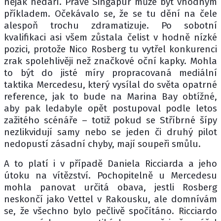
nějak nedaří. Právě Singapur může být vhodným
příkladem. Očekávalo se, že se tu dění na čele
alespoň trochu zdramatizuje. Po sobotní
kvalifikaci asi všem zůstala čelist v hodně nízké
pozici, protože Nico Rosberg tu vytřel konkurenci
zrak spolehlivěji než značkové oční kapky. Mohla
to být do jisté míry propracovaná mediální
taktika Mercedesu, který vysílal do světa opatrné
reference, jak to bude na Marina Bay obtížné,
aby pak ledabyle opět postupoval podle letos
zažitého scénáře – totiž pokud se Stříbrné šípy
nezlikvidují samy nebo se jeden či druhý pilot
nedopustí zásadní chyby, mají soupeři smůlu.
A to platí i v případě Daniela Ricciarda a jeho
útoku na vítězství. Pochopitelně u Mercedesu
mohla panovat určitá obava, jestli Rosberg
neskončí jako Vettel v Rakousku, ale domnívám
se, že všechno bylo pečlivě spočítáno. Ricciardo