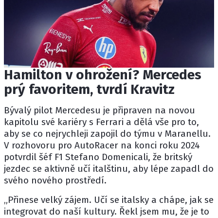
Hamilton v ohrožení? Mercedes
prý favoritem, tvrdí Kravitz
Bývalý pilot Mercedesu je připraven na novou
kapitolu své kariéry s Ferrari a dělá vše pro to,
aby se co nejrychleji zapojil do týmu v Maranellu.
V rozhovoru pro
AutoRacer
na konci roku 2024
potvrdil šéf F1 Stefano Domenicali, že britský
jezdec se aktivně učí italštinu, aby lépe zapadl do
svého nového prostředí.
„Přinese velký zájem. Učí se italsky a chápe, jak se
integrovat do naší kultury. Řekl jsem mu, že je to