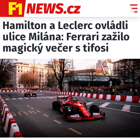
Hamilton a Leclerc ovládli
NOVINKY
GRAND PRIX
ulice Milána: Ferrari zažilo
magický večer s tifosi
PADDOCK LINE
TECHNIKA
HISTORIE GP
PROFILY JEZDCŮ
PROFILY TÝMŮ
ROZHOVORY
OSTATNÍ
SLEDUJTE NÁS NA
|