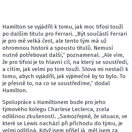
Hamilton se vyjádřil k tomu, jak moc tifosi touží
po dalším titulu pro Ferrari. „Být součástí Ferrari
je pro mě velká čest, ale tento tým má už
ohromnou historii a spoustu titulů. Nemusí
nutně potřebovat další,“ poznamenal. „Ale vím,
že pro tifosi je to hlavní cíl, na který se soustředí,
a cítím, jak velmi po tom touží. Slova mi nestačí k
tomu, abych vyjádřil, jak výjimečné by to bylo. To
je přesně to, na co se soustředíme,“ dodal
Hamilton.
Spolupráce s Hamiltonem bude pro jeho
týmového kolegu Charlese Leclerca, zcela
odlišnou zkušeností. „Samozřejmě, že situace, ve
které se Lewis nachází při příchodu do týmu, je
velmi odlišná. Když jsem přišel já, měl jsem za