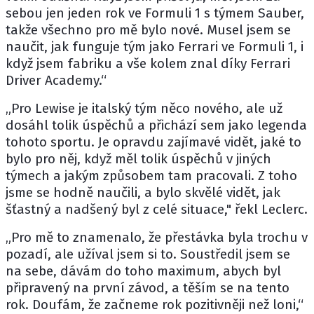
sebou jen jeden rok ve Formuli 1 s týmem Sauber,
takže všechno pro mě bylo nové. Musel jsem se
naučit, jak funguje tým jako Ferrari ve Formuli 1, i
když jsem fabriku a vše kolem znal díky Ferrari
Driver Academy.“
„Pro Lewise je italský tým něco nového, ale už
dosáhl tolik úspěchů a přichází sem jako legenda
tohoto sportu. Je opravdu zajímavé vidět, jaké to
bylo pro něj, když měl tolik úspěchů v jiných
týmech a jakým způsobem tam pracovali. Z toho
jsme se hodně naučili, a bylo skvělé vidět, jak
šťastný a nadšený byl z celé situace," řekl Leclerc.
„Pro mě to znamenalo, že přestávka byla trochu v
pozadí, ale užíval jsem si to. Soustředil jsem se
na sebe, dávám do toho maximum, abych byl
připravený na první závod, a těším se na tento
rok. Doufám, že začneme rok pozitivněji než loni,“