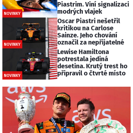
Piastrim. Viní signalizaci
modrých vlajek
NOVINKY
Oscar Piastri nešetřil
kritikou na Carlose
Sainze. Jeho chování
označil za nepřijatelné
NOVINKY
Lewise Hamiltona
potrestala jediná
desetina. Krutý trest ho
připravil o čtvrté místo
NOVINKY