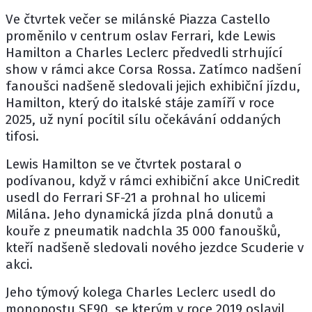
Ve čtvrtek večer se milánské Piazza Castello
proměnilo v centrum oslav
Ferrari
, kde
Lewis
Hamilton
a
Charles Leclerc
předvedli strhující
show v rámci akce Corsa Rossa. Zatímco nadšení
fanoušci nadšeně sledovali jejich exhibiční jízdu,
Hamilton, který do italské stáje zamíří v roce
2025, už nyní pocítil sílu očekávání oddaných
tifosi.
Lewis Hamilton se ve čtvrtek postaral o
podívanou, když v rámci exhibiční akce UniCredit
usedl do Ferrari SF-21 a prohnal ho ulicemi
Milána. Jeho dynamická jízda plná donutů a
kouře z pneumatik nadchla 35 000 fanoušků,
kteří nadšeně sledovali nového jezdce Scuderie v
akci.
Jeho týmový kolega Charles Leclerc usedl do
monopostu SF90, se kterým v roce 2019 oslavil