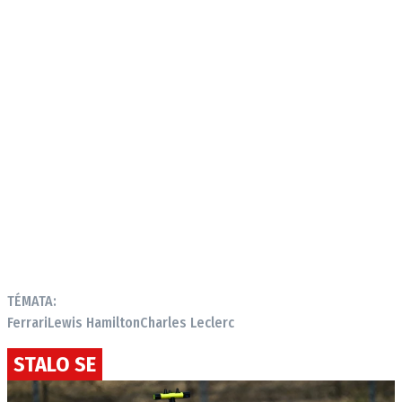
TÉMATA:
Ferrari
Lewis Hamilton
Charles Leclerc
STALO SE