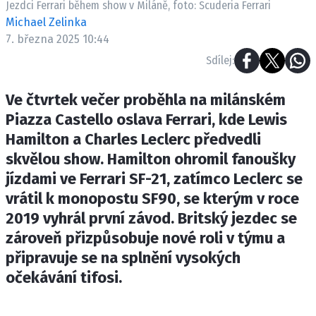
Jezdci Ferrari během show v Miláně, foto: Scuderia Ferrari
ETICKÝ KODEX
Michael Zelinka
KONTAKT
7. března 2025 10:44
VYDAVATEL
Sdílej:
INZERCE
OSOBNÍ ÚDAJE / COOKIES
Ve čtvrtek večer proběhla na milánském
Piazza Castello oslava Ferrari, kde Lewis
Hamilton a Charles Leclerc předvedli
skvělou show. Hamilton ohromil fanoušky
Provozovatelem serveru F1NEWS.cz je
jízdami ve Ferrari SF-21, zatímco Leclerc se
INCORP MEDIA GROUP s.r.o., IČ: 118 23 054
vrátil k monopostu SF90, se kterým v roce
2019 vyhrál první závod. Britský jezdec se
zároveň přizpůsobuje nové roli v týmu a
připravuje se na splnění vysokých
očekávání tifosi.