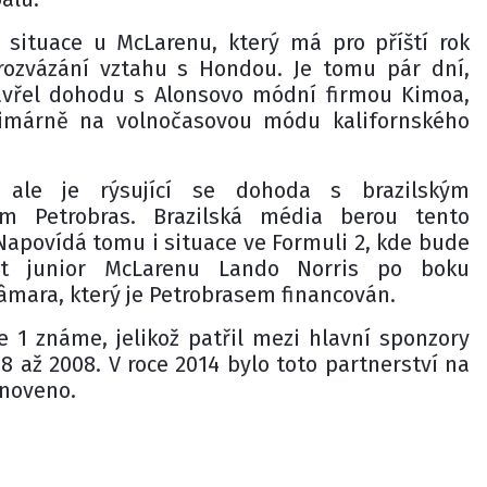
e situace u McLarenu, který má pro příští rok
ozvázání vztahu s Hondou. Je tomu pár dní,
vřel dohodu s Alonsovo módní firmou Kimoa,
rimárně na volnočasovou módu kalifornského
 ale je rýsující se dohoda s brazilským
em Petrobras. Brazilská média berou tento
Napovídá tomu i situace ve Formuli 2, kde bude
dit junior McLarenu Lando Norris po boku
Câmara, který je Petrobrasem financován.
e 1 známe, jelikož patřil mezi hlavní sponzory
8 až 2008. V roce 2014 bylo toto partnerství na
bnoveno.