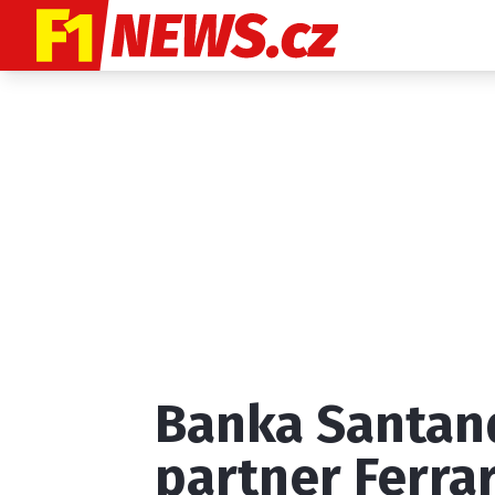
Etický kodex
K
Banka Santand
Provozovatelem
partner Ferrar