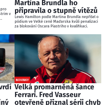
Martina Brundla ho
připravila o stupně vítězů
 pro
strim v
Lewis Hamilton podle Martina Brundla nepřišel o
pódium ve Velké ceně Maďarska kvůli penalizaci
dně
za blokování Oscara Piastriho v kvalifikaci.
u
NOVINKY
vrdí
Velká promarněná šance
Ferrari. Fred Vasseur
jný
otevřeně přiznal sérii chyb