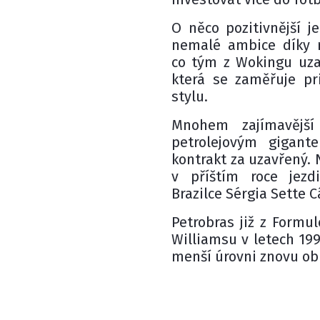
O něco pozitivnější j
nemalé ambice díky r
co tým z Wokingu uza
která se zaměřuje p
stylu.
Mnohem zajímavější
petrolejovým gigant
kontrakt za uzavřený. 
v příštím roce jez
Brazilce Sérgia Sette 
Petrobras již z Formul
Williamsu v letech 199
menší úrovni znovu o