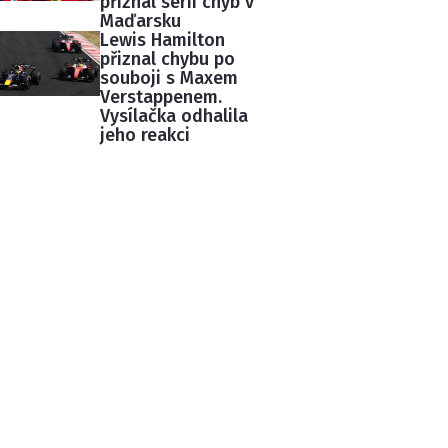
přiznal sérii chyb v
Maďarsku
Lewis Hamilton
přiznal chybu po
souboji s Maxem
Verstappenem.
Vysílačka odhalila
jeho reakci