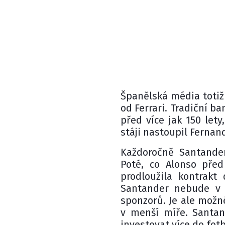
Španělská média totiž
od Ferrari. Tradiční b
před více jak 150 let
stáji nastoupil Fernan
Každoročně Santander
Poté, co Alonso před
prodloužila kontrakt
Santander nebude v p
sponzorů. Je ale možn
v menší míře. Santan
investovat více do fotb