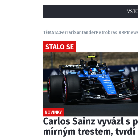
VSTO
TÉMATA:
Ferrari
Santander
Petrobras BR
F1new
STALO SE
NOVINKY
Carlos Sainz vyvázl s p
mírným trestem, tvrdí 