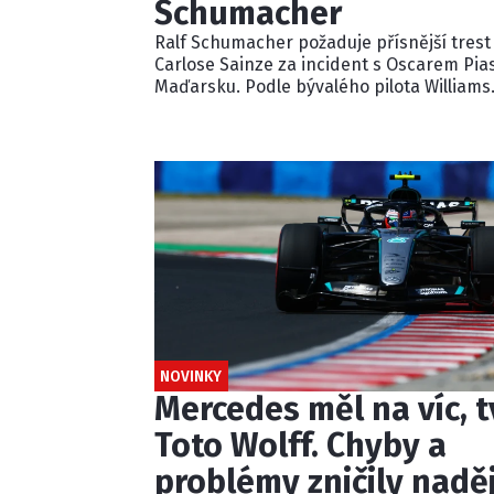
Schumacher
Ralf Schumacher požaduje přísnější trest
Carlose Sainze za incident s Oscarem Pia
Maďarsku. Podle bývalého pilota Williams
ignoroval několik modrých vlajek a násle
kolidoval s lídrem závodu. Pětisekundovo
penalizaci považuje Schumacher za
nedostatečnou.
NOVINKY
Mercedes měl na víc, t
Toto Wolff. Chyby a
problémy zničily nadě