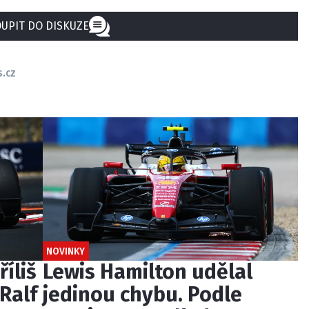
UPIT DO DISKUZE
s.cz
NOVINKY
říliš
Lewis Hamilton udělal
Ralf
jedinou chybu. Podle