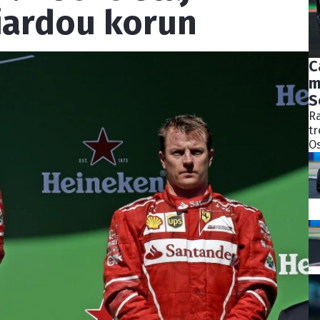
liardou korun
C
m
S
Ra
tr
Os
bý
ně
ko
Pě
S