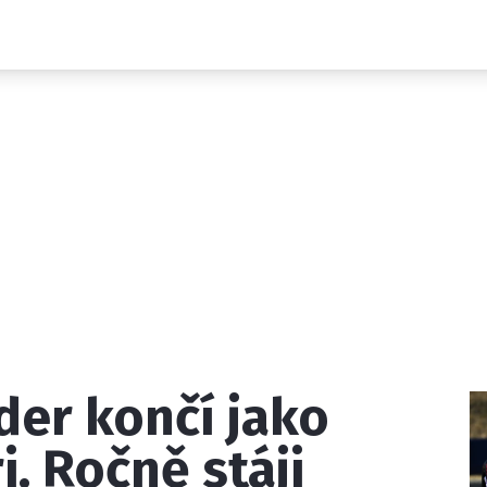
Novinky
Grand Prix
Rozhovory
Ostatní
Paddock Line
Technika
Historie GP
Profily jezdců
Profily týmů
ontakt
Vydavatel
Inzerce
Osobní údaje / Cookies
er končí jako
 serveru F1NEWS.cz je INCORP MEDIA GROUP s.r.o., IČ: 118 2
i. Ročně stáji