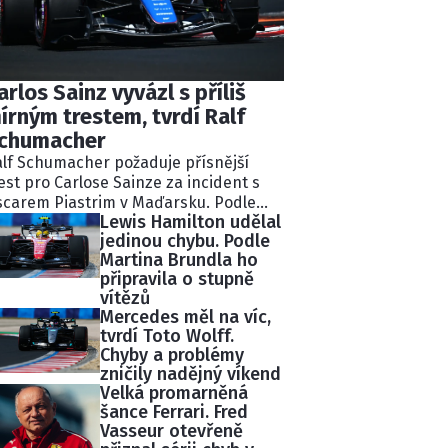
arlos Sainz vyvázl s příliš
írným trestem, tvrdí Ralf
chumacher
lf Schumacher požaduje přísnější
est pro Carlose Sainze za incident s
carem Piastrim v Maďarsku. Podle
Lewis Hamilton udělal
valého pilota Williams ignoroval
jedinou chybu. Podle
kolik modrých vlajek a následně
Martina Brundla ho
lidoval s lídrem závodu.
připravila o stupně
tisekundovou penalizaci považuje
vítězů
chumacher za nedostatečnou.
Mercedes měl na víc,
tvrdí Toto Wolff.
Chyby a problémy
zničily nadějný víkend
Velká promarněná
šance Ferrari. Fred
Vasseur otevřeně