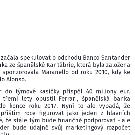
 začala spekulovat o odchodu Banco Santander
anka ze španělské Kantábrie, která byla založena
y, sponzorovala Maranello od roku 2010, kdy ke
do Alonso.
 do týmové kasičky přispěl 40 miliony eur.
 třemi lety opustil Ferrari, španělská banka
 do konce roku 2017. Nyní to ale vypadá, že
říštím roce figurovat jako jeden z hlavních
é, že stále tým bude finančně podporovat - ale
der bude údajně svůj marketingový rozpočet
alu.