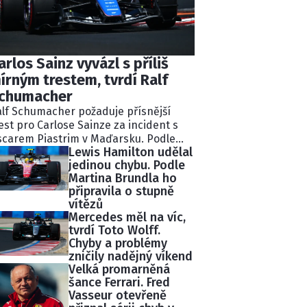
arlos Sainz vyvázl s příliš
írným trestem, tvrdí Ralf
chumacher
lf Schumacher požaduje přísnější
est pro Carlose Sainze za incident s
carem Piastrim v Maďarsku. Podle
Lewis Hamilton udělal
valého pilota Williams ignoroval
jedinou chybu. Podle
kolik modrých vlajek a následně
Martina Brundla ho
lidoval s lídrem závodu.
připravila o stupně
tisekundovou penalizaci považuje
vítězů
chumacher za nedostatečnou.
Mercedes měl na víc,
tvrdí Toto Wolff.
Chyby a problémy
zničily nadějný víkend
Velká promarněná
šance Ferrari. Fred
Vasseur otevřeně