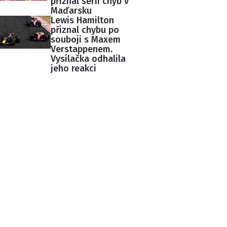
přiznal sérii chyb v
Maďarsku
Lewis Hamilton
přiznal chybu po
souboji s Maxem
Verstappenem.
Vysílačka odhalila
jeho reakci