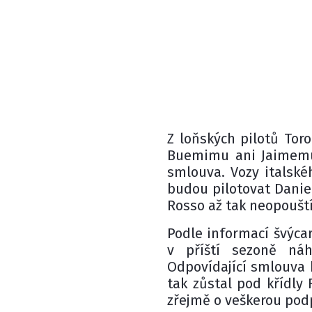
Z loňských pilotů Tor
Buemimu ani Jaimemu
smlouva. Vozy italské
budou pilotovat Daniel
Rosso až tak neopouští
Podle informací švýca
v příští sezoně ná
Odpovídající smlouva 
tak zůstal pod křídly 
zřejmě o veškerou pod