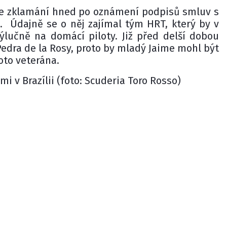
je zklamání hned po oznámení podpisů smluv s
 Údajně se o něj zajímal tým HRT, který by v
výlučně na domácí piloty. Již před delší dobou
 Pedra de la Rosy, proto by mladý Jaime mohl být
to veterána.
i v Brazílii (foto: Scuderia Toro Rosso)