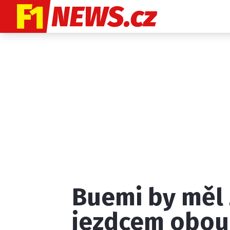
Etický kodex
K
Buemi by měl 
Provozovatelem
jezdcem obou