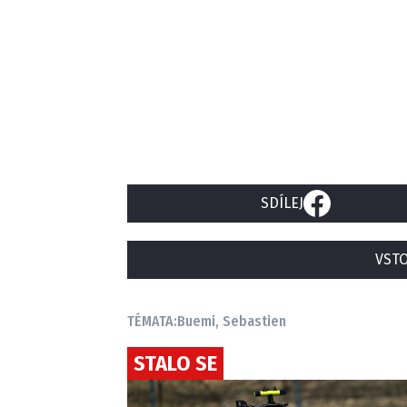
SDÍLEJ
VSTO
TÉMATA:
Buemi, Sebastien
STALO SE