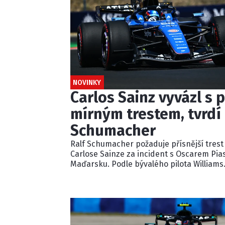
NOVINKY
Carlos Sainz vyvázl s p
mírným trestem, tvrdí 
Schumacher
Ralf Schumacher požaduje přísnější trest
Carlose Sainze za incident s Oscarem Pia
Maďarsku. Podle bývalého pilota Williams
ignoroval několik modrých vlajek a násle
kolidoval s lídrem závodu. Pětisekundovo
penalizaci považuje Schumacher za
nedostatečnou.