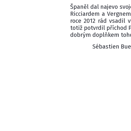
Španěl dal najevo svo
Ricciardem a Vergnem.
roce 2012 rád vsadil 
totiž potvrdil příchod
dobrým doplňkem toho
Sébastien Buem