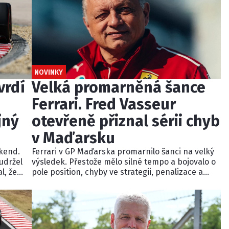
NOVINKY
vrdí
Velká promarněná šance
Ferrari. Fred Vasseur
jný
otevřeně přiznal sérii chyb
v Maďarsku
kend.
Ferrari v GP Maďarska promarnilo šanci na velký
 udržel
výsledek. Přestože mělo silné tempo a bojovalo o
l, že
pole position, chyby ve strategii, penalizace a
špatná realizace závodu připravily Hamiltona i
tem
Leclerca o pódium. Šéf týmu Fred Vasseur přiznal,
ci
že se v neděli pokazilo téměř vše.