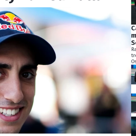
C
m
S
Ra
tr
Os
bý
ně
ko
Pě
S