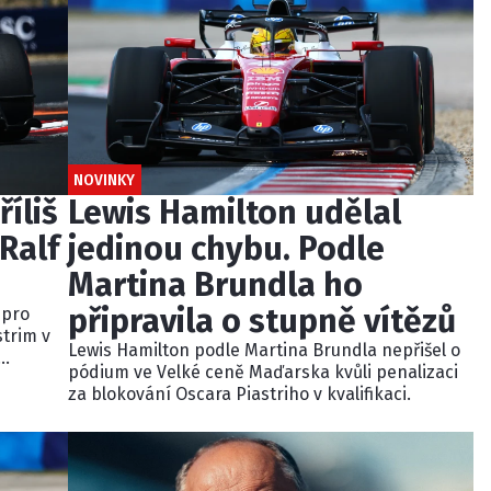
NOVINKY
říliš
Lewis Hamilton udělal
Ralf
jedinou chybu. Podle
Martina Brundla ho
připravila o stupně vítězů
 pro
strim v
Lewis Hamilton podle Martina Brundla nepřišel o
pódium ve Velké ceně Maďarska kvůli penalizaci
dně
za blokování Oscara Piastriho v kvalifikaci.
u