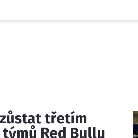
Novinky
Grand Prix
Rozhovory
Ostatní
Paddock Line
Technika
Historie GP
Profily jezdců
Profily týmů
ontakt
Vydavatel
Inzerce
Osobní údaje / Cookies
zůstat třetím
 serveru F1NEWS.cz je INCORP MEDIA GROUP s.r.o., IČ: 118 2
 týmů Red Bullu