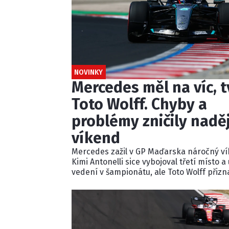
NOVINKY
Mercedes měl na víc, t
Toto Wolff. Chyby a
problémy zničily nadě
víkend
Mercedes zažil v GP Maďarska náročný ví
Kimi Antonelli sice vybojoval třetí místo a
vedení v šampionátu, ale Toto Wolff přizna
tým celý víkend pouze doháněl soupeře.
Problémy s nastavením, technikou i star
George Russella připravily Mercedes o šan
bojovat o vítězství.