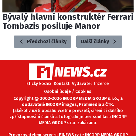
Bývalý hlavní konstruktér Ferrari
Tombazis posiluje Manor
Předchozí články
Další články
Etický kodex
Kontakt
Vydavatel
Inzerce
Osobní údaje / Cookies
Copyright @ 2002-2026 INCORP MEDIA GROUP s.r.o., a
dodavatelé INCORP images, Profimedia a ČTK.
Jakékoliv užití obsahu včetne převzetí, šíření či dalšího
zpřístupňování článků a fotografií je bez souhlasu INCORP
MEDIA GROUP s.r.o. zakázáno.
Provozovatelem serveru F1NEWS.cz je INCORP MEDIA GROUP