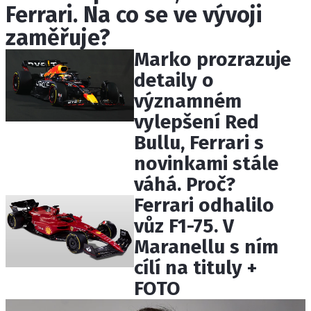
Ferrari. Na co se ve vývoji
ETICKÝ KODEX
KONTAKT
zaměřuje?
VYDAVATEL
Marko prozrazuje
INZERCE
detaily o
OSOBNÍ ÚDAJE / COOKIES
významném
vylepšení Red
Bullu, Ferrari s
novinkami stále
Provozovatelem serveru F1NEWS.cz je
váhá. Proč?
INCORP MEDIA GROUP s.r.o., IČ: 118 23 054
Ferrari odhalilo
vůz F1-75. V
Maranellu s ním
cílí na tituly +
FOTO