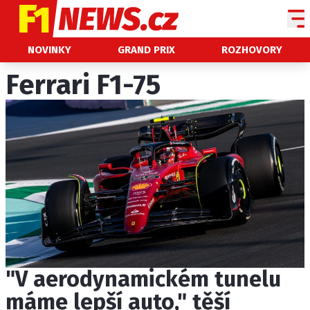
NOVINKY
NOVINKY
GRAND PRIX
ROZHOVORY
GRAND PRIX
Ferrari F1-75
PADDOCK LINE
TECHNIKA
HISTORIE GP
PROFILY JEZDCŮ
PROFILY TÝMŮ
ROZHOVORY
OSTATNÍ
"V aerodynamickém tunelu
SLEDUJTE NÁS NA
|
máme lepší auto," těší