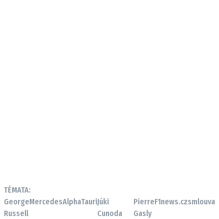
TÉMATA:
George
Mercedes
AlphaTauri
Júki
Pierre
F1news.cz
smlouva
Russell
Cunoda
Gasly