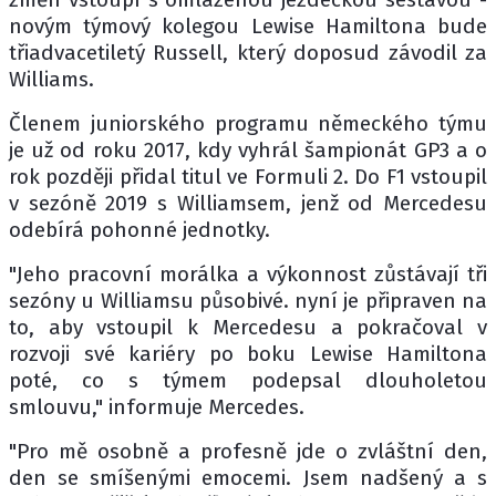
novým týmový kolegou Lewise Hamiltona bude
třiadvacetiletý Russell, který doposud závodil za
Williams.
Členem juniorského programu německého týmu
je už od roku 2017, kdy vyhrál šampionát GP3 a o
rok později přidal titul ve Formuli 2. Do F1 vstoupil
v sezóně 2019 s Williamsem, jenž od Mercedesu
odebírá pohonné jednotky.
"Jeho pracovní morálka a výkonnost zůstávají tři
sezóny u Williamsu působivé. nyní je připraven na
to, aby vstoupil k Mercedesu a pokračoval v
rozvoji své kariéry po boku Lewise Hamiltona
poté, co s týmem podepsal dlouholetou
smlouvu," informuje Mercedes.
"Pro mě osobně a profesně jde o zvláštní den,
den se smíšenými emocemi. Jsem nadšený a s