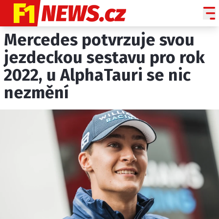
Mercedes potvrzuje svou
NOVINKY
GRAND PRIX
jezdeckou sestavu pro rok
2022, u AlphaTauri se nic
PADDOCK LINE
nezmění
TECHNIKA
HISTORIE GP
PROFILY JEZDCŮ
PROFILY TÝMŮ
ROZHOVORY
OSTATNÍ
SLEDUJTE NÁS NA
|