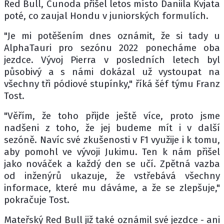
Red Bull, Cunoda přišel letos místo Daniila Kvjata
poté, co zaujal Hondu v juniorských formulích.
"Je mi potěšením dnes oznámit, že si tady u
AlphaTauri pro sezónu 2022 ponecháme oba
jezdce. Vývoj Pierra v posledních letech byl
působivý a s námi dokázal už vystoupat na
všechny tři pódiové stupínky," říká šéf týmu Franz
Tost.
"Věřím, že toho přijde ještě více, proto jsme
nadšeni z toho, že jej budeme mít i v další
sezóně. Navíc své zkušenosti v F1 využije i k tomu,
aby pomohl ve vývoji Jukimu. Ten k nám přišel
jako nováček a každý den se učí. Zpětná vazba
od inženýrů ukazuje, že vstřebává všechny
informace, které mu dáváme, a že se zlepšuje,"
pokračuje Tost.
Mateřský Red Bull již také oznámil své jezdce - ani