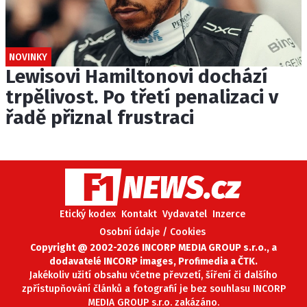
NOVINKY
Lewisovi Hamiltonovi dochází
trpělivost. Po třetí penalizaci v
řadě přiznal frustraci
Etický kodex
Kontakt
Vydavatel
Inzerce
Osobní údaje / Cookies
Copyright @ 2002-2026 INCORP MEDIA GROUP s.r.o., a
dodavatelé INCORP images, Profimedia a ČTK.
Jakékoliv užití obsahu včetne převzetí, šíření či dalšího
zpřístupňování článků a fotografií je bez souhlasu INCORP
MEDIA GROUP s.r.o. zakázáno.