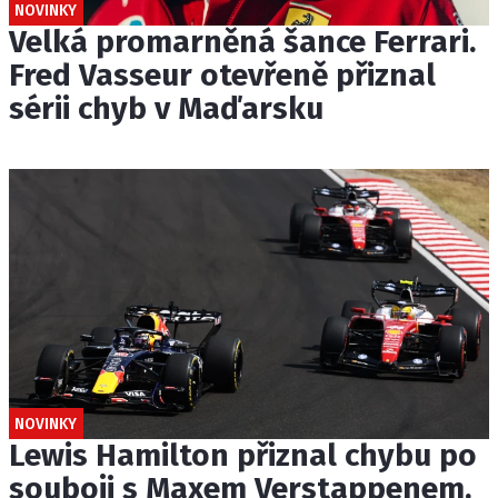
NOVINKY
Velká promarněná šance Ferrari.
Fred Vasseur otevřeně přiznal
sérii chyb v Maďarsku
NOVINKY
Lewis Hamilton přiznal chybu po
souboji s Maxem Verstappenem.