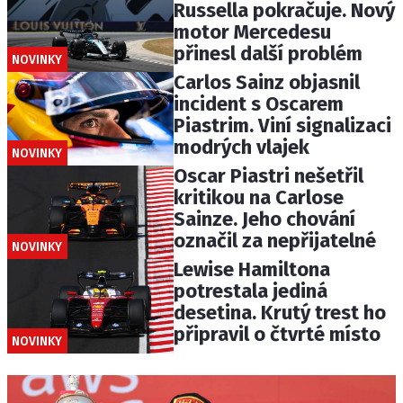
Russella pokračuje. Nový
motor Mercedesu
přinesl další problém
NOVINKY
Carlos Sainz objasnil
incident s Oscarem
Piastrim. Viní signalizaci
modrých vlajek
NOVINKY
Oscar Piastri nešetřil
kritikou na Carlose
Sainze. Jeho chování
označil za nepřijatelné
NOVINKY
Lewise Hamiltona
potrestala jediná
desetina. Krutý trest ho
připravil o čtvrté místo
NOVINKY