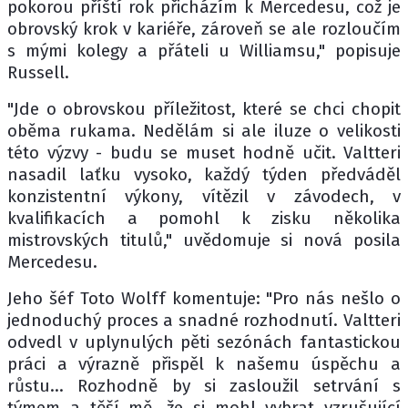
pokorou příští rok přicházím k Mercedesu, což je
obrovský krok v kariéře, zároveň se ale rozloučím
s mými kolegy a přáteli u Williamsu," popisuje
Russell.
"Jde o obrovskou příležitost, které se chci chopit
oběma rukama. Nedělám si ale iluze o velikosti
této výzvy - budu se muset hodně učit. Valtteri
nasadil laťku vysoko, každý týden předváděl
konzistentní výkony, vítězil v závodech, v
kvalifikacích a pomohl k zisku několika
mistrovských titulů," uvědomuje si nová posila
Mercedesu.
Jeho šéf Toto Wolff komentuje: "Pro nás nešlo o
jednoduchý proces a snadné rozhodnutí. Valtteri
odvedl v uplynulých pěti sezónách fantastickou
práci a výrazně přispěl k našemu úspěchu a
růstu... Rozhodně by si zasloužil setrvání s
týmem a těší mě, že si mohl vybrat vzrušující