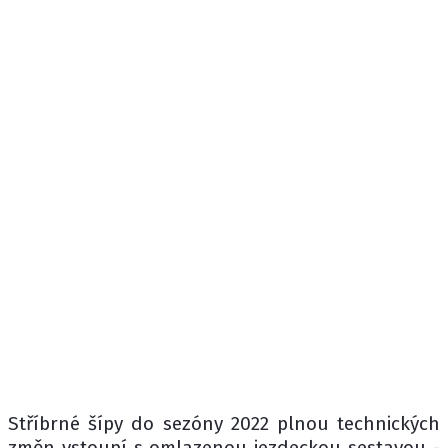
Stříbrné šípy do sezóny 2022 plnou technických
změn vstoupí s omlazenou jezdeckou sestavou -