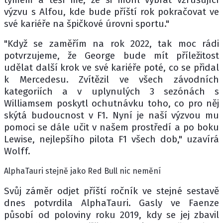
výzvu s Alfou, kde bude příští rok pokračovat ve
své kariéře na špičkové úrovni sportu."
"Když se zaměřím na rok 2022, tak moc rádi
potvrzujeme, že George bude mít příležitost
udělat další krok ve své kariéře poté, co se přidal
k Mercedesu. Zvítězil ve všech závodních
kategoriích a v uplynulých 3 sezónách s
Williamsem poskytl ochutnávku toho, co pro něj
skýtá budoucnost v F1. Nyní je naší výzvou mu
pomoci se dále učit v našem prostředí a po boku
Lewise, nejlepšího pilota F1 všech dob," uzavírá
Wolff.
AlphaTauri stejně jako Red Bull nic nemění
Svůj záměr odjet příští ročník ve stejné sestavě
dnes potvrdila AlphaTauri. Gasly ve Faenze
působí od poloviny roku 2019, kdy se jej zbavil