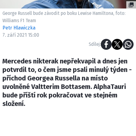
ETICKÝ KODEX
KONTAKT
George Russell bude závodit po boku Lewise Hamiltona, foto:
Williams F1 Team
VYDAVATEL
Petr Hlawiczka
INZERCE
7. září 2021 15:00
OSOBNÍ ÚDAJE / COOKIES
Sdílej:
Mercedes nikterak nepřekvapil a dnes jen
potvrdil to, o čem jsme psali minulý týden -
Provozovatelem serveru F1NEWS.cz je
příchod Georgea Russella na místo
INCORP MEDIA GROUP s.r.o., IČ: 118 23 054
uvolněné Valtterim Bottasem. AlphaTauri
bude příští rok pokračovat ve stejném
složení.