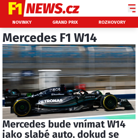
NOVINKY
NOVINKY
GRAND PRIX
ROZHOVORY
GRAND PRIX
Mercedes F1 W14
PADDOCK LINE
TECHNIKA
HISTORIE GP
PROFILY JEZDCŮ
PROFILY TÝMŮ
ROZHOVORY
OSTATNÍ
Mercedes bude vnímat W14
SLEDUJTE NÁS NA
|
jako slabé auto, dokud se