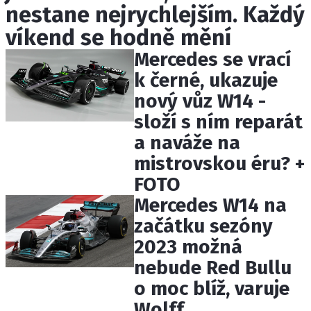
nestane nejrychlejším. Každý
ETICKÝ KODEX
KONTAKT
víkend se hodně mění
VYDAVATEL
Mercedes se vrací
INZERCE
k černé, ukazuje
OSOBNÍ ÚDAJE / COOKIES
nový vůz W14 -
složí s ním reparát
a naváže na
mistrovskou éru? +
Provozovatelem serveru F1NEWS.cz je
FOTO
INCORP MEDIA GROUP s.r.o., IČ: 118 23 054
Mercedes W14 na
začátku sezóny
2023 možná
nebude Red Bullu
o moc blíž, varuje
Wolff