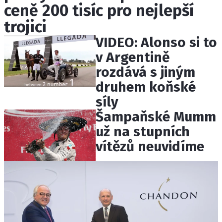
ceně 200 tisíc pro nejlepší
ETICKÝ KODEX
KONTAKT
trojici
VYDAVATEL
VIDEO: Alonso si to
INZERCE
v Argentině
OSOBNÍ ÚDAJE / COOKIES
rozdává s jiným
druhem koňské
síly
Šampaňské Mumm
Provozovatelem serveru F1NEWS.cz je
už na stupních
INCORP MEDIA GROUP s.r.o., IČ: 118 23 054
vítězů neuvidíme