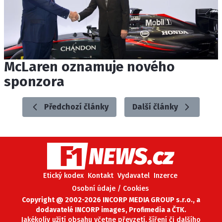
McLaren oznamuje nového
sponzora
Předchozí články
Další články
Etický kodex
Kontakt
Vydavatel
Inzerce
Osobní údaje / Cookies
Copyright @ 2002-2026 INCORP MEDIA GROUP s.r.o., a
dodavatelé INCORP images, Profimedia a ČTK.
Jakékoliv užití obsahu včetne převzetí, šíření či dalšího