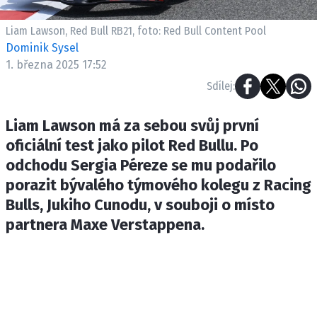
ETICKÝ KODEX
KONTAKT
Liam Lawson, Red Bull RB21, foto: Red Bull Content Pool
Dominik Sysel
VYDAVATEL
1. března 2025 17:52
INZERCE
Sdílej:
OSOBNÍ ÚDAJE / COOKIES
Liam Lawson má za sebou svůj první
oficiální test jako pilot Red Bullu. Po
odchodu Sergia Péreze se mu podařilo
Provozovatelem serveru F1NEWS.cz je
porazit bývalého týmového kolegu z Racing
INCORP MEDIA GROUP s.r.o., IČ: 118 23 054
Bulls, Jukiho Cunodu, v souboji o místo
partnera Maxe Verstappena.