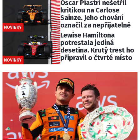
Oscar Piastri nešetřil
kritikou na Carlose
Sainze. Jeho chování
označil za nepřijatelné
NOVINKY
Lewise Hamiltona
potrestala jediná
desetina. Krutý trest ho
připravil o čtvrté místo
NOVINKY