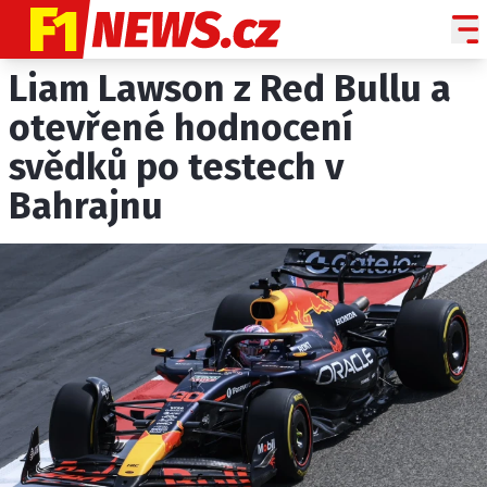
Liam Lawson z Red Bullu a
NOVINKY
GRAND PRIX
otevřené hodnocení
svědků po testech v
PADDOCK LINE
Bahrajnu
TECHNIKA
HISTORIE GP
PROFILY JEZDCŮ
PROFILY TÝMŮ
ROZHOVORY
OSTATNÍ
SLEDUJTE NÁS NA
|