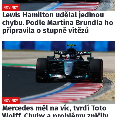
NOVINKY
Lewis Hamilton udělal jedinou
chybu. Podle Martina Brundla ho
připravila o stupně vítězů
NOVINKY
Mercedes měl na víc, tvrdí Toto
Wolff. Chyby a problémy zničily