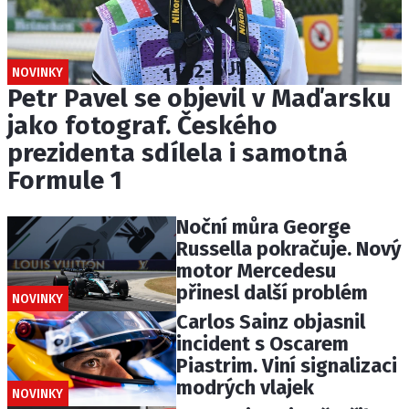
NOVINKY
Petr Pavel se objevil v Maďarsku
jako fotograf. Českého
prezidenta sdílela i samotná
Formule 1
Noční můra George
Russella pokračuje. Nový
motor Mercedesu
přinesl další problém
NOVINKY
Carlos Sainz objasnil
incident s Oscarem
Piastrim. Viní signalizaci
modrých vlajek
NOVINKY