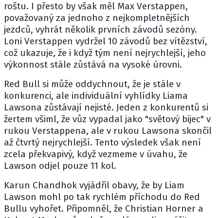
roštu. I přesto by však měl Max Verstappen,
považovaný za jednoho z nejkompletnějších
jezdců, vyhrát několik prvních závodů sezóny.
Loni Verstappen vydržel 10 závodů bez vítězství,
což ukazuje, že i když tým není nejrychlejší, jeho
výkonnost stále zůstává na vysoké úrovni.
Red Bull si může oddychnout, že je stále v
konkurenci, ale individuální vyhlídky Liama
Lawsona zůstávají nejisté. Jeden z konkurentů si
žertem všiml, že vůz vypadal jako "světový bijec" v
rukou Verstappena, ale v rukou Lawsona skončil
až čtvrtý nejrychlejší. Tento výsledek však není
zcela překvapivý, když vezmeme v úvahu, že
Lawson odjel pouze 11 kol.
Karun Chandhok
vyjádřil obavy, že by Liam
Lawson mohl po tak rychlém příchodu do Red
Bullu vyhořet. Připomněl, že Christian Horner a