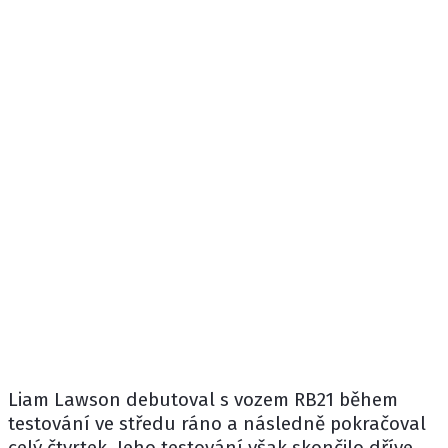
Liam Lawson
debutoval s vozem
RB21
během
testování
ve středu ráno
a následně pokračoval
celý čtvrtek. Jeho testování však skončilo dříve