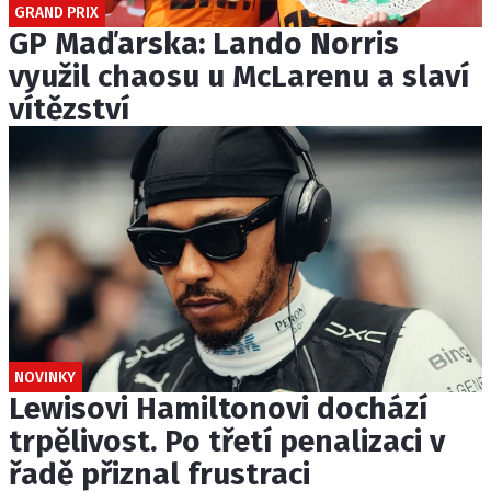
GRAND PRIX
GP Maďarska: Lando Norris
využil chaosu u McLarenu a slaví
vítězství
NOVINKY
Lewisovi Hamiltonovi dochází
trpělivost. Po třetí penalizaci v
řadě přiznal frustraci