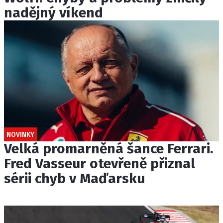
nadějný víkend
NOVINKY
Velká promarněná šance Ferrari.
Fred Vasseur otevřeně přiznal
sérii chyb v Maďarsku