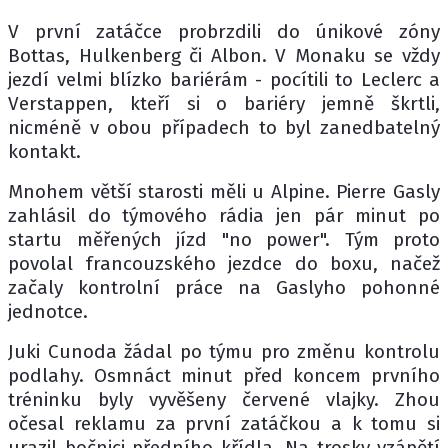
V první zatáčce probrzdili do únikové zóny
Bottas, Hulkenberg či Albon. V Monaku se vždy
jezdí velmi blízko bariérám - pocítili to Leclerc a
Verstappen, kteří si o bariéry jemně škrtli,
nicméně v obou případech to byl zanedbatelný
kontakt.
Mnohem větší starosti měli u Alpine. Pierre Gasly
zahlásil do týmového rádia jen pár minut po
startu měřených jízd "no power". Tým proto
povolal francouzského jezdce do boxu, načež
začaly kontrolní práce na Gaslyho pohonné
jednotce.
Juki Cunoda žádal po týmu pro změnu kontrolu
podlahy. Osmnáct minut před koncem prvního
tréninku byly vyvěšeny červené vlajky. Zhou
očesal reklamu za první zatáčkou a k tomu si
urazil bočnici předního křídla. Na trosky vzápětí