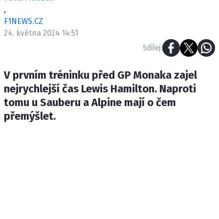
ETICKÝ KODEX
,
KONTAKT
F1NEWS.CZ
24. května 2024 14:51
VYDAVATEL
Sdílej:
INZERCE
OSOBNÍ ÚDAJE / COOKIES
V prvním tréninku před GP Monaka zajel
nejrychlejší čas Lewis Hamilton. Naproti
tomu u Sauberu a Alpine mají o čem
přemýšlet.
Provozovatelem serveru F1NEWS.cz je
INCORP MEDIA GROUP s.r.o., IČ: 118 23 054