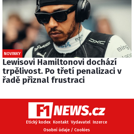
NOVINKY
Lewisovi Hamiltonovi dochází
trpělivost. Po třetí penalizaci v
řadě přiznal frustraci
Etický kodex
Kontakt
Vydavatel
Inzerce
Osobní údaje / Cookies