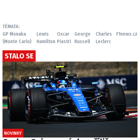
TÉMATA:
GP Monaka
Lewis
Oscar
George
Charles
F1news.cz
(Monte Carlo)
Hamilton
Piastri
Russell
Leclerc
STALO SE
NOVINKY