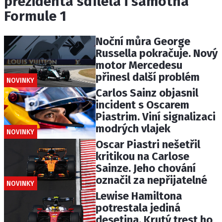
prezidenta sdílela i samotná
Formule 1
Noční můra George
Russella pokračuje. Nový
motor Mercedesu
přinesl další problém
NOVINKY
Carlos Sainz objasnil
incident s Oscarem
Piastrim. Viní signalizaci
modrých vlajek
NOVINKY
Oscar Piastri nešetřil
kritikou na Carlose
Sainze. Jeho chování
označil za nepřijatelné
NOVINKY
Lewise Hamiltona
potrestala jediná
desetina. Krutý trest ho