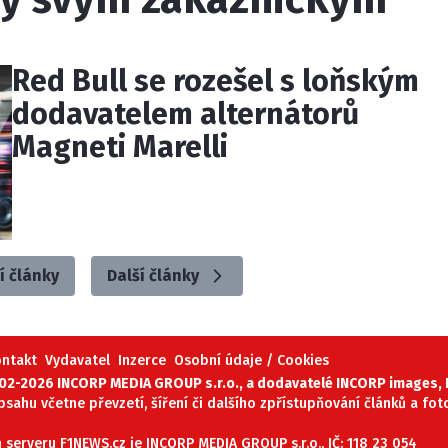
Red Bull se rozešel s loňským
dodavatelem alternátorů
Magneti Marelli
í články
Další články
ontakt
Vydavatel
Inzerce
Osobní údaje / Cookies
02-2026 INCORP MEDIA GROUP s.r.o., a dodavatelé INCORP images, P
obsahu včetne převzetí, šíření či dalšího zpřístupňování článků a fo
serveru F1NEWS.cz je INCORP MEDIA GROUP s.r.o., IČ: 118 23 054