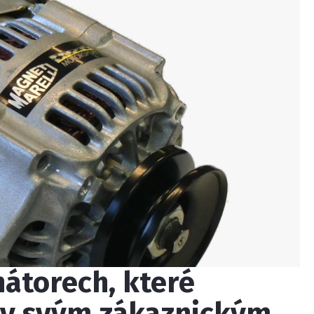
nátorech, které
ry svým zákaznickým