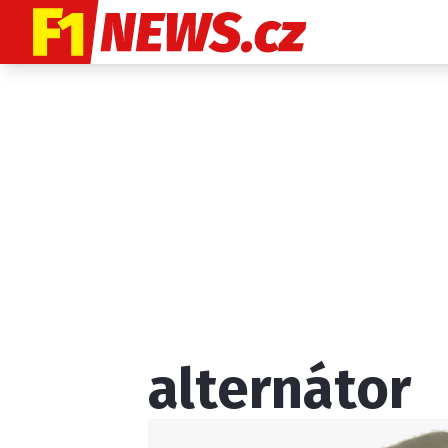
Etický kodex
K
alternátor
Provozovatelem