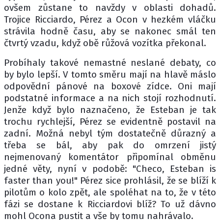
ovšem zůstane to navždy v oblasti dohadů.
Trojice Ricciardo, Pérez a Ocon v hezkém vláčku
strávila hodně času, aby se nakonec smál ten
čtvrtý vzadu, když obě růžová vozítka překonal.
Probíhaly takové nemastné neslané debaty, co
by bylo lepší. V tomto směru mají na hlavě máslo
odpovědní pánové na boxové zídce. Oni mají
podstatné informace a na nich stojí rozhodnutí.
Jenže když bylo naznačeno, že Esteban je tak
trochu rychlejší, Pérez se evidentně postavil na
zadní. Možná nebyl tým dostatečně důrazný a
třeba se bál, aby pak do omrzení jistý
nejmenovaný komentátor připomínal obměnu
jedné věty, nyní v podobě: "Checo, Esteban is
faster than you!" Pérez sice prohlásil, že se blíží k
pilotům o kolo zpět, ale spoléhat na to, že v této
fázi se dostane k Ricciardovi blíž? To už dávno
mohl Ocona pustit a vše by tomu nahrávalo.