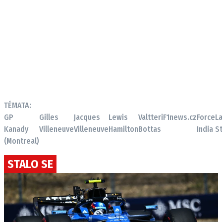
TÉMATA:
GP
Gilles
Jacques
Lewis
Valtteri
F1news.cz
Force
L
Kanady
Villeneuve
Villeneuve
Hamilton
Bottas
India
St
(Montreal)
STALO SE