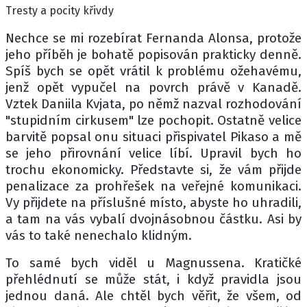
Tresty a pocity křivdy
Nechce se mi rozebírat Fernanda Alonsa, protože
jeho příběh je bohatě popisován prakticky denně.
Spíš bych se opět vrátil k problému ožehavému,
jenž opět vypučel na povrch právě v Kanadě.
Vztek Daniila Kvjata, po němž nazval rozhodování
"stupidním cirkusem" lze pochopit. Ostatně velice
barvitě popsal onu situaci přispivatel Pikaso a mě
se jeho přirovnání velice líbí. Upravil bych ho
trochu ekonomicky. Představte si, že vám přijde
penalizace za prohřešek na veřejné komunikaci.
Vy přijdete na příslušné místo, abyste ho uhradili,
a tam na vás vybalí dvojnásobnou částku. Asi by
vás to také nenechalo klidným.
To samé bych viděl u Magnussena. Kratičké
přehlédnutí se může stát, i když pravidla jsou
jednou daná. Ale chtěl bych věřit, že všem, od