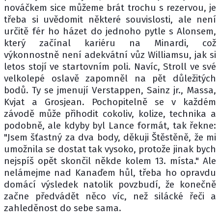
nováčkem sice můžeme brát trochu s rezervou, je
třeba si uvědomit některé souvislosti, ale není
určitě fér ho házet do jednoho pytle s Alonsem,
který začínal kariéru na Minardi, což
výkonnostně není adekvátní vůz Williamsu, jak si
letos stojí ve startovním poli. Navíc, Stroll ve své
velkolepé oslavě zapomněl na pět důležitých
bodů. Ty se jmenují Verstappen, Sainz jr., Massa,
Kvjat a Grosjean. Pochopitelně se v každém
závodě může přihodit cokoliv, kolize, technika a
podobně, ale kdyby byl Lance formát, tak řekne:
"Jsem šťastný za dva body, děkuji Štěstěně, že mi
umožnila se dostat tak vysoko, protože jinak bych
nejspíš opět skončil někde kolem 13. místa." Ale
nelámejme nad Kanaďem hůl, třeba ho opravdu
domácí výsledek natolik povzbudí, že konečně
začne předvádět něco víc, než silácké řeči a
zahleděnost do sebe sama.