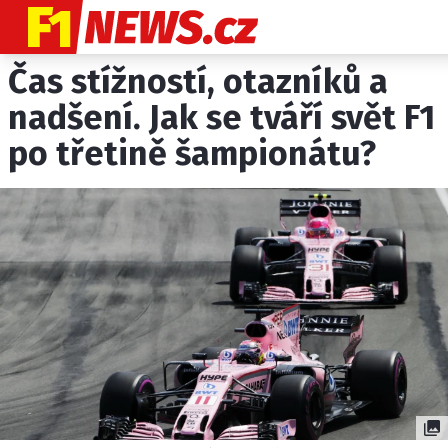
Čas stížností, otazníků a
NOVINKY
GRAND PRIX
nadšení. Jak se tváří svět F1
po třetině šampionátu?
PADDOCK LINE
TECHNIKA
HISTORIE GP
PROFILY JEZDCŮ
PROFILY TÝMŮ
ROZHOVORY
OSTATNÍ
SLEDUJTE NÁS NA
|