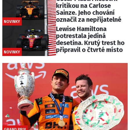
kritikou na Carlose
Sainze. Jeho chování
označil za nepřijatelné
NOVINKY
Lewise Hamiltona
potrestala jediná
desetina. Krutý trest ho
připravil o čtvrté místo
NOVINKY
GRAND PRIX