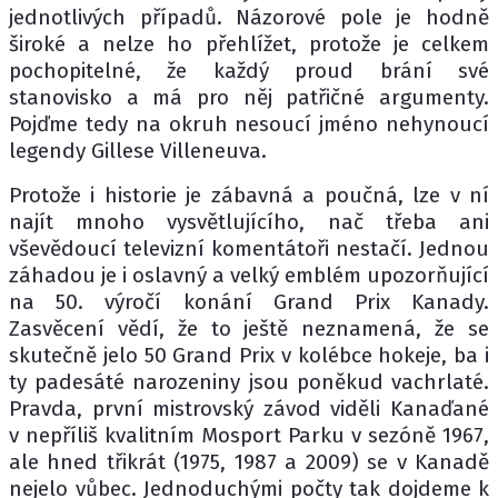
jednotlivých případů. Názorové pole je hodně
široké a nelze ho přehlížet, protože je celkem
pochopitelné, že každý proud brání své
stanovisko a má pro něj patřičné argumenty.
Pojďme tedy na okruh nesoucí jméno nehynoucí
legendy Gillese Villeneuva.
Protože i historie je zábavná a poučná, lze v ní
najít mnoho vysvětlujícího, nač třeba ani
vševědoucí televizní komentátoři nestačí. Jednou
záhadou je i oslavný a velký emblém upozorňující
na 50. výročí konání Grand Prix Kanady.
Zasvěcení vědí, že to ještě neznamená, že se
skutečně jelo 50 Grand Prix v kolébce hokeje, ba i
ty padesáté narozeniny jsou poněkud vachrlaté.
Pravda, první mistrovský závod viděli Kanaďané
v nepříliš kvalitním Mosport Parku v sezóně 1967,
ale hned třikrát (1975, 1987 a 2009) se v Kanadě
nejelo vůbec. Jednoduchými počty tak dojdeme k