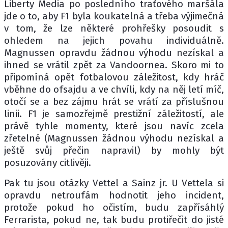
Liberty Media po posledního traťového maršála
jde o to, aby F1 byla koukatelná a třeba výjimečná
v tom, že lze některé prohřešky posoudit s
ohledem na jejich povahu individuálně.
Magnussen opravdu žádnou výhodu nezískal a
ihned se vrátil zpět za Vandoornea. Skoro mi to
připomíná opět fotbalovou záležitost, kdy hráč
vběhne do ofsajdu a ve chvíli, kdy na něj letí míč,
otočí se a bez zájmu hrát se vrátí za příslušnou
linii. F1 je samozřejmě prestižní záležitostí, ale
právě tyhle momenty, které jsou navíc zcela
zřetelné (Magnussen žádnou výhodu nezískal a
ještě svůj přečin napravil) by mohly být
posuzovány citlivěji.
Pak tu jsou otázky Vettel a Sainz jr. U Vettela si
opravdu netroufám hodnotit jeho incident,
protože pokud ho očistím, budu zapřísáhlý
Ferrarista, pokud ne, tak budu protiřečit do jisté