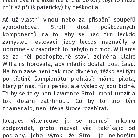
znít až příliš pateticky) by neškodila.
Ať už vlastní vinou nebo za přispění soupeřů
vyprodukoval Stroll dost poškozených
komponentů na to, aby se nad tím leckdo
zamyslel. Testovací jízdy leccos naznačily a
upřímně - v závodech to nebylo nic moc. Williams
se za něj pochopitelně staví, zejména Claire
Williams horovala, aby mladík dostal dost času.
Na tom zase není tak moc divného, těžko asi tým
po třetině šampionátu prohlásí: máme pilota,
který přinesl fůru peněz, ale výsledky jsou bídné.
To by se taky pan Lawrence Stroll mohl urazit a
tok dolarů zatrhnout. Co by to pro tým
znamenalo, není třeba široce rozebírat.
Jacques Villeneuve jr. se nemusí nikomu
zodpovídat, proto nazval věci takříkajíc od
podlahy. Jeho výrok, že Stroll je nejhorším