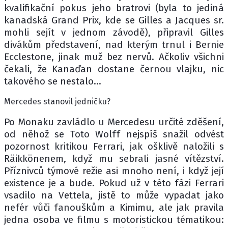
kvalifikační pokus jeho bratrovi (byla to jediná
kanadská Grand Prix, kde se Gilles a Jacques sr.
mohli sejít v jednom závodě), připravil Gilles
divákům představení, nad kterým trnul i Bernie
Ecclestone, jinak muž bez nervů. Ačkoliv všichni
čekali, že Kanaďan dostane černou vlajku, nic
takového se nestalo...
Mercedes stanovil jedničku?
Po Monaku zavládlo u Mercedesu určité zděšení,
od něhož se Toto Wolff nejspíš snažil odvést
pozornost kritikou Ferrari, jak ošklivě naložili s
Räikkönenem, když mu sebrali jasné vítězství.
Příznivců týmové režie asi mnoho není, i když její
existence je a bude. Pokud už v této fázi Ferrari
vsadilo na Vettela, jistě to může vypadat jako
nefér vůči fanouškům a Kimimu, ale jak pravila
jedna osoba ve filmu s motoristickou tématikou: