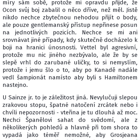
míry sám sobě, protože mi opravdu přijde, že
Ocon svůj boj zabalil o něco dříve, než měl. Jistě
nikdo nechce zbytečnou nehodou přijít o body,
ale pouze gentlemanský přístup nepřinese posun
na jednotlivých pozicích. Nechce se mi ani
srovnávat jiné případy, kdy skutečně docházelo k
boji na hranici únosnosti. Vettel byl agresivní,
protože mu nic jiného nezbývalo, ale že by se
slepě vrhl do zarubané uličky, to si nemyslím,
protože i jemu šlo o to, aby po Kanadě nadále
vedl šampionát namísto aby byli s Hamiltonem
nastejno.
U Sainze jr. to je záležitost jiná. Nevylučuji slepou
zrakovou stopu, špatné natočení zrcátek nebo i
chvíli nepozornosti - vteřina je tu dlouhá až moc.
Nechci Španělovi sahat do svědomí, ale z
několikerých pohledů a hlavně při tom shora to
vypadá jako téměř nemožné, aby Grosjeana