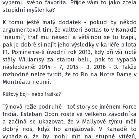
vyberou svého favorita. Přijde vám to jako zcela
stupidní myšlenka?
K tomu ještě malý dodatek - pokud by někdo
argumentoval tím, že Valtteri Bottas to v Kanadě
"neumí", trať mu nesedí a většinou se tu trápil,
pak je dobré si najít jeho výsledky v kariéře pilota
F1. Pomineme-li úvodní rok 2013, kdy při vší úctě
stály Williamsy za starou belu, pak to vypadá
následovně: 2014 - 7, 2015 - 3, 2016 - 3. Takže
rozhodně nelze tvrdit, že to Fin na Notre Dame v
Montréalu neumí.
Růžový boj - nebo fraška?
Týmová režie podruhé - toť story se jménem Force
India. Esteban Ocon roste ve velkého závodníka
a začíná se ukazovat, že v Mallyově týmu měli
dobrý nos, když ho angažovali. V Kanadě to
vypadalo, že by mohl mít na stupně vítězů,