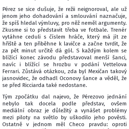
Pérez se sice dušuje, že režii neignoroval, ale už
jenom jeho dohadování a smlouvání naznačuje,
že spíš hledal výmluvy, pro něž neměl argumenty.
Zkusme si to představit třeba ve fotbale. Trenér
vytáhne ceduli s číslem hráče, který má jít ze
hřiště a ten přiběhne k lavičce a začne tvrdit, že
za pět minut určitě dá gól. S každým kolem se
blížící konec závodu představoval menší šanci,
navíc i blížící se hrozbu v podání Vettelova
Ferrari. Zůstává otázkou, zda byl Mexičan takový
jasnovidec, že odhadl Oconovy šance a věděl, že
se před Ricciarda také nedostane.
Tým zpočátku dal najevo, že Pérezovo jednání
nebylo tak docela podle představ, ovšem
mediální obraz je důležitý a vynášet problémy
mezi piloty na světlo by uškodilo jeho pověsti.
Ostatně v jednom měl Checo pravdu: oproti