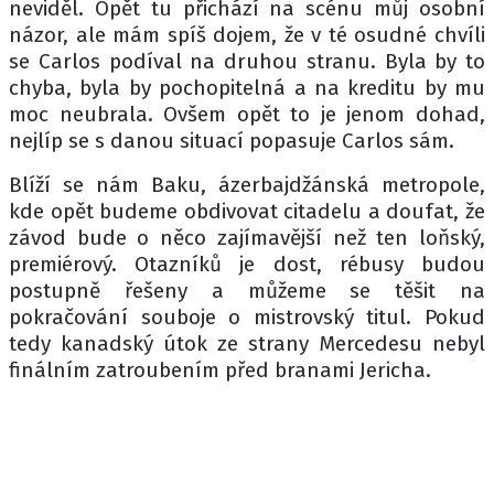
neviděl. Opět tu přichází na scénu můj osobní
názor, ale mám spíš dojem, že v té osudné chvíli
se Carlos podíval na druhou stranu. Byla by to
chyba, byla by pochopitelná a na kreditu by mu
moc neubrala. Ovšem opět to je jenom dohad,
nejlíp se s danou situací popasuje Carlos sám.
Blíží se nám Baku, ázerbajdžánská metropole,
kde opět budeme obdivovat citadelu a doufat, že
závod bude o něco zajímavější než ten loňský,
premiérový. Otazníků je dost, rébusy budou
postupně řešeny a můžeme se těšit na
pokračování souboje o mistrovský titul. Pokud
tedy kanadský útok ze strany Mercedesu nebyl
finálním zatroubením před branami Jericha.