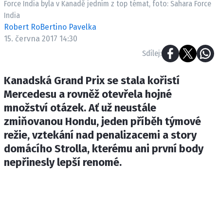
Force India byla v Kanadě jedním z top témat, foto: Sahara Force
ETICKÝ KODEX
India
KONTAKT
Robert RoBertino Pavelka
VYDAVATEL
15. června 2017 14:30
INZERCE
Sdílej:
OSOBNÍ ÚDAJE / COOKI
Kanadská Grand Prix se stala kořistí
Mercedesu a rovněž otevřela hojné
množství otázek. Ať už neustále
Provozovatelem serveru F1NEW
zmiňovanou Hondu, jeden příběh týmové
INCORP MEDIA GROUP s.r.o., IČ: 
režie, vztekání nad penalizacemi a story
domácího Strolla, kterému ani první body
nepřinesly lepší renomé.