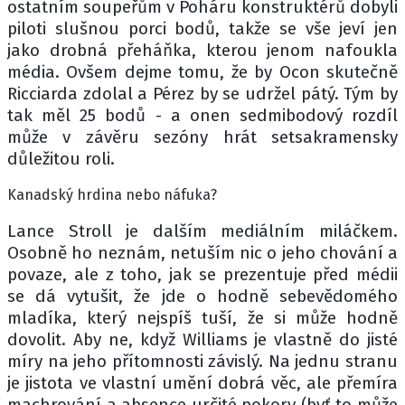
ostatním soupeřům v Poháru konstruktérů dobyli
piloti slušnou porci bodů, takže se vše jeví jen
jako drobná přeháňka, kterou jenom nafoukla
média. Ovšem dejme tomu, že by Ocon skutečně
Ricciarda zdolal a Pérez by se udržel pátý. Tým by
tak měl 25 bodů - a onen sedmibodový rozdíl
může v závěru sezóny hrát setsakramensky
důležitou roli.
Kanadský hrdina nebo náfuka?
Lance Stroll je dalším mediálním miláčkem.
Osobně ho neznám, netuším nic o jeho chování a
povaze, ale z toho, jak se prezentuje před médii
se dá vytušit, že jde o hodně sebevědomého
mladíka, který nejspíš tuší, že si může hodně
dovolit. Aby ne, když Williams je vlastně do jisté
míry na jeho přítomnosti závislý. Na jednu stranu
je jistota ve vlastní umění dobrá věc, ale přemíra
machrování a absence určité pokory (byť to může