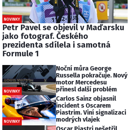
NOVINKY
Petr Pavel se objevil v Maďarsku
jako fotograf. Českého
prezidenta sdílela i samotná
Formule 1
Noční můra George
Russella pokračuje. Nový
motor Mercedesu
přinesl další problém
NOVINKY
Carlos Sainz objasnil
incident s Oscarem
Piastrim. Viní signalizaci
modrých vlajek
NOVINKY
Oscar Piastri nešetřil