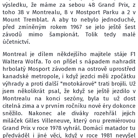
výsledku, že máme za sebou 48 Grand Prix, z
toho 38 v Montrealu, 8 v Mostport Parku a 2 v
Mount Tremblat. A aby to nebylo jednoduché,
před zmíněným rokem 1967 se jelo ještě šest
závodů mimo šampionát. Tolik tedy malé
účetnictví.
Montreal je dílem někdejšího majitele stáje F1
Waltera Wolfa. To on přišel s nápadem nahradit
hrbolatý Mosport závodem na ostrově uprostřed
kanadské metropole, i když jezdci měli zpočátku
výhrady a proti další "motokárové" trati brojili. Už
jsem několikrát psal, že když se ještě jezdilo v
Montrealu na konci sezóny, byla tu už dost
citelná zima a v prvním ročníku nové éry dokonce
sněžilo. Nakonec ale diváky rozehřál jejich
miláček Gilles Villeneuve, který onu premiérovou
Grand Prix v roce 1978 vyhrál. Domácí matador tu
předváděl i jiné věci, když v roce 1981 nevyšel