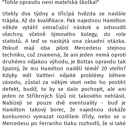
"Tohle opravdu není mateřská školka!"
Utekly dva týdny a třícípá hvězda se nadále
trápila. Až do kvalifikace. Pak najednou Hamilton
někde vytáhl omračující náskok a odsoudil
všechny, včetně týmového kolegy, do role
statistů. A teď se naskýtá ona zásadní otázka.
Pokud mají oba piloti Mercedesu stejnou
techniku, což znamená, že ani jeden nemá oproti
druhému nějakou výhodu, je Bottas opravdu tak
špatný, že mu Hamilton nadělí téměř 20 vteřin?
Kdyby měl Valtteri nějaké problémy během
závodu, zůstal za někým viset nebo ho postihl
defekt, budiž, to by se dalo pochopit, ale ani
jeden ze Stříbrných šípů nic takového nehlásil.
Nabízejí se pouze dvě eventuality - buď je
Hamilton takový borec, že najednou dokáže
konkurenci vymazat rozdílem třídy, nebo se u
Mercedesu po Ferrariho tlaku rozhodli, že si také