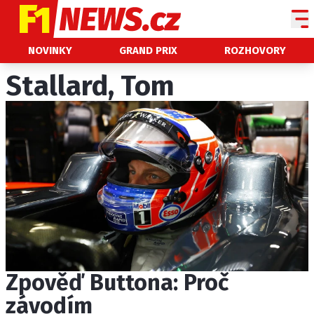
NOVINKY
NOVINKY
GRAND PRIX
ROZHOVORY
GRAND PRIX
Stallard, Tom
PADDOCK LINE
TECHNIKA
HISTORIE GP
PROFILY JEZDCŮ
PROFILY TÝMŮ
ROZHOVORY
OSTATNÍ
Zpověď Buttona: Proč
SLEDUJTE NÁS NA
|
závodím