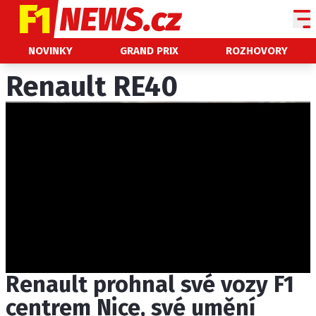
NOVINKY
NOVINKY
GRAND PRIX
ROZHOVORY
GRAND PRIX
Renault RE40
PADDOCK LINE
TECHNIKA
HISTORIE GP
PROFILY JEZDCŮ
PROFILY TÝMŮ
ROZHOVORY
OSTATNÍ
Renault prohnal své vozy F1
SLEDUJTE NÁS NA
|
centrem Nice, své umění