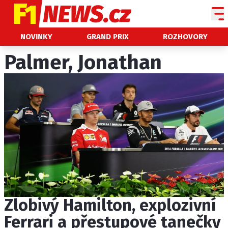
NOVINKY
NOVINKY
GRAND PRIX
ROZHOVORY
GRAND PRIX
Palmer, Jonathan
PADDOCK LINE
TECHNIKA
HISTORIE GP
PROFILY JEZDCŮ
PROFILY TÝMŮ
ROZHOVORY
OSTATNÍ
Zlobivý Hamilton, explozivní
SLEDUJTE NÁS NA
|
Ferrari a přestupové tanečky