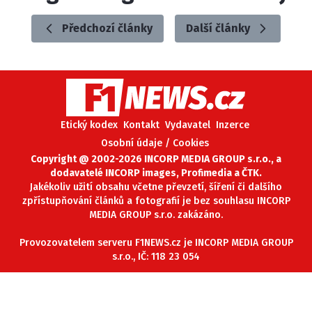
ETICKÝ KODEX
Předchozí články
Další články
KONTAKT
VYDAVATEL
INZERCE
OSOBNÍ ÚDAJE / COOKIES
Etický kodex
Kontakt
Vydavatel
Inzerce
Osobní údaje / Cookies
Copyright @ 2002-2026 INCORP MEDIA GROUP s.r.o., a
Provozovatelem serveru F1NEWS.cz je
dodavatelé INCORP images, Profimedia a ČTK.
INCORP MEDIA GROUP s.r.o., IČ: 118 23 054
Jakékoliv užití obsahu včetne převzetí, šíření či dalšího
zpřístupňování článků a fotografií je bez souhlasu INCORP
MEDIA GROUP s.r.o. zakázáno.
Provozovatelem serveru F1NEWS.cz je INCORP MEDIA GROUP
s.r.o., IČ: 118 23 054