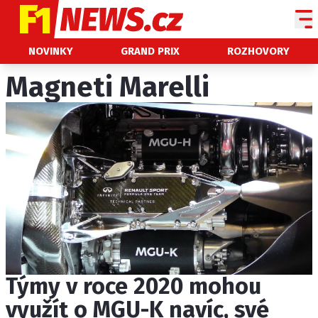
NOVINKY
NOVINKY
GRAND PRIX
ROZHOVORY
GRAND PRIX
Magneti Marelli
PADDOCK LINE
TECHNIKA
HISTORIE GP
PROFILY JEZDCŮ
PROFILY TÝMŮ
ROZHOVORY
OSTATNÍ
Týmy v roce 2020 mohou
SLEDUJTE NÁS NA
|
využít o MGU-K navíc, své