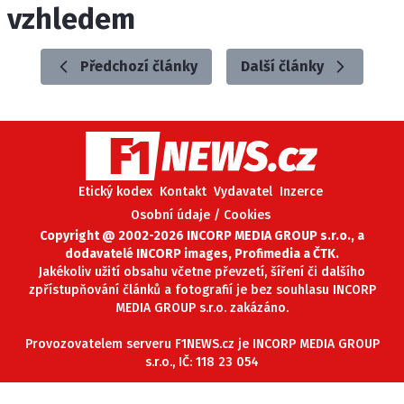
vzhledem
ETICKÝ KODEX
KONTAKT
VYDAVATEL
Předchozí články
Další články
INZERCE
OSOBNÍ ÚDAJE / COOKIES
Etický kodex
Kontakt
Vydavatel
Inzerce
Provozovatelem serveru F1NEWS.cz je
Osobní údaje / Cookies
INCORP MEDIA GROUP s.r.o., IČ: 118 23 054
Copyright @ 2002-2026 INCORP MEDIA GROUP s.r.o., a
dodavatelé INCORP images, Profimedia a ČTK.
Jakékoliv užití obsahu včetne převzetí, šíření či dalšího
zpřístupňování článků a fotografií je bez souhlasu INCORP
MEDIA GROUP s.r.o. zakázáno.
Provozovatelem serveru F1NEWS.cz je INCORP MEDIA GROUP
s.r.o., IČ: 118 23 054