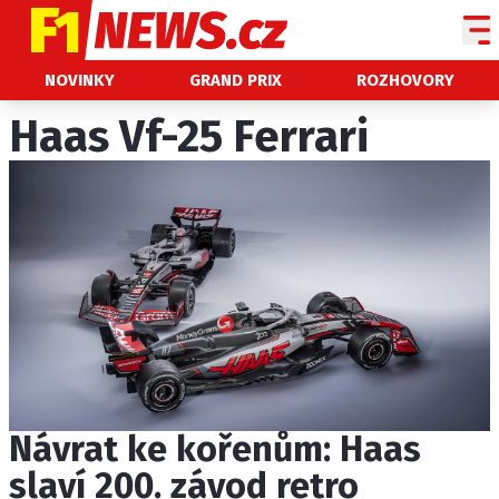
NOVINKY
NOVINKY
GRAND PRIX
ROZHOVORY
GRAND PRIX
Haas Vf-25 Ferrari
PADDOCK LINE
TECHNIKA
HISTORIE GP
PROFILY JEZDCŮ
PROFILY TÝMŮ
ROZHOVORY
OSTATNÍ
Návrat ke kořenům: Haas
SLEDUJTE NÁS NA
|
slaví 200. závod retro