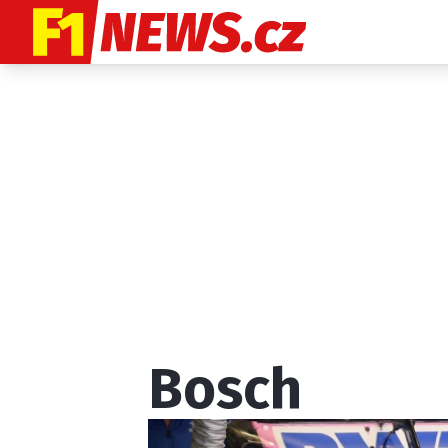
Etický kodex
K
Bosch
Provozovatelem