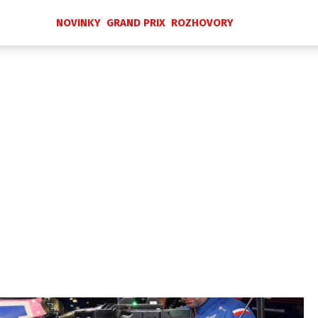
NOVINKY
GRAND PRIX
ROZHOVORY
Novinky
Grand Prix
Rozhovory
Ostatní
Paddock Line
Technika
Historie GP
Profily jezdců
Profily týmů
ontakt
Vydavatel
Inzerce
Osobní údaje / Cookies
 serveru F1NEWS.cz je INCORP MEDIA GROUP s.r.o., IČ: 118 2