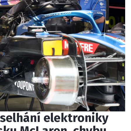
 selhání elektroniky
sku McLaren, chybu