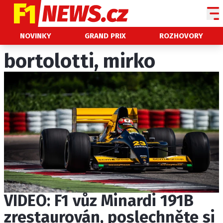
NOVINKY
NOVINKY
GRAND PRIX
ROZHOVORY
GRAND PRIX
bortolotti, mirko
PADDOCK LINE
TECHNIKA
HISTORIE GP
PROFILY JEZDCŮ
PROFILY TÝMŮ
ROZHOVORY
OSTATNÍ
VIDEO: F1 vůz Minardi 191B
SLEDUJTE NÁS NA
|
zrestaurován, poslechněte si