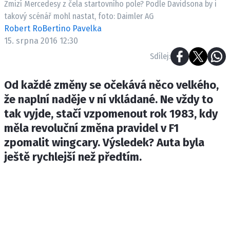
Zmizí Mercedesy z čela startovního pole? Podle Davidsona by i
ETICKÝ KODEX
takový scénář mohl nastat, foto: Daimler AG
KONTAKT
Robert RoBertino Pavelka
VYDAVATEL
15. srpna 2016 12:30
INZERCE
Sdílej:
OSOBNÍ ÚDAJE / COOKIES
Od každé změny se očekává něco velkého,
že naplní naděje v ní vkládané. Ne vždy to
tak vyjde, stačí vzpomenout rok 1983, kdy
Provozovatelem serveru F1NEWS.cz je
měla revoluční změna pravidel v F1
INCORP MEDIA GROUP s.r.o., IČ: 118 23 054
zpomalit wingcary. Výsledek? Auta byla
ještě rychlejší než předtím.