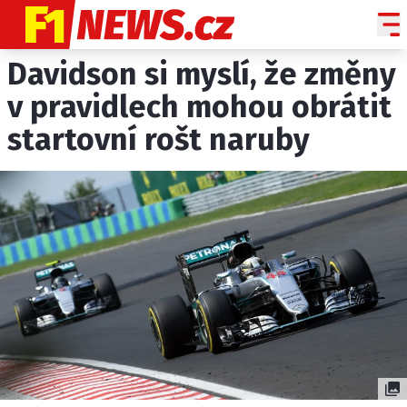
Davidson si myslí, že změny
NOVINKY
GRAND PRIX
v pravidlech mohou obrátit
startovní rošt naruby
PADDOCK LINE
TECHNIKA
HISTORIE GP
PROFILY JEZDCŮ
PROFILY TÝMŮ
ROZHOVORY
OSTATNÍ
SLEDUJTE NÁS NA
|