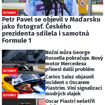
NOVINKY
Petr Pavel se objevil v Maďarsku
jako fotograf. Českého
prezidenta sdílela i samotná
Formule 1
Noční můra George
Russella pokračuje. Nový
motor Mercedesu
přinesl další problém
NOVINKY
Carlos Sainz objasnil
incident s Oscarem
Piastrim. Viní signalizaci
modrých vlajek
NOVINKY
Oscar Piastri nešetřil