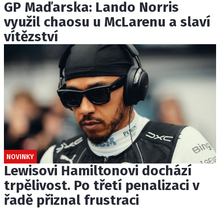
GP Maďarska: Lando Norris
využil chaosu u McLarenu a slaví
vítězství
NOVINKY
Lewisovi Hamiltonovi dochází
trpělivost. Po třetí penalizaci v
řadě přiznal frustraci