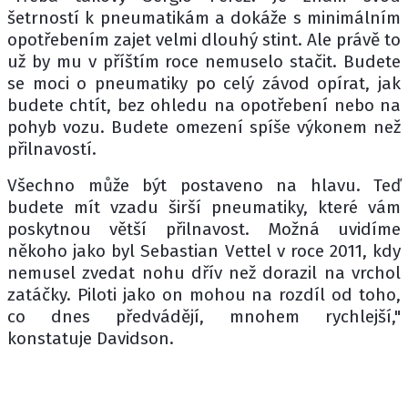
šetrností k pneumatikám a dokáže s minimálním
opotřebením zajet velmi dlouhý stint. Ale právě to
už by mu v příštím roce nemuselo stačit. Budete
se moci o pneumatiky po celý závod opírat, jak
budete chtít, bez ohledu na opotřebení nebo na
pohyb vozu. Budete omezení spíše výkonem než
přilnavostí.
Všechno může být postaveno na hlavu. Teď
budete mít vzadu širší pneumatiky, které vám
poskytnou větší přilnavost. Možná uvidíme
někoho jako byl Sebastian Vettel v roce 2011, kdy
nemusel zvedat nohu dřív než dorazil na vrchol
zatáčky. Piloti jako on mohou na rozdíl od toho,
co dnes předvádějí, mnohem rychlejší,"
konstatuje Davidson.