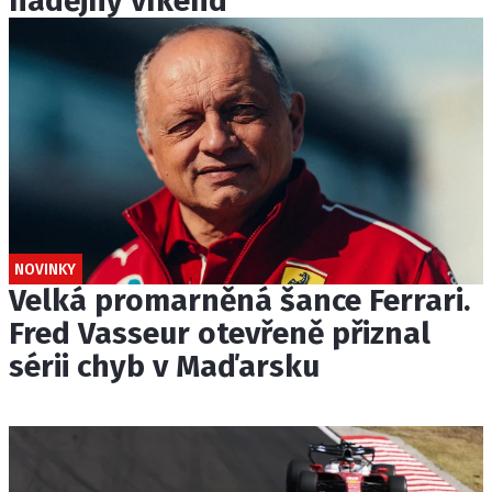
nadějný víkend
NOVINKY
Velká promarněná šance Ferrari.
Fred Vasseur otevřeně přiznal
sérii chyb v Maďarsku