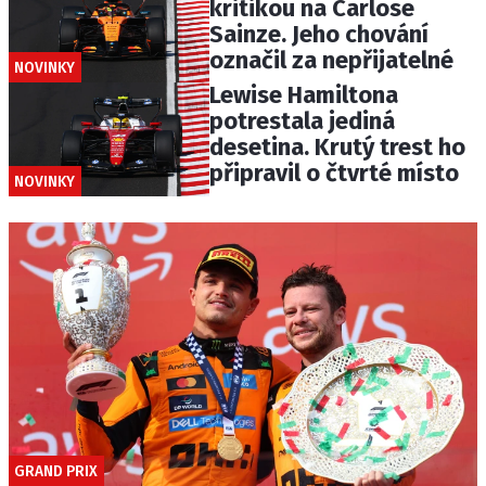
kritikou na Carlose
Sainze. Jeho chování
označil za nepřijatelné
NOVINKY
Lewise Hamiltona
potrestala jediná
desetina. Krutý trest ho
připravil o čtvrté místo
NOVINKY
GRAND PRIX