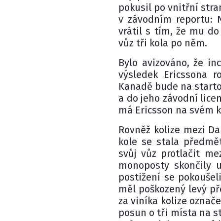
pokusil po vnitřní str
v závodním reportu: 
vrátil s tím, že mu do
vůz tři kola po něm.
Bylo avizováno, že i
výsledek Ericssona r
Kanadě bude na starto
a do jeho závodní licen
má Ericsson na svém k
Rovněž kolize mezi D
kole se stala předmět
svůj vůz protlačit m
monoposty skončily u
postižení se pokoušel
měl poškozený levý př
za viníka kolize označ
posun o tři místa na s