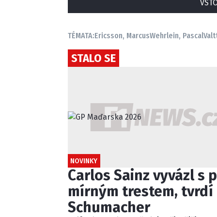
VSTO
TÉMATA:
Ericsson, Marcus
Wehrlein, Pascal
Valt
STALO SE
NOVINKY
Carlos Sainz vyvázl s p
mírným trestem, tvrdí 
Schumacher