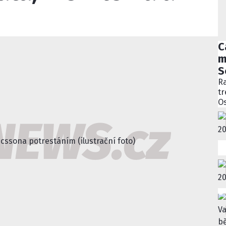
C
m
S
Ra
tr
Os
bý
ně
ko
Pě
S