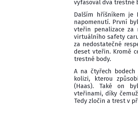
vyfasoval dva trestné 
Dalším hříšníkem je 
napomenutí. První byl
vteřin penalizace z
virtuálního safety car
za nedostatečné resp
deset vteřin. Kromě ce
trestné body.
A na čtyřech bodech j
kolizi, kterou způs
(Haas). Také on by
vteřinami, díky čemuž
Tedy zločin a trest v 