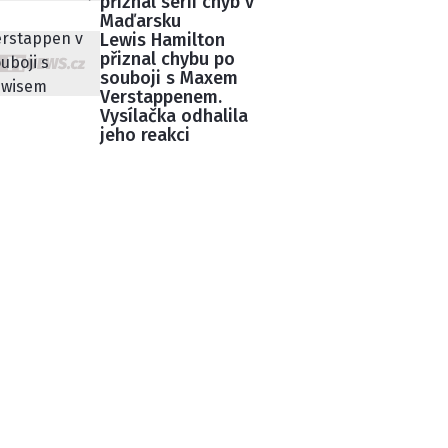
přiznal sérii chyb v
Maďarsku
Lewis Hamilton
přiznal chybu po
souboji s Maxem
Verstappenem.
Vysílačka odhalila
jeho reakci