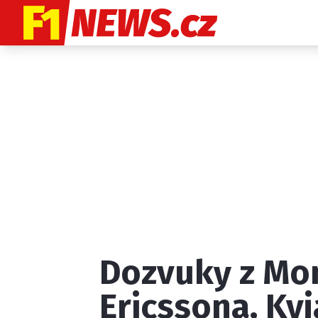
Etický kodex
K
Dozvuky z Mon
Provozovatelem
Ericssona, Kvj