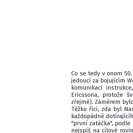
Co se tedy v onom 50.
jedoucí za bojujícím 
komunikaci instrukce
Ericssona, protože šv
zřejmé). Záměrem bylo
Těžko říci, zda byl N
každopádně dotírajícíh
"první zatáčka", podle
nejspíš na cílové rovi