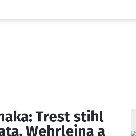
Novinky
Grand Prix
Rozhovory
Ostatní
Paddock Line
Technika
Historie GP
Profily jezdců
Profily týmů
ontakt
Vydavatel
Inzerce
Osobní údaje / Cookies
aka: Trest stihl
 serveru F1NEWS.cz je INCORP MEDIA GROUP s.r.o., IČ: 118 2
ata, Wehrleina a