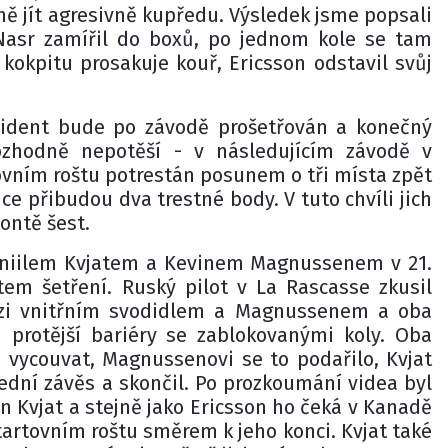
aně jít agresivně kupředu. Výsledek jsme popsali
Nasr zamířil do boxů, po jednom kole se tam
 kokpitu prosakuje kouř, Ericsson odstavil svůj
ncident bude po závodě prošetřován a konečný
ozhodně nepotěší - v následujícím závodě v
vním roštu potrestán posunem o tři místa zpět
ce přibudou dva trestné body. V tuto chvíli jich
ontě šest.
aniilem Kvjatem a Kevinem Magnussenem v 21.
em šetření. Ruský pilot v La Rascasse zkusil
ezi vnitřním svodidlem a Magnussenem a oba
 protější bariéry se zablokovanými koly. Oba
i vycouvat, Magnussenovi se to podařilo, Kvjat
ední závěs a skončil. Po prozkoumání videa byl
en Kvjat a stejně jako Ericsson ho čeká v Kanadě
tartovním roštu směrem k jeho konci. Kvjat také