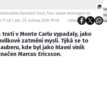
 potrestáním (ilustrační foto), foto: Sauber Motorsport AG
 17:40 | akt. 29. května 2016 19:40
Sdílej:
 trati v Monte Carlu vypadaly, jako
hvilkové zatmění mysli. Týká se to
auberu, kde byl jako hlavní viník
značen Marcus Ericsson.