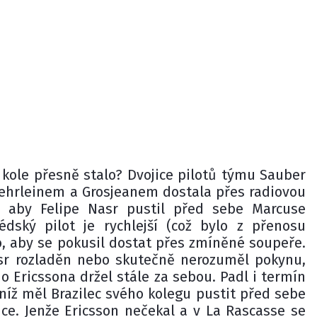
 kole přesně stalo? Dvojice pilotů týmu Sauber
Wehrleinem a Grosjeanem dostala přes radiovou
, aby Felipe Nasr pustil před sebe Marcuse
édský pilot je rychlejší (což bylo z přenosu
, aby se pokusil dostat přes zmíněné soupeře.
asr rozladěn nebo skutečně nerozuměl pokynu,
o Ericssona držel stále za sebou. Padl i termín
 níž měl Brazilec svého kolegu pustit před sebe
nce. Jenže Ericsson nečekal a v La Rascasse se