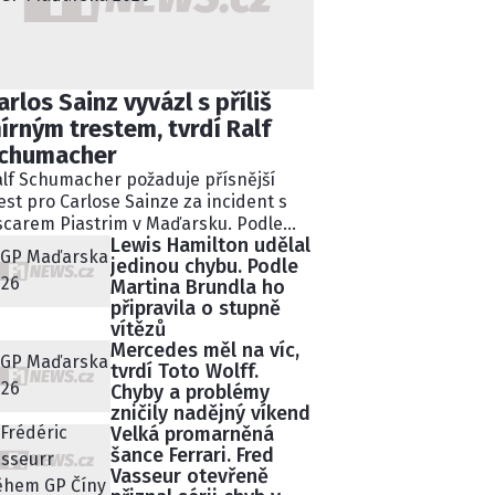
arlos Sainz vyvázl s příliš
írným trestem, tvrdí Ralf
chumacher
lf Schumacher požaduje přísnější
est pro Carlose Sainze za incident s
carem Piastrim v Maďarsku. Podle
Lewis Hamilton udělal
valého pilota Williams ignoroval
jedinou chybu. Podle
kolik modrých vlajek a následně
Martina Brundla ho
lidoval s lídrem závodu.
připravila o stupně
tisekundovou penalizaci považuje
vítězů
chumacher za nedostatečnou.
Mercedes měl na víc,
tvrdí Toto Wolff.
Chyby a problémy
zničily nadějný víkend
Velká promarněná
šance Ferrari. Fred
Vasseur otevřeně