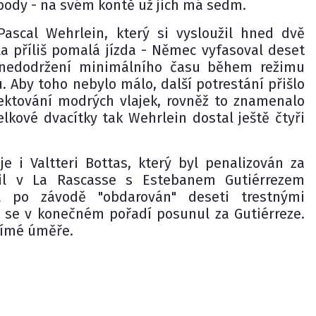
body - na svém kontě už jich má sedm.
Pascal Wehrlein, který si vysloužil hned dvě
a příliš pomalá jízda - Němec vyfasoval deset
a nedodržení minimálního času během režimu
u. Aby toho nebylo málo, další potrestání přišlo
ektování modrých vlajek, rovněž to znamenalo
lkové dvacítky tak Wehrlein dostal ještě čtyři
e i Valtteri Bottas, který byl penalizován za
obil v La Rascasse s Estebanem Gutiérrezem
l po závodě "obdarován" deseti trestnými
 se v konečném pořadí posunul za Gutiérreze.
přímé úměře.