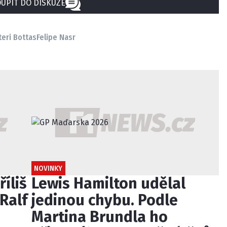
UPIT DO DISKUZE
teri Bottas
Felipe Nasr
NOVINKY
říliš
Lewis Hamilton udělal
Ralf
jedinou chybu. Podle
Martina Brundla ho