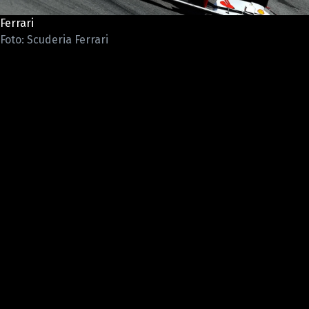
ETICKÝ KODEX
Ferrari
KONTAKT
Foto: Scuderia Ferrari
VYDAVATEL
INZERCE
OSOBNÍ ÚDAJE / COOKIES
Provozovatelem serveru F1NEWS.cz je
INCORP MEDIA GROUP s.r.o., IČ: 118 23 054