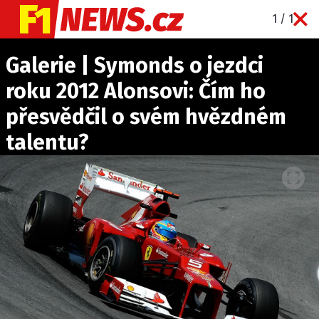
1 / 1
NOVINKY
Galerie | Symonds o jezdci
GRAND PRIX
roku 2012 Alonsovi: Čím ho
PADDOCK LINE
přesvědčil o svém hvězdném
TECHNIKA
talentu?
HISTORIE GP
PROFILY JEZDCŮ
PROFILY TÝMŮ
ROZHOVORY
OSTATNÍ
SLEDUJTE NÁS NA
|